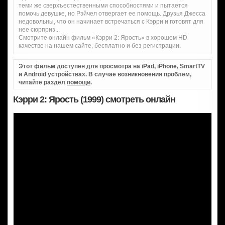
теми же сверхъестественными способностями и пытается
помочь девушке, но Рэйчел отвергает ее помощь. Друзья Джесса
недовольны, что он начинает встречаться с Кэрри и готовят для
нее сюрприз...
Смотрите онлайн фильм «Кэрри 2: Ярость» в хорошем HD
качестве на нашем сайте, бесплатно и без регистрации.
Этот фильм доступен для просмотра на iPad, iPhone, SmartTV
и Android устройствах. В случае возникновения проблем,
читайте раздел
помощи
.
Кэрри 2: Ярость (1999) смотреть онлайн