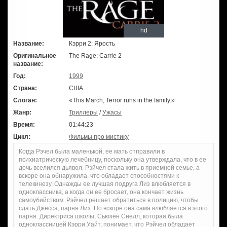
hd
Название:
Кэрри 2: Ярость
Оригинальное
The Rage: Carrie 2
название:
Год:
1999
Страна:
США
Слоган:
«This March, Terror runs in the family.»
Жанр:
Триллеры
/
Ужасы
Время:
01:44:23
Цикл:
Фильмы про мистику
Когда Рэчел была маленькой, ее мать отправили в
психиатрическую лечебницу, поскольку она утверждала, что в ее
дочь вселился дьявол. Рэйчел стала жить в приемной семье, а
вскоре она обнаружила, что обладает способностями к
телекинезу. Однажды ее лучшая подруга Лиз влюбляется в
одноклассника, а когда он ее бросает, она кончает жизнь
самоубийством. Рэйчел решает обратиться в полицию, чтобы
сдать Джесса, парня Лиз. Но вскоре она сама влюбляется в этого
парня. Директриса школы, Сьюзен Снелл, которая была
одноклассницей Кэрри Уайт, понимает, что Рэйчел обладает