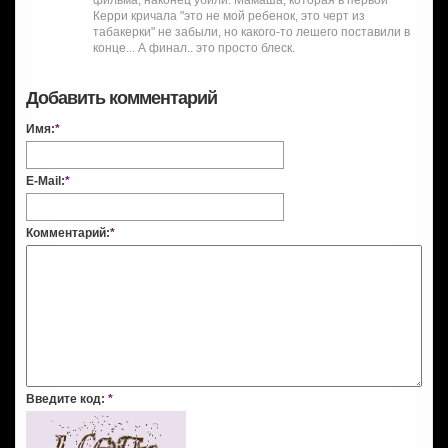
Керри кричала "это не мой ребенок, это черт из
табакерки" не забыли, но какого-то лешего поставили в
конце... А финал.. это просто блеск.
Добавить комментарий
Имя:
*
E-Mail:
*
Комментарий:
*
Введите код:
*