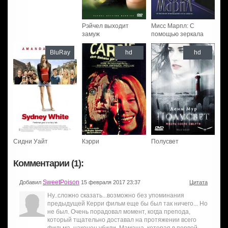
Рэйчел выходит
Мисс Марпл: С
замуж
помощью зеркала
BluRay
hd
hd
Сидни Уайт
Кэрри
Полусвет
Комментарии (1):
SweetPoison
Добавил
15 февраля 2017 23:37
Цитата
Ну..сложно сказать...возможно без упоминания
предыдущей Керри фильм еще бы был так ничего... Но
не был. Очень порадовал момент, когда препода,
который тщательно доставал на протяжении всего
фильма, наконец убили. Мамаша, которая в первой