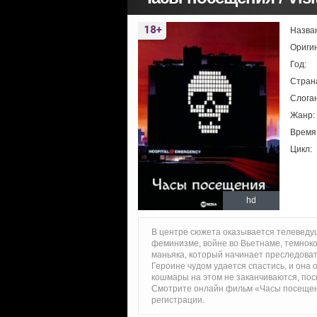
Назва
Ориги
Год:
Стран
Слоган
Жанр:
Время
Цикл:
hd
В центре сюжета оказывается телеведу
феминизме, войне во Вьетнаме, темноко
маньяка, который начинает преследоват
Героине чудом удается спастись, и она
кошмары на этом не заканчиваются, пос
Смотрите онлайн фильм «Часы посещени
регистрации.