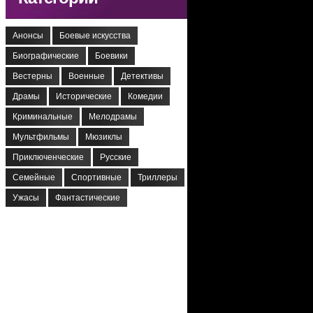
Анонсы
Боевые искусства
Биографические
Боевики
Вестерны
Военные
Детективы
Драмы
Исторические
Комедии
Криминальные
Мелодрамы
Мультфильмы
Мюзиклы
Приключенческие
Русские
Семейные
Спортивные
Триллеры
Ужасы
Фантастические