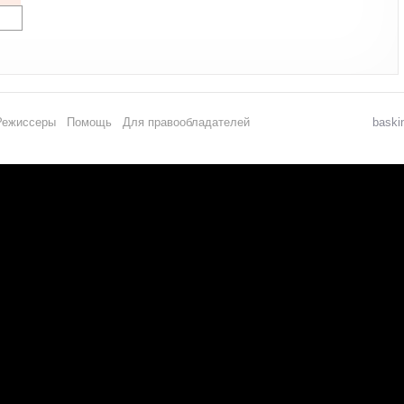
Режиссеры
Помощь
Для правообладателей
baski