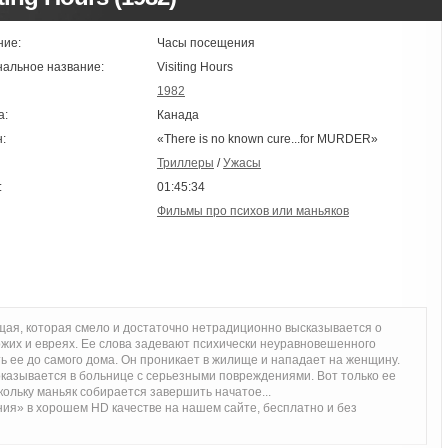
ние:
Часы посещения
нальное название:
Visiting Hours
1982
а:
Канада
:
«There is no known cure...for MURDER»
Триллеры
/
Ужасы
:
01:45:34
Фильмы про психов или маньяков
щая, которая смело и достаточно нетрадиционно высказывается о
жих и евреях. Ее слова задевают психически неуравновешенного
ь ее до самого дома. Он проникает в жилище и нападает на женщину.
 оказывается в больнице с серьезными повреждениями. Вот только ее
кольку маньяк собирается завершить начатое...
я» в хорошем HD качестве на нашем сайте, бесплатно и без