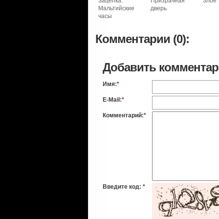
Зацепка:
Призрачная
Злое
Мальтийские
дверь
часы
Комментарии (0):
Добавить коммента
Имя:
*
E-Mail:
*
Комментарий:
*
Введите код:
*