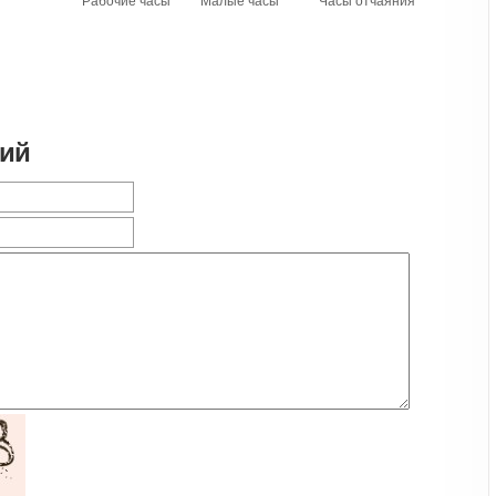
Рабочие часы
Малые часы
Часы отчаяния
рий