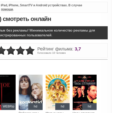
Pad, iPhone, SmartTV и Android устройствах. В случае
л
помощи
.
) смотреть онлайн
ьм без рекламы! Минимальное количество рекламы для
гистрированных пользователей.
Рейтинг фильма:
3,7
Голосовало 10 человек
WEBRip
hd
hd
hd