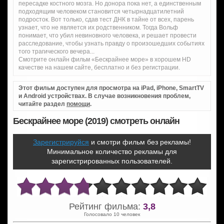
пересадке костного мозга. Но донора пока нет, а единственным
подходящим человеком становится четырнадцатилетний
подросток. Вот только, сдав тест ДНК в тайне от всех, парень
узнает, что не является их родственником. Тогда Вольф
понимает, что убил невиновного человека, и решает провести
расследование, чтобы узнать правду о произошедших событиях
того трагического вечера...
Смотрите онлайн фильм «Бескрайнее море» в хорошем HD
качестве на нашем сайте, бесплатно и без регистрации.
Этот фильм доступен для просмотра на iPad, iPhone, SmartTV
и Android устройствах. В случае возникновения проблем,
читайте раздел
помощи
.
Бескрайнее море (2019) смотреть онлайн
Зарегистрируйся
и смотри фильм без рекламы!
Минимальное количество рекламы для
зарегистрированных пользователей.
Рейтинг фильма:
3,8
Голосовало 10 человек