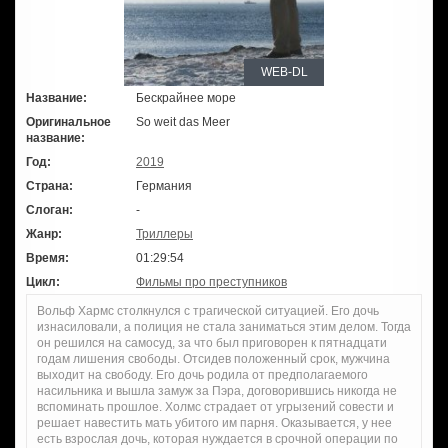
WEB-DL
Название:
Бескрайнее море
Оригинальное
So weit das Meer
название:
Год:
2019
Страна:
Германия
Слоган:
-
Жанр:
Триллеры
Время:
01:29:54
Цикл:
Фильмы про преступников
Вольф Хармс столкнулся с трагической ситуацией. Его дочь
изнасиловали, а полиция не стала заниматься этим делом. Тогда
он решился на самосуд, за что был приговорен к пятнадцати
годам лишения свободы. Отсидев положенный срок, мужчина
выходит на свободу. Его дочь родила от предполагаемого
насильника и вышла замуж за Пэра, договорившись никогда не
вспоминать прошлое. Холмс страдает от угрызений совести и
решает навестить мать убитого им парня. Оказывается, у нее
есть взрослая дочь, которая нуждается в срочной операции по