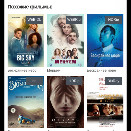
Похожие фильмы:
WEB-DL
WEBRip
HDRip
Бескрайнее небо
Мерьем
Бескрайнее море
hd
HDRip
BluRay