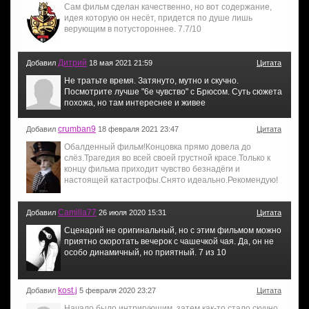
Сам фильм сделан качественно, но вот содержание,
идея которую он несёт, придется по душе лишь
верующим в потустороннее. 7.7/10
Дитрий
Добавил
18 мая 2021 21:59
Цитата
Не тратьте время. Затянуто, мутно и скучно.
Посмотрите лучше "6е чувство" с Брюсом. Суть сюжета
похожа, но там интереснее и живее
crumban9
Добавил
18 февраля 2021 23:47
Цитата
Обалденный фильм!Концовка прямо довела до
слёз.Трагедия во всей своей грустной красе.Только к
концу фильма приходит чувство безнадёги и
настоящей катастрофы.Снято идеально.Рекомендую!
Camilla77
Добавил
26 июля 2020 15:31
Цитата
Сценарий не оригинальный, но с этим фильмом можно
приятно скоротать вечерок с чашечкой чая. Да, он не
особо динамичный, но приятный. 7 из 10
kost.j
Добавил
5 февраля 2020 23:27
Цитата
Начало было интригующим, затем как-то стало скучно,