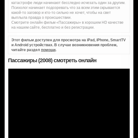
катастрофе люди начинают бесследно исчезать один за другим.
Психолог начинает подозревать что за всем этим скрывается
какой-то заговор и кто-то сильно не хочет, чтобы на свет
выплыла правда о происшествии.
Смотрите онлайн фильм «Пассажиры» в хорошем HD качестве
на нашем сайте, бесплатно и без регистрации.
Этот фильм доступен для просмотра на iPad, iPhone, SmartTV
и Android устройствах. В случае возникновения проблем,
читайте раздел
помощи
.
Пассажиры (2008) смотреть онлайн