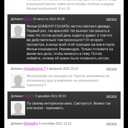
в реальной жизни такие катострофы сплошь и рядом.
Фильм необычный. 9 из 10
MZor
Добавил
24 августа 2022 06:26
Цитата
Фильм БОМБА!!!! СКАЗАТЬ честно-смотрел дважды.
Первый раз, так врасхлёб. Не въехал так сказать в
тему. Но потом целый день ходил и думал, о том что
же действительно там произошло? От второго
просмотра, в конце всей этой трагедии аж ком в горле.
Фильм понравился. Рекомендую. Только отложите на
время все дела, чтобы вникнуть в тему. Потом
поймёте, почему ей нужно было позвонить сестре.
Anastassiya T
Добавил
6 февраля 2022 20:22
Цитата
Фильм разве не называется "группа анонимных не
упокоенных душ в компании не упокоенного
психолога"?
Tyler V
Добавил
3 декабря 2021 00:33
Цитата
По своему интересное кино. Смотрится. Можно так
или иначе - оценивать.
Demetriy
Добавил
9 сентября 2021 13:13
Цитата