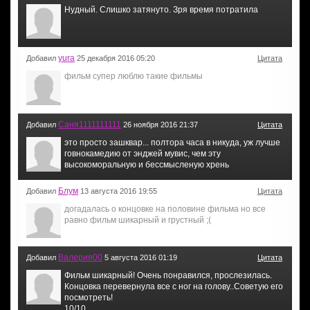
Нудный. Слишко затянуто. Зря время потратила
yura
Добавил
25 декабря 2016 05:20
Цитата
фильм супер люблю такие фильмы
Саня1111111111
Добавил
26 ноября 2016 21:37
Цитата
это просто зашквар... полтора часа в никуда, уж лучше
говнокамедию от энджей мувис, чем эту
высокоморальную и бессмысленую хрень
Блум
Добавил
13 августа 2016 19:55
Цитата
догадалась о концовке на половине фильма но все
равно фильм шикарный и грустный ;(
Валерия00
Добавил
5 августа 2016 01:19
Цитата
Фильм шикарный! Очень понравился, прослезилась.
Концовка перевернула все с ног на голову..Советую его
посмотреть!
10/10