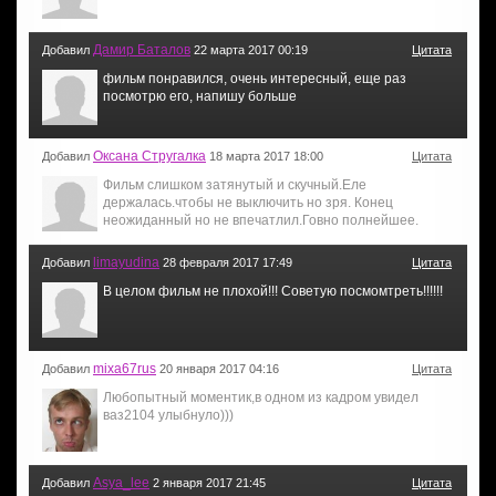
Дамир Баталов
Добавил
22 марта 2017 00:19
Цитата
фильм понравился, очень интересный, еще раз
посмотрю его, напишу больше
Оксана Стругалка
Добавил
18 марта 2017 18:00
Цитата
Фильм слишком затянутый и скучный.Еле
держалась.чтобы не выключить но зря. Конец
неожиданный но не впечатлил.Говно полнейшее.
limayudina
Добавил
28 февраля 2017 17:49
Цитата
В целом фильм не плохой!!! Советую посмомтреть!!!!!!
mixa67rus
Добавил
20 января 2017 04:16
Цитата
Любопытный моментик,в одном из кадром увидел
ваз2104 улыбнуло)))
Asya_lee
Добавил
2 января 2017 21:45
Цитата