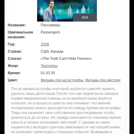
dvd
Название:
Пассажиры
Оригинальное
Passengers
название:
Год:
2008
Страна:
США, Канада
Слоган:
«The Truth Can't Hide Forever»
Жанр:
Триллеры
Время:
01:33:35
Цикл:
Фильмы про катастрофы
,
Фильмы про мистику
После авиакатастрофы в которой разбился самолёт выжить
удалось лишь десятерым. После того как людям была оказана
первая медицинская помощь за их реабилитацию берётся
психолог, но в процессе работы она понимает что мнения
потерпевших сильно расходятся по поводу причин катастрофы.
Тогда она начинает свое собственное расследование чтобы
докопаться до истины. Но правда оказывается слишком глубоко
скрыта и сильно попахивает мистикой. С одними из своих
пациентов у молодого доктора завязывается настоящий роман,
но начинают происходить странные события. Выжившие в