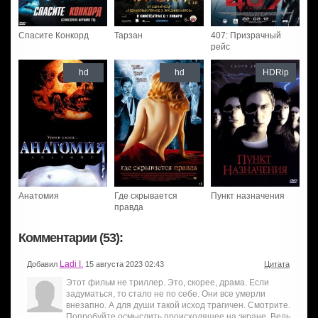
Спасите Конкорд
Тарзан
407: Призрачный
рейс
hd
hd
HDRip
Анатомия
Где скрывается
Пункт назначения
правда
Комментарии (53):
Ladi I.
Добавил
15 августа 2023 02:43
Цитата
Этот фильм не триллер. Это, скорее, драма. Если
задуматься, то стало не по себе. Они все умерли
внезапно. А для души такой исход трагичен. Смотрите.
Попробуйте осмыслить происходящее на экране. Ведь