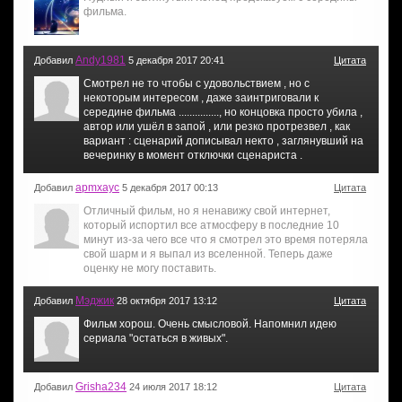
фильма.
Andy1981
Добавил
5 декабря 2017 20:41
Цитата
Смотрел не то чтобы с удовольствием , но с
некоторым интересом , даже заинтриговали к
середине фильма ..............., но концовка просто убила ,
автор или ушёл в запой , или резко протрезвел , как
вариант : сценарий дописывал некто , заглянувший на
вечеринку в момент отключки сценариста .
apmxayc
Добавил
5 декабря 2017 00:13
Цитата
Отличный фильм, но я ненавижу свой интернет,
который испортил все атмосферу в последние 10
минут из-за чего все что я смотрел это время потеряла
свой шарм и я выпал из вселенной. Теперь даже
оценку не могу поставить.
Мэджик
Добавил
28 октября 2017 13:12
Цитата
Фильм хорош. Очень смысловой. Напомнил идею
сериала "остаться в живых".
Grisha234
Добавил
24 июля 2017 18:12
Цитата