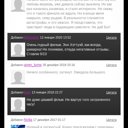
любовь-морковь, уже думала сейчас выключу. Но как
раз началась развязка, и стало интересно. Не скажу,
что я такого финала не ждала. Но в конце меня
накрыло, сижу рыдаю. В реальности случаются
катастрофы, и это ужасно. Я представила, что
чувствуют люди в падающем самолете. Не дай Бог!
Marzazim
Добавил
12 января 2020 13:52
Цитата
Очень годный фильм. Энн Хэттуэй, как всегда,
шикарна! Не понимаю, откуда негативные отзывы..
Ставлю 9/10
amer_tume
Добавил
28 декабря 2018 20:16
Цитата
Ничего особенного, затянут. Ожидала большего.
Ірен
Добавил
13 января 2018 22:27
Цитата
Не дуже цікавий фільм. Не вартує того затраченого
часу!
Notia
Добавил
17 декабря 2017 01:17
Цитата
Нудный и затянутый. Конец предсказуем с середины