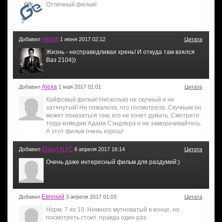
Отличный фильм!
Vergili
Добавил
1 июня 2017 02:12
Цитата
Жизнь - несправедливая хрень! И откуда там взялся
Ваз 2104))
Alexa
Добавил
1 мая 2017 01:01
Цитата
Кайфовый фильм! Нисколько не скучный и не
затянутый! Не пожалела, что посмотрела. Скучным он
может показаться тем, кто не хочет думать. Смотрите
тогда комедии Адама Сэндлера и не заморачивайтесь.
А этот фильм очень хорош!
Erasyl.NYC
Добавил
6 апреля 2017 16:14
Цитата
Очень даже интересный фильм для раздумий:)
Евгений
Добавил
3 апреля 2017 01:03
Цитата
Норм. 7 из 10. Немного мутноватый в конце, но
посмотреть стоит. правда один раз.