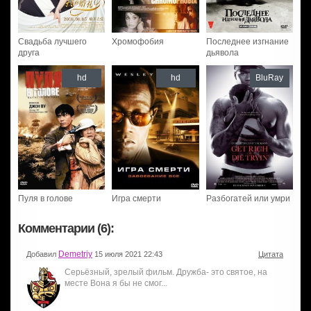
Свадьба лучшего
Хромофобия
Последнее изгнание
друга
дьявола
hd
hd
BluRay
Пуля в голове
Игра смерти
Разбогатей или умри
Комментарии (6):
Demetriy
Добавил
15 июля 2021 22:43
Цитата
Серьёзный, зрелый фильм. Дружба- это святое, на
месте Вона я бы не смог...