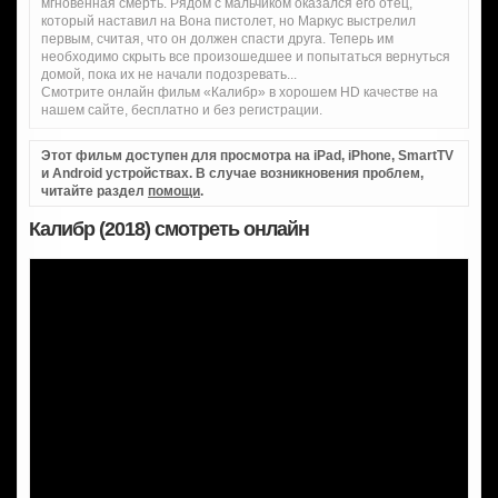
мгновенная смерть. Рядом с мальчиком оказался его отец,
который наставил на Вона пистолет, но Маркус выстрелил
первым, считая, что он должен спасти друга. Теперь им
необходимо скрыть все произошедшее и попытаться вернуться
домой, пока их не начали подозревать...
Смотрите онлайн фильм «Калибр» в хорошем HD качестве на
нашем сайте, бесплатно и без регистрации.
Этот фильм доступен для просмотра на iPad, iPhone, SmartTV
и Android устройствах. В случае возникновения проблем,
читайте раздел
помощи
.
Калибр (2018) смотреть онлайн