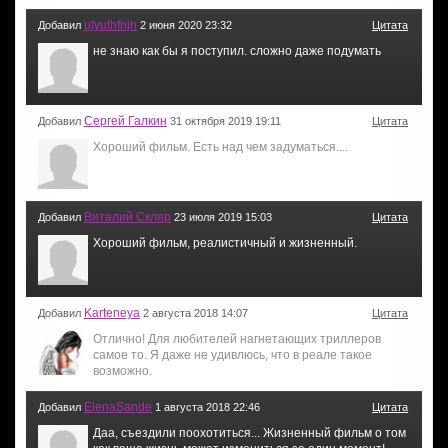
utyuthfnjh
Добавил
2 июня 2020 23:32
Цитата
не знаю как бы я поступил. сложно даже подумать
Сергей Галкин
Добавил
31 октября 2019 19:11
Цитата
Хороший фильм. Есть над чем задуматься....
Виталий Скляр
Добавил
23 июля 2019 15:03
Цитата
Хороший фильм, реалистичный и жизненный.
Karteneya
Добавил
2 августа 2018 14:07
Цитата
Отлично! Для любителей нагнетающих триллеров
самое то. Я даже не удивлюсь, что в реале такое
возможно.
ElenaSande
Добавил
1 августа 2018 22:46
Цитата
Даа, съездили поохотиться... Жизненный фильм о том