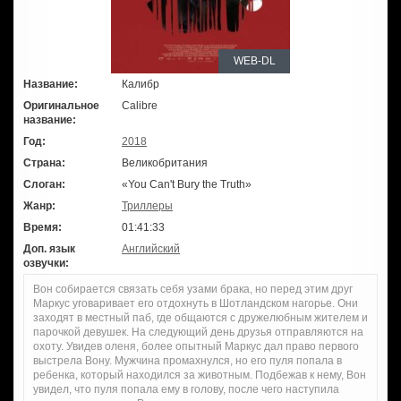
WEB-DL
Название:
Калибр
Оригинальное
Calibre
название:
Год:
2018
Страна:
Великобритания
Слоган:
«You Can't Bury the Truth»
Жанр:
Триллеры
Время:
01:41:33
Доп. язык
Английский
озвучки:
Вон собирается связать себя узами брака, но перед этим друг
Маркус уговаривает его отдохнуть в Шотландском нагорье. Они
заходят в местный паб, где общаются с дружелюбным жителем и
парочкой девушек. На следующий день друзья отправляются на
охоту. Увидев оленя, более опытный Маркус дал право первого
выстрела Вону. Мужчина промахнулся, но его пуля попала в
ребенка, который находился за животным. Подбежав к нему, Вон
увидел, что пуля попала ему в голову, после чего наступила