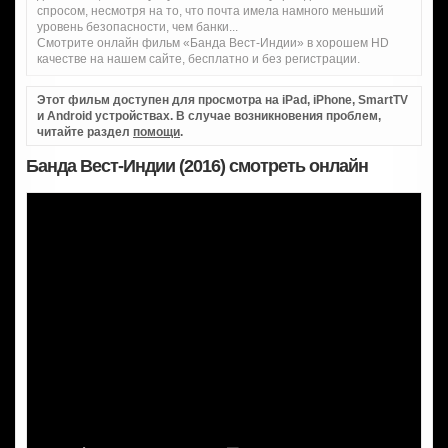
спросом, несмотря на то, что почта имела намного меньший
уровень безопасности, чем банки...
Смотрите онлайн фильм «Банда Вест-Индии» в хорошем HD
качестве на нашем сайте, бесплатно и без регистрации.
Этот фильм доступен для просмотра на iPad, iPhone, SmartTV
и Android устройствах. В случае возникновения проблем,
читайте раздел
помощи
.
Банда Вест-Индии (2016) смотреть онлайн