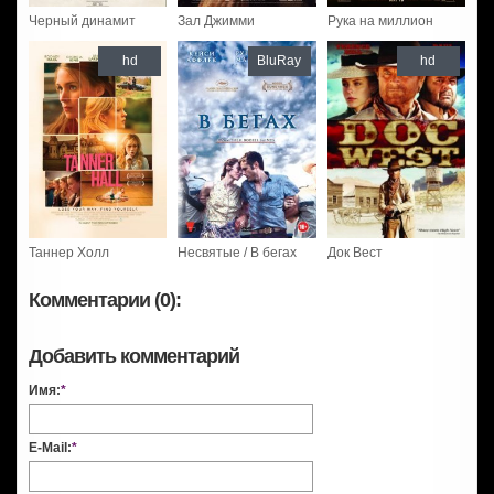
Черный динамит
Зал Джимми
Рука на миллион
hd
BluRay
hd
Таннер Холл
Несвятые / В бегах
Док Вест
Комментарии (0):
Добавить комментарий
Имя:
*
E-Mail:
*