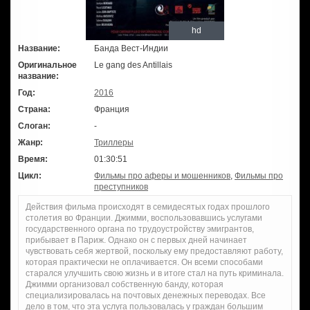
hd
Название:
Банда Вест-Индии
Оригинальное
Le gang des Antillais
название:
Год:
2016
Страна:
Франция
Слоган:
-
Жанр:
Триллеры
Время:
01:30:51
Цикл:
Фильмы про аферы и мошенников
,
Фильмы про
преступников
Действия фильма происходят в семидесятых годах прошлого
столетия во Франции. Джимми, воспользовавшись услугами
государственного органа по трудоустройству эмигрантов,
прибывает в Париж. Однако он с первых дней начинает
чувствовать себя жертвой, поскольку ему предоставляют работу,
которая практически не оплачивается. Он всеми способами
старался улучшить свою жизнь и в итоге стал на путь криминала.
Джимми организовал собственную банду, которая
специализировалась на почтовых денежных переводах. Все
дело в том, что эта услуга пользовалась у граждан большим