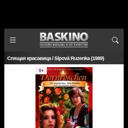
Спящая красавица / Sípová Ruzenka (1989)