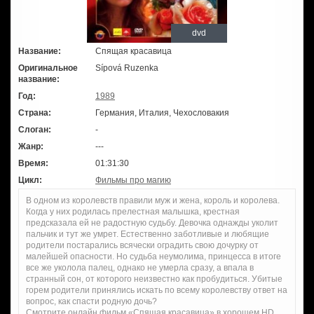
dvd
Название:
Спящая красавица
Оригинальное
Sípová Ruzenka
название:
Год:
1989
Страна:
Германия, Италия, Чехословакия
Слоган:
-
Жанр:
---
Время:
01:31:30
Цикл:
Фильмы про магию
В одном из королевств правили муж и жена, король и королева.
Когда у них родилась прелестная малышка, крестная
предсказала ей не радостную судьбу. Девочка однажды уколит
пальчик и тут же умрет. Естественно заботливые и любящие
родители постарались всячески оградить свою дочурку от
малейшей опасности. Но судьба неумолима, принцесса в итоге
все же уколола палец, однако не умерла сразу, а впала в
странный сон, от которого неизвестно как пробудиться. Убитые
горем родители принялись искать по всему королевству ответ на
вопрос, как спасти родную дочь?
Смотрите онлайн фильм «Спящая красавица» в хорошем HD