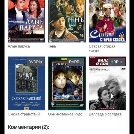
Алые паруса
Тень
Старая, старая
сказка
DVDRip
DVDRip
HDRip
Сказка странствий
Обыкновенное чудо
Баллада о солдате
Комментарии (2):