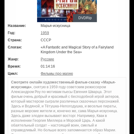
DVDRip
Название:
Марья-искусница
Год:
1959
Страна:
СССР
Слоган:
«A Fantastic and Magical Story of a Fairyland
Kingdom Under the Sea»
Жанр:
Русские
Время:
01:14:16
Цикл:
Фильмы про магию
Смотрите онлайн художественный фильм-сказку «Марья-
искусница»
, снятую в 1959 году советским режиссером
Александром Роу по мотивам пьесы Евгения Шварца. Этот
фильм очень добрый и красивый с бесподобной игрой актеров,
который мастерски сыграли различных сказочных персонажей.
Здесь и Водяной, и Тётушка-Непогодушка, и веселые пираты,
разные морские жители и, конечно же, сама Марья-искусница.
Здесь даже злодеи вызывают восторг. Например, Квак в
исполнении Георгия Миллера и Морской Царь. А какой
обаятельный солдат – настоящий воин, смелый и
справедливый. Но больше всего запоминается образ Марии.