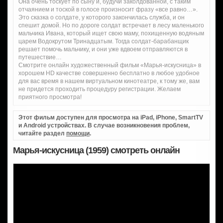
Она очень тоскует по сыну и, будучи заколдованной, с таким
отчаянием и тоской в голосе произносит фразу «все равно…».
Это сказка о солдате, у которого закончилась служба, и он
спешит домой. Но по дороге солдат встречает в лесу маленького
мальчика Ивана, который ищет свою маму, похищенную водяным
царем Водокрутом Тринадцатым. Тогда солдат-барабанщик
решает помочь мальчику, и они уже вдвоем отправляются в
путешествие…
Смотрите онлайн художественный фильм «Марья-искусница» в
хорошем HD качестве совершенно бесплатно в любое удобное
для вас время в нашем виртуальном кинотеатре, к тому же, вам
не придется проходить процедуру регистрации. Желаем
приятного просмотра!
Этот фильм доступен для просмотра на iPad, iPhone, SmartTV
и Android устройствах. В случае возникновения проблем,
читайте раздел
помощи
.
Марья-искусница (1959) смотреть онлайн