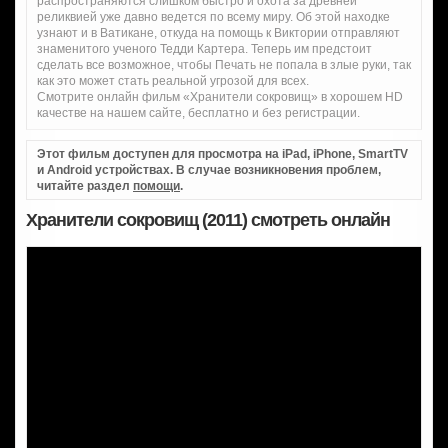
распространяются слишком быстро и охота за древней
реликвией уже давно ведется по всему миру. Об этой находке
узнают и в Ватикане, откуда на помощь к Виктории отправляют
знаменитого ученого Тедди Картера. Теперь им предстоит
сделать все возможное, чтобы Печать не попала в злые руки, так
как это может стать реальной угрозой для всех.
Смотрите онлайн фильм «Хранители сокровищ» в хорошем HD
качестве на нашем сайте, бесплатно и без регистрации.
Этот фильм доступен для просмотра на iPad, iPhone, SmartTV
и Android устройствах. В случае возникновения проблем,
читайте раздел
помощи
.
Хранители сокровищ (2011) смотреть онлайн