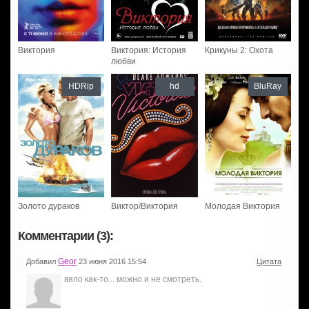
Виктория
Виктория: История
Крикуны 2: Охота
любви
HDRip
hd
BluRay
Золото дураков
Виктор/Виктория
Молодая Виктория
Комментарии (3):
Geor
Добавил
23 июня 2016 15:54
Цитата
вяло как-то... можно и не смотреть.