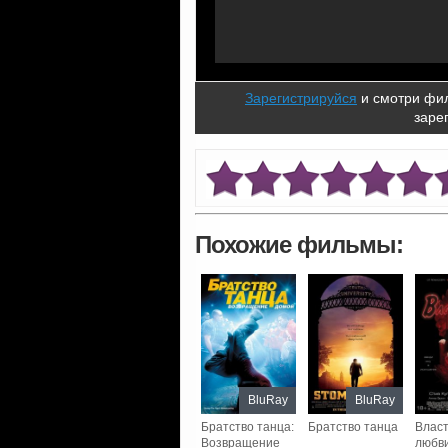
Зарегистрируйся
и смотри фил
заре
Похожие фильмы:
BluRay
BluRay
Братство танца:
Братство танца
Влас
Возвращение
любв