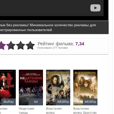
ьм без рекламы! Минимальное количество рекламы для
гистрированных пользователей.
Рейтинг фильма:
7,34
Голосовало 177 человек
BluRay
hd
WEBRip
WEBRip
телин
Недетские
Властелин
Властелин
и
танцы
колец:
колец: Братство