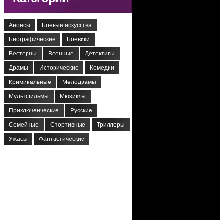
Анонсы
Боевые искусства
Биографические
Боевики
Вестерны
Военные
Детективы
Драмы
Исторические
Комедии
Криминальные
Мелодрамы
Мультфильмы
Мюзиклы
Приключенческие
Русские
Семейные
Спортивные
Триллеры
Ужасы
Фантастические