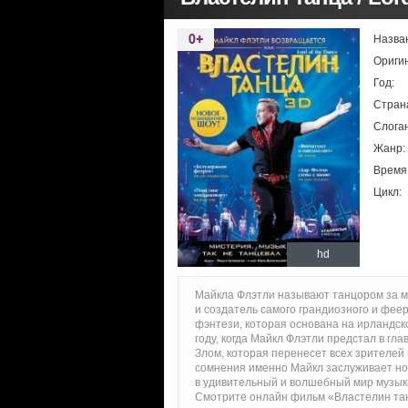
Назва
Ориги
Год:
Стран
Слоган
Жанр:
Время
Цикл:
hd
Майкла Флэтли называют танцором за м
и создатель самого грандиозного и феер
фэнтези, которая основана на ирландск
году, когда Майкл Флэтли предстал в гл
Злом, которая перенесет всех зрителей 
сомнения именно Майкл заслуживает но
в удивительный и волшебный мир музыки
Смотрите онлайн фильм «Властелин тан