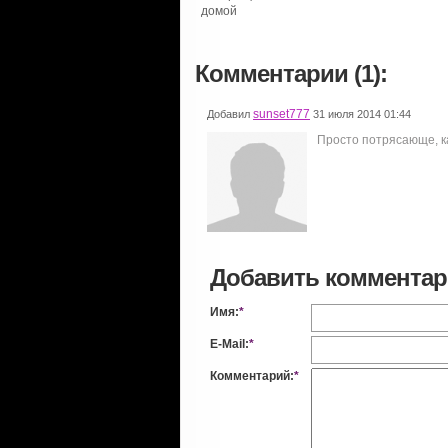
домой
Комментарии (1):
sunset777
Добавил
31 июля 2014 01:44
Просто потрясающе, ка
Добавить коммента
Имя:
*
E-Mail:
*
Комментарий:
*