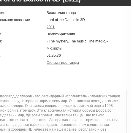
ние:
Властелин танца
нальное название:
Lord of the Dance in 3D
2011
а:
Великобритания
:
«The mystery. The music. The magic.»
Мюзиклы
:
01:35:36
Фильмы про танцы
иллиард долларов - это легендарный исполнитель ирландских танцев
ичного шоу, которое покорило весь мир. Он ожившая легенда в стиле
ом фольклоре. Она смогла впервые покорить зрителей еще в 1998
авной роли в этом шоу. Это классическая история борьбы Добра со
в древний мир, где всем правит Властелин танца. Вне всякого
сить такое почетное звание. Завораживающая история переносит нас
 и танца, где все герои предстают в своем полном великолепии.
ца» в хорошем HD качестве на нашем сайте, бесплатно и без