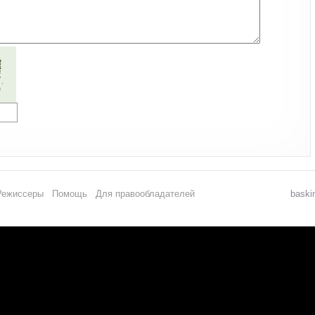
Режиссеры
Помощь
Для правообладателей
baski