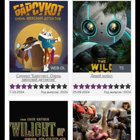
WEB-DL
TS
Сериал "Барсукот. Очень
Дикий робот
зверский детектив"
7-10-2024
Год выпуска: 2024
25-09-2024
Год выпуска: 2024