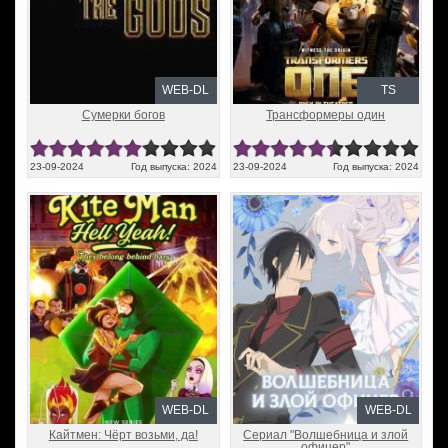
WEB-DL
TS
Сумерки богов
Трансформеры один
23-09-2024
Год выпуска: 2024
23-09-2024
Год выпуска: 2024
WEB-DL
WEB-DL
Кайтмен: Чёрт возьми, да!
Сериал "Волшебница и злой
офицер"