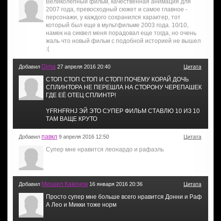
Великолепный фильм, качественная анимация для
2007 года, превосходный сюжет и самое главное -
персонажи, у каждого сохранился характер, тот
который был еще в мультфильме 2003 года. 10/10,
намек на сиквел меня порадовал еще тогда, но очень
жаль что новый фильм с подобной историей не вышел
:(
Dima
Добавил
27 апреля 2016 20:40
Цитата
СТОП СТОП СТОП И СТОП! ПОЧЕМУ КОРАЙ ДОЧЬ
СПЛИНТОРА НЕ ПЕРЕШЛА НА СТОРОНУ ЧЕРЕПАШЕК
ГДЕ ЕЁ ОТЕЦ СПЛИНТР!
YFRHFRHJ ЭЙ ЭТО СУПЕР ФИЛЬМ СТАВЛЮ 10 ИЗ 10
ТАМ ВАЩЕ КРУТО
павкл
Добавил
9 апреля 2016 12:50
Цитата
Супер мне нравится леонардо и рафаэль
Михаил Кавонов
Добавил
16 января 2016 20:36
Цитата
Просто супер мне больше всего нравится Донни и Раф
А Лео и Микки тоже норм