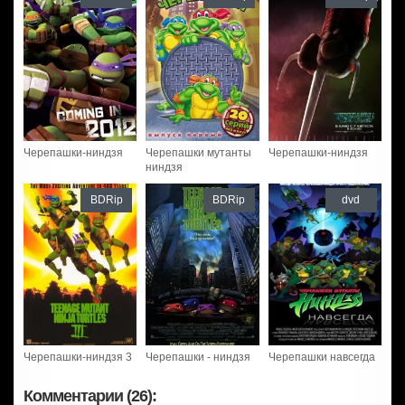
Черепашки-ниндзя
Черепашки мутанты
Черепашки-ниндзя
ниндзя
BDRip
BDRip
dvd
Черепашки-ниндзя 3
Черепашки - ниндзя
Черепашки навсегда
Комментарии (26):