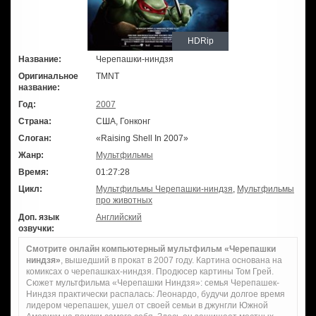
HDRip
Название:
Черепашки-ниндзя
Оригинальное
TMNT
название:
Год:
2007
Страна:
США, Гонконг
Слоган:
«Raising Shell In 2007»
Жанр:
Мультфильмы
Время:
01:27:28
Цикл:
Мультфильмы Черепашки-ниндзя
,
Мультфильмы
про животных
Доп. язык
Английский
озвучки:
Смотрите онлайн компьютерный мультфильм «Черепашки
ниндзя»
, вышедший в прокат в 2007 году. Картина основана на
комиксах о черепашках-ниндзя. Продюсер картины Том Грей.
Сюжет мультфильма «Черепашки Ниндзя»: семья Черепашек-
Ниндзя практически распалась: Леонардо, будучи долгое время
лидером черепашек, ушел от своей семьи в джунгли Южной