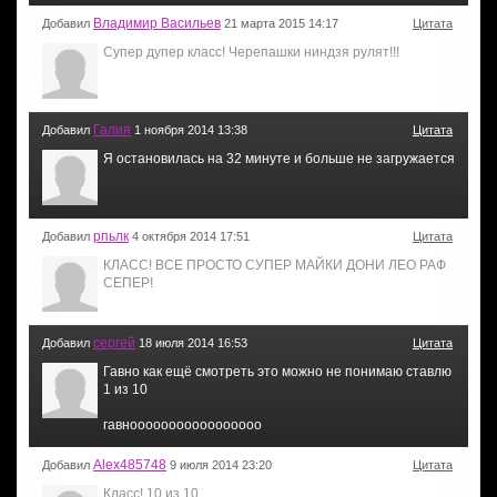
Владимир Васильев
Добавил
21 марта 2015 14:17
Цитата
Супер дупер класс! Черепашки ниндзя рулят!!!
Галия
Добавил
1 ноября 2014 13:38
Цитата
Я остановилась на 32 минуте и больше не загружается
рпьлк
Добавил
4 октября 2014 17:51
Цитата
КЛАСС! ВСЕ ПРОСТО СУПЕР МАЙКИ ДОНИ ЛЕО РАФ
СЕПЕР!
сергей
Добавил
18 июля 2014 16:53
Цитата
Гавно как ещё смотреть это можно не понимаю ставлю
1 из 10
гавнооооооооооооооооо
Alex485748
Добавил
9 июля 2014 23:20
Цитата
Класс! 10 из 10.