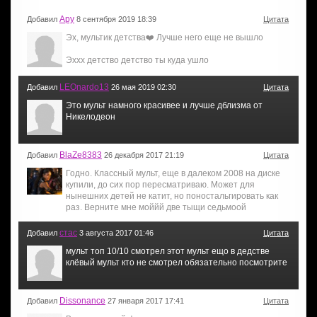
Ару
Добавил
8 сентября 2019 18:39
Цитата
Эх, мультик детства❤️ Лучше него еще не вышло
Эххх детство детство ты куда ушло
LEOnardo13
Добавил
26 мая 2019 02:30
Цитата
Это мульт намного красивее и лучше дблизма от
Никелодеон
BlaZe8383
Добавил
26 декабря 2017 21:19
Цитата
Годно. Классный мульт, еще в далеком 2008 на диске
купили, до сих пор пересматриваю. Может для
нынешних детей не катит, но поностальгировать как
раз. Верните мне моййй две тыщи седьмоой
cтас
Добавил
3 августа 2017 01:46
Цитата
мульт топ 10/10 смотрел этот мульт ещо в дедстве
клёвый мульт кто не смотрел обязательно посмотрите
Dissonance
Добавил
27 января 2017 17:41
Цитата