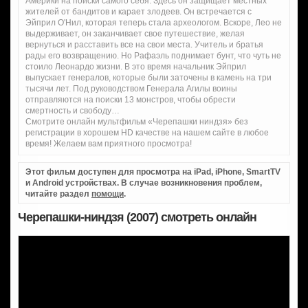
Америки на поиски самого себя. Здесь он защищает местных
жителей от бандитов и карает злодеев. Он встречается с
Эйприл О'Нил, которая теперь стала археологом. Вскоре, Лео не
выдерживает, он заканчивает свое путешествие, желая
вернуться и расставить все на свои места. Учитель и братья
рады его возвращению. Но Рафаэль поднимает бунт, что чуть не
стоило Леонардо жизни. В это время начальник Эйприл
выпускает генералов, которые были заточены в камень на три
тысячи лет. Под руководством Генерала Агилы воины
отправляются на поиски 13 монстров, чтобы обрести
смертность и свободу…
Смотрите онлайн мультфильм «Черепашки ниндзя» без
регистрации в хорошем HD качестве на нашем сайте в любое
время! Желаем вам приятного просмотра!
Этот фильм доступен для просмотра на iPad, iPhone, SmartTV
и Android устройствах. В случае возникновения проблем,
читайте раздел
помощи
.
Черепашки-ниндзя (2007) смотреть онлайн