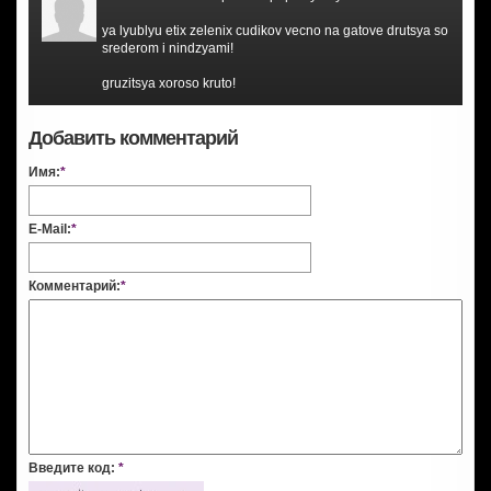
ya lyublyu etix zelenix cudikov vecno na gatove drutsya so
srederom i nindzyami!
gruzitsya xoroso kruto!
Добавить комментарий
Имя:
*
E-Mail:
*
Комментарий:
*
Введите код:
*