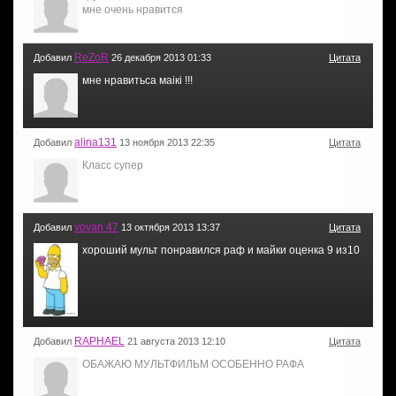
мне очень нравится
ReZoR
Добавил
26 декабря 2013 01:33
Цитата
мне нравитьса маікі !!!
alina131
Добавил
13 ноября 2013 22:35
Цитата
Класс супер
vovan 47
Добавил
13 октября 2013 13:37
Цитата
хороший мульт понравился раф и майки оценка 9 из10
RAPHAEL
Добавил
21 августа 2013 12:10
Цитата
ОБАЖАЮ МУЛЬТФИЛЬМ ОСОБЕННО РАФА