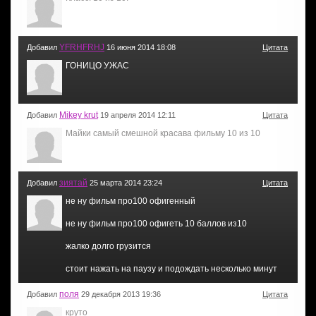
YFRHFRHJ
Добавил
16 июня 2014 18:08
Цитата
ГОНИЦО УЖАС
Mikey krut
Добавил
19 апреля 2014 12:11
Цитата
Майки самый смешной красава фильму 10 из 10
зиятай
Добавил
25 марта 2014 23:24
Цитата
не ну фильм про100 офигенный
не ну фильм про100 офигеть 10 баллов из10
жалко долго грузится
стоит нажать на паузу и подождать несколько минут
поля
Добавил
29 декабря 2013 19:36
Цитата
круто