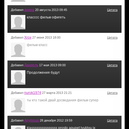
арина
Добавил
20 августа 2013 09:45
Цитата
класссс фильм офигеть
Xrox
Добавил
27 июня 2013 18:00
Цитата
фильм класс
Даниель
Добавил
17 мая 2013 09:00
Цитата
Продолжения будут
nurok1974
Добавил
27 марта 2013 21:21
Цитата
ты кто такой двай досведания фильм супер
Anymous
Добавил
28 декабря 2012 19:59
Цитата
klasssssssssssssss prosto apupet lyublyu ix