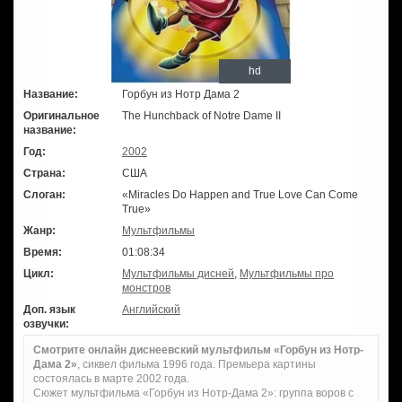
hd
Название:
Горбун из Нотр Дама 2
Оригинальное
The Hunchback of Notre Dame II
название:
Год:
2002
Страна:
США
Слоган:
«Miracles Do Happen and True Love Can Come
True»
Жанр:
Мультфильмы
Время:
01:08:34
Цикл:
Мультфильмы дисней
,
Мультфильмы про
монстров
Доп. язык
Английский
озвучки:
Смотрите онлайн диснеевский мультфильм «Горбун из Нотр-
Дама 2»
, сиквел фильма 1996 года. Премьера картины
состоялась в марте 2002 года.
Сюжет мультфильма «Горбун из Нотр-Дама 2»: группа воров с