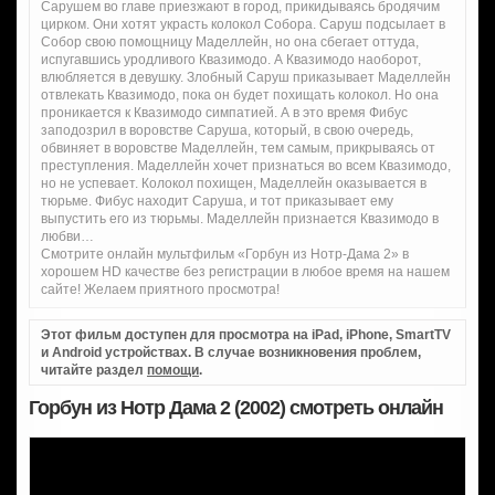
Сарушем во главе приезжают в город, прикидываясь бродячим
цирком. Они хотят украсть колокол Собора. Саруш подсылает в
Собор свою помощницу Маделлейн, но она сбегает оттуда,
испугавшись уродливого Квазимодо. А Квазимодо наоборот,
влюбляется в девушку. Злобный Саруш приказывает Маделлейн
отвлекать Квазимодо, пока он будет похищать колокол. Но она
проникается к Квазимодо симпатией. А в это время Фибус
заподозрил в воровстве Саруша, который, в свою очередь,
обвиняет в воровстве Маделлейн, тем самым, прикрываясь от
преступления. Маделлейн хочет признаться во всем Квазимодо,
но не успевает. Колокол похищен, Маделлейн оказывается в
тюрьме. Фибус находит Саруша, и тот приказывает ему
выпустить его из тюрьмы. Маделлейн признается Квазимодо в
любви…
Смотрите онлайн мультфильм «Горбун из Нотр-Дама 2» в
хорошем HD качестве без регистрации в любое время на нашем
сайте! Желаем приятного просмотра!
Этот фильм доступен для просмотра на iPad, iPhone, SmartTV
и Android устройствах. В случае возникновения проблем,
читайте раздел
помощи
.
Горбун из Нотр Дама 2 (2002) смотреть онлайн