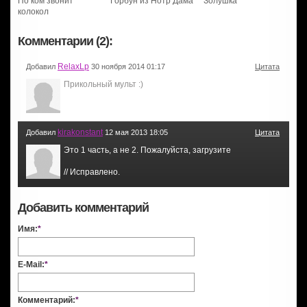
По ком звонит
Горбун из Нотр Дама
Золушка
колокол
Комментарии (2):
RelaxLp
Добавил
30 ноября 2014 01:17
Цитата
Прикольный мульт :)
kirakonstant
Добавил
12 мая 2013 18:05
Цитата
Это 1 часть, а не 2. Пожалуйста, загрузите
// Исправлено.
Добавить комментарий
Имя:
*
E-Mail:
*
Комментарий:
*