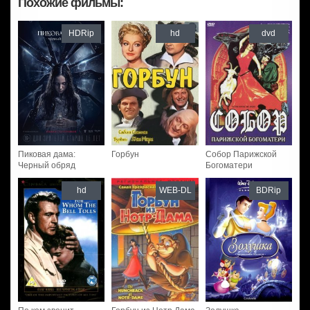
Похожие фильмы:
HDRip
hd
dvd
Пиковая дама:
Горбун
Собор Парижской
Черный обряд
Богоматери
hd
WEB-DL
BDRip