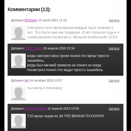
Комментарии (13):
tinroven
Добавил
15 июля 2021 11:19
Цитата
Смотрела этот мультфильм каждый год в течении 5
лет. Это было уже как традиция..И вот прошли года,и я
снова решила посмотреть. Мультик бомбезный! 10/10
UVG_Alien
Добавил
26 апреля 2020 21:54
Цитата
когда смотрел кино грехи понял что мульт просто
зашибись,
когда был мелкий прикола не понял но когда
посмотрел понял что мудьт просто зашибись
gg
Добавил
24 октября 2019 13:57
Цитата
ты пчела я пчеловод
Roma200802
Добавил
10 апреля 2019 13:50
Цитата
710 мульт норм но ЗА ЧТО ВИННИ ПУХА!!!!!!!!!!