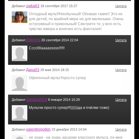
zaika63
Добавил
18 сентября 2017 15:27
Цитата
Отпадный муль!!!Необычный! Обожаю такие!! Это не
для детей, по крайней мере не для маленьких. Очень
остроумный и прикольный! Смотрите те, у кого есть
чувство юмора и конечно есть фантазия!
Katerina
Добавил
26 сентября 2014 22:04
Цитата
Ccccllllaaaasssss!!!!!!
Дара03
Добавил
29 мая 2014 18:15
Цитата
Офигенный мульт!!просто супер
Sandra2014
Добавил
6 января 2014 15:29
Цитата
Мультик просто супер!!!))))))да и пчёлки тоже)
valentinigolkin
Добавил
23 декабря 2013 14:04
Цитата
не знаю - не знаю, касаемо классного мульта, по-мне