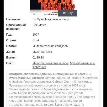
BluRay
Название:
Би Муви: Медовый заговор
Оригинальное
Bee Movie
название:
Год:
2007
Страна:
США
Слоган:
«Слетайтесь на сладкое!»
Жанр:
Мультфильмы
Время:
01:30:34
Цикл:
Мультфильмы dreamworks
,
Мультфильмы про
животных
Смотрите онлайн комедийный анимационный фильм «Би
Муви: Медовый заговор»
студии Paramount Pictures Dreamworks
Animation. Режиссеры картины: Саймон Смит и Стив Хикнер.
Премьера мультфильма состоялась в ноябре 2007 года.
Сюжет мультфильма «Би Муви. Медовый заговор»: пчелка по
имени Барри, недавно окончила колледж и уже успела
разочароваться в своей будущей карьере. Ведь у нее остается
лишь один выбор - собирать мед. Отчаявшись, Барри
отправляется, куда глаза глядят. Вдруг она попадает в