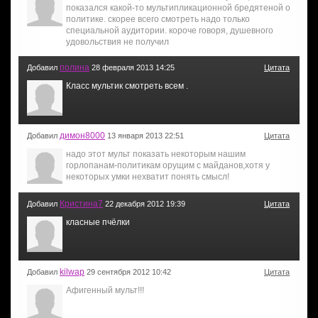
показался какой-то мультипликационной бредятеной о
политике. скорее всего смотреть надо только
специальной аудитории. короче говоря, душевного
удовольствия не получил
полина
Добавил
28 февраля 2013 14:25
Цитата
Класс мультик смотреть всем .
димон8000
Добавил
13 января 2013 22:51
Цитата
надо этот мульт показать некоторым нашим
горлопанам-политикам орущим с майданов,хотя у
некоторых умки нехватит понять смысл!
Кристина7
Добавил
22 декабря 2012 19:39
Цитата
класные пчёлки
kilwap
Добавил
29 сентября 2012 10:42
Цитата
Афигенный мульт!!!