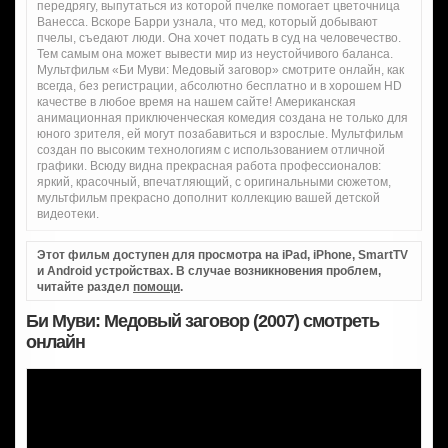
передрягу, выпутаться из которой пчелке помогает цветочница
Ванесса. Вскоре Барри узнала, что мед, который добывают
пчелы, съедают люди. Она хочет подать в суд на человечество.
Тем самым она может вывести мир из неустойчивого баланса.
Мультфильм «Би Муви: Медовый заговор» смотрите онлайн, как
всегда, без регистрации, абсолютно бесплатно и в хорошем HD
качестве в любое время на нашем сайте! Американская
анимационная приключенческая комедия создана не только для
юного зрителя, ей могут позабавиться и взрослые. Мультфильм
создан по высоким технологиям с использованием отличной
графики. Всюду видна прекрасная работа профессионалов:
яркий, красочный, впечатляющий, с оригинальными сюжетом,
мультфильм прекрасно дополнит коллекцию вашей детской
видеотеки.
Этот фильм доступен для просмотра на iPad, iPhone, SmartTV
и Android устройствах. В случае возникновения проблем,
читайте раздел
помощи
.
Би Муви: Медовый заговор (2007) смотреть
онлайн