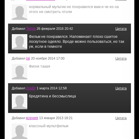
нормальный мультик не понравился вам и че из-за
этого не смотреть чтоли
Тигра
Добавил
26 февраля 2016 20:42
Цитата
Фильм не понравился. Напоминает плохо сшитое
лоскутное одеяло. Вроде можно пользоваться, но так
уж, если в темноте
jaj
Добавил
20 ноября 2014 17:00
Цитата
Фигня такая
zoubr
Добавил
1 марта 2014 12:58
Цитата
бредятина и бессмыслица
ксения
Добавил
13 января 2013 18:21
Цитата
классный мультфильм