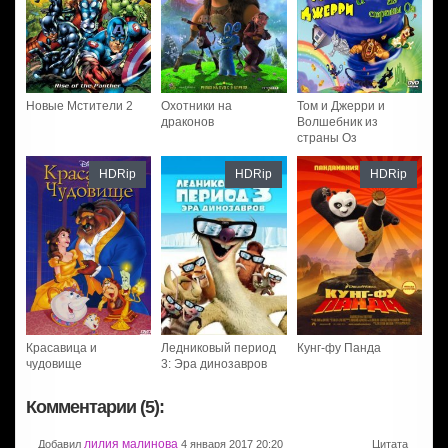
Новые Мстители 2
Охотники на
Том и Джерри и
драконов
Волшебник из
страны Оз
HDRip
HDRip
HDRip
Красавица и
Ледниковый период
Кунг-фу Панда
чудовище
3: Эра динозавров
Комментарии (5):
лилия малинова
Добавил
4 января 2017 20:20
Цитата