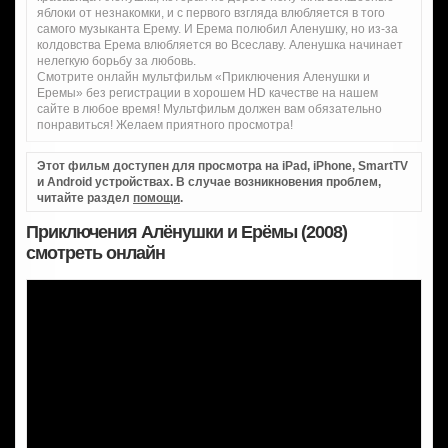
яблоки от незнакомки, и с первого взгляда влюбляется в того
самого музыканта Ерему. И Ерема полюбил Аленушку, но из-за
колдовства Ерема влюбляется во Всеславу. Аленушка начинает
нелегкую борьбу за любовь.
Смотрите онлайн мультфильм «Приключения Аленушки и
Еремы» без регистрации в хорошем HD качестве на нашем
сайте в любое время! Мультфильм должен вам обязательно
понравиться! Желаем приятного просмотра!
Этот фильм доступен для просмотра на iPad, iPhone, SmartTV
и Android устройствах. В случае возникновения проблем,
читайте раздел
помощи
.
Приключения Алёнушки и Ерёмы (2008)
смотреть онлайн