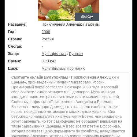
BluRay
Название:
Приключения Алёнушки и Ерёмы
Год:
2008
Страна:
Россия
Слоган:
-
Жанр:
Мультфильмы
/
Русские
Время:
01:33:42
Цикл:
Мультфильмы про магию
Смотрите онлайн мультфильм «Приключения Аленушки и
Еремы»
, произведенный мультипликаторами России.
Премьерный показ состоялся в октябре 2008 года. Кассовый
сбор составил около четырех млн. долларов. Музыкальную
комедию в кинотеатрах посмотрели почти миллион зрителей.
Сюжет мультфильма «Приключения Аленушки и Еремы»:
Всеслава – дочь царя Дормидонта все время изобретает все
новые, невиданные летающие и самоходные машины. Она
безуспешно направляет их к музыканту Ереме, чье сердце она
хочет завоевать, но тот равнодушно не обращает внимания на
такие заигрывания царевны. А в это время к тетке Ефросинье,
которая помогает царю Дормидонту по хозяйству, наведывается
красавица Аленушка, которая по дороге получила волшебные