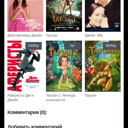
Девственница Джейн
Тарзан
Джейн Эйр
HDRip
hd
BDRip
Аферисты Дик и
Тарзан 2: Легенда
Тарзан
Джейн
начинается
Комментарии (0):
Добавить комментарий