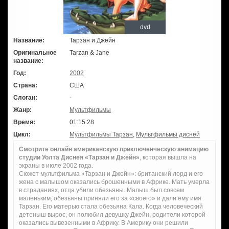
dvd
Название:
Тарзан и Джейн
Оригинальное
Tarzan & Jane
название:
Год:
2002
Страна:
США
Слоган:
-
Жанр:
Мультфильмы
Время:
01:15:28
Цикл:
Мультфильмы Тарзан
,
Мультфильмы дисней
Смотрите онлайн американскую приключенческую анимацию
студии Уолта Диснея «Тарзан и Джейн»
, которая вышла на
экраны в июле 2002 года.
Сюжет мультфильма «Тарзан и Джейн»: британский лорд и его
жена с малышом оказались брошенными в Африке. Мать умерла
в страданиях, отца убили обезьяны. Малыш был совсем
маленьким, обезьяны приняли его за «своего» и дали ему имя
Тарзан. Его матерью стала обезьяна Кала. Когда человеческий
детеныш вырос, он полюбил девушку Джейн, родители которой
оказались вывезенными в Африку. В Америку они решили