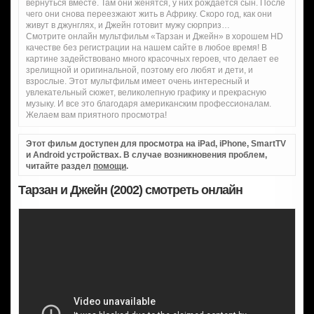
вернуться вместе. Там они женятся, у них рождается сын. После
чего они снова переезжают жить в Африку. Скоро год, как они
живут в джунглях, и Джейн готовит мужу сюрприз…
Смотрите онлайн мультфильм «Тарзан и Джейн» в хорошем HD
качестве без регистрации на нашем сайте в любое время! В
картине задействовано много красочных героев, что делает ее
зрелищной и оригинальной, поэтому его любят и дети, и
взрослые. Этот мультфильм имеет очень интересный и
увлекательный сюжет, великолепную графику и прекрасную
музыку. И все это благодаря американским профессионалам.
Желаем вам приятного просмотра!
Этот фильм доступен для просмотра на iPad, iPhone, SmartTV
и Android устройствах. В случае возникновения проблем,
читайте раздел
помощи
.
Тарзан и Джейн (2002) смотреть онлайн