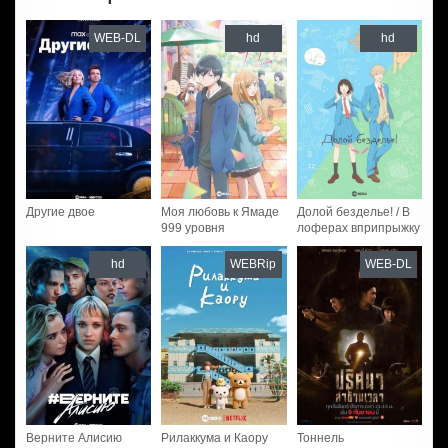
WEB-DL
hd
hd
Другие двое
Моя любовь к Ямаде
Долой безделье! / В
999 уровня
лоферах вприпрыжку
hd
WEBRip
WEB-DL
Верните Алисию
Рилаккума и Каору
Тоннель