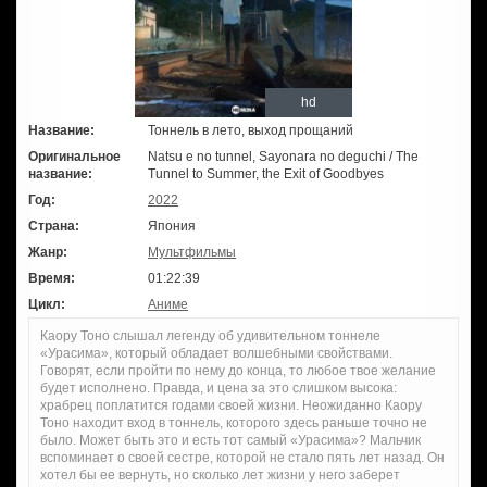
hd
Название:
Тоннель в лето, выход прощаний
Оригинальное
Natsu e no tunnel, Sayonara no deguchi / The
название:
Tunnel to Summer, the Exit of Goodbyes
Год:
2022
Страна:
Япония
Жанр:
Мультфильмы
Время:
01:22:39
Цикл:
Аниме
Каору Тоно слышал легенду об удивительном тоннеле
«Урасима», который обладает волшебными свойствами.
Говорят, если пройти по нему до конца, то любое твое желание
будет исполнено. Правда, и цена за это слишком высока:
храбрец поплатится годами своей жизни. Неожиданно Каору
Тоно находит вход в тоннель, которого здесь раньше точно не
было. Может быть это и есть тот самый «Урасима»? Мальчик
вспоминает о своей сестре, которой не стало пять лет назад. Он
хотел бы ее вернуть, но сколько лет жизни у него заберет