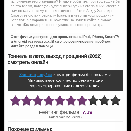
исполнение этого желания? И какие события, произошедшие бы
за это время, навсегда будут вычеркнуты из его жизни? Вместе с
ним по магическому тоннелю хочет пройти и Андзу Ханасиро.
Смотрите онлайн сериал «Тоннель в лето, выход прощаний»
бесплатно в хорошем HD качестве на нашем сайте в любое
время. Желаем приятного и увлекательного просмотра!
Этот фильм доступен для просмотра на iPad, iPhone, SmartTV
и Android устройствах. В случае возникновения проблем,
читайте раздел
помощи
.
Тоннель в лето, выход прощаний (2022)
смотреть онлайн
Зарегистрируйся
и смотри фильм без рекламы!
Минимальное количество рекламы для
зарегистрированных пользователей.
Рейтинг фильма:
7,19
Голосовало 62 человек
Похожие фильмы: