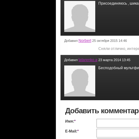
Присоединяюсь , шика
Norbert
Добавил
25 октября 2015 14:46
Сняли отлично, интер
tatarenko.a
Добавил
23 марта 2014 13:45
Бесподобный мультф
Добавить коммента
Имя:
*
E-Mail:
*