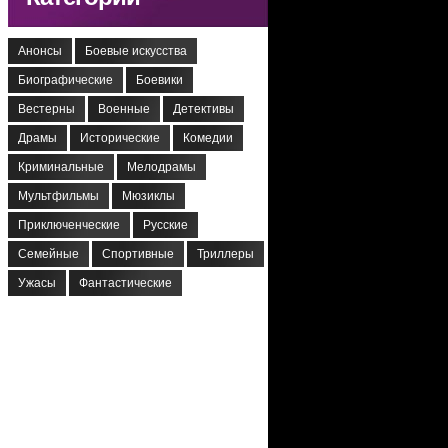
Анонсы
Боевые искусства
Биографические
Боевики
Вестерны
Военные
Детективы
Драмы
Исторические
Комедии
Криминальные
Мелодрамы
Мультфильмы
Мюзиклы
Приключенческие
Русские
Семейные
Спортивные
Триллеры
Ужасы
Фантастические