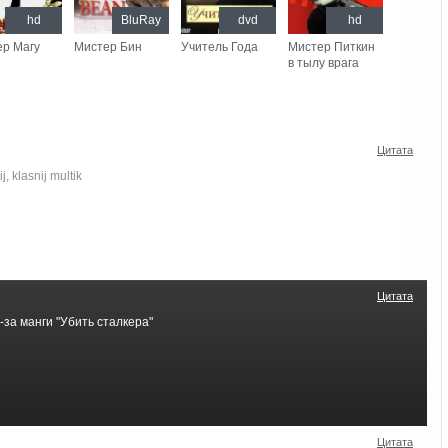
hd
BluRay
dvd
hd
ер Магу
Мистер Бин
Учитель Года
Мистер Питкин
в тылу врага
Цитата
j, klasnij multik
Цитата
за манги "Убить сталкера"
Цитата