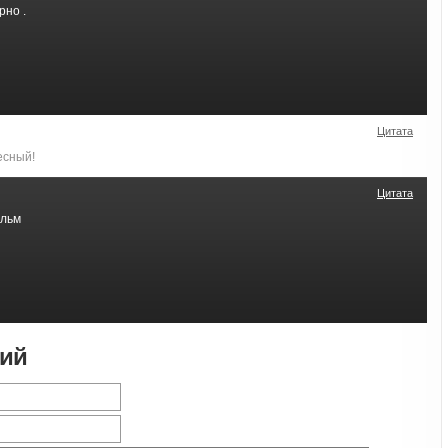
рно .
Цитата
есный!
Цитата
ильм
рий