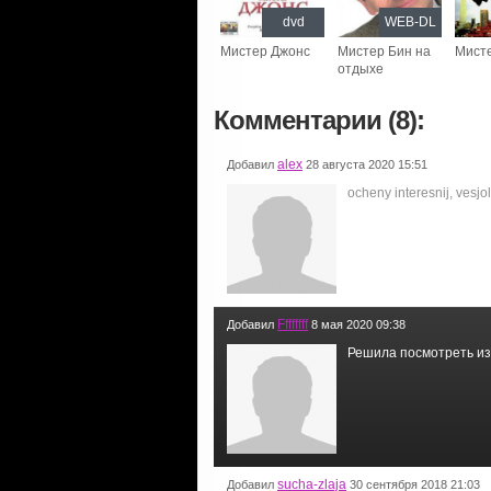
dvd
WEB-DL
Мистер Джонс
Мистер Бин на
Мист
отдыхе
Комментарии (8):
alex
Добавил
28 августа 2020 15:51
ocheny interesnij, vesjoli
Ffffffff
Добавил
8 мая 2020 09:38
Решила посмотреть из-
sucha-zlaja
Добавил
30 сентября 2018 21:03