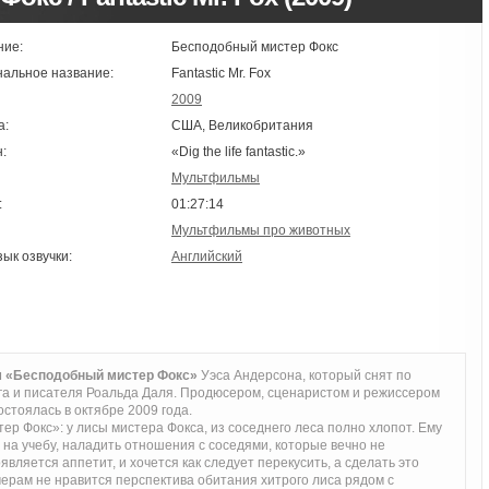
ние:
Бесподобный мистер Фокс
нальное название:
Fantastic Mr. Fox
2009
а:
США, Великобритания
:
«Dig the life fantastic.»
Мультфильмы
:
01:27:14
Мультфильмы про животных
зык озвучки:
Английский
 «Бесподобный мистер Фокс»
Уэса Андерсона, который снят по
га и писателя Роальда Даля. Продюсером, сценаристом и режиссером
стоялась в октябре 2009 года.
 Фокс»: у лисы мистера Фокса, из соседнего леса полно хлопот. Ему
 на учебу, наладить отношения с соседями, которые вечно не
вляется аппетит, и хочется как следует перекусить, а сделать это
рам не нравится перспектива обитания хитрого лиса рядом с