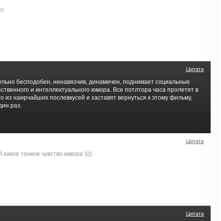
о!
Цитата
льно бесподобен, ненавязчив, динамичен, поднимает социальные
ственного и интеллектуального юмора. Все потлтора часа пролетят в
о из наирчайших послевкусей и заставят вернуться к этому фильму,
дин раз.
Цитата
 какое тонкое чувство юмора !)))
Цитата