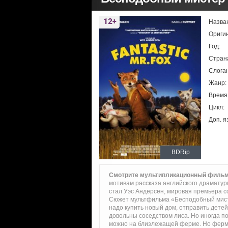
Назва
Ориги
Год:
Стран
Слоган
Жанр:
Время
Цикл:
Доп. я
BDRip
Смотрите мультипликационный фильм
мотивам рассказа английского драматур
стал Уэс Андерсен, мировая премьера со
Сюжет мультфильма «Бесподобный мистер
надо купить новый дом, отправить детей
довольны соседством лиса. Но иногда поя
можно на близлежащей ферме. Но ферме