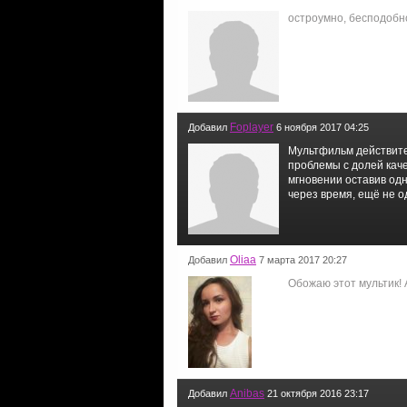
остроумно, бесподобн
Foplayer
Добавил
6 ноября 2017 04:25
Мультфильм действите
проблемы с долей каче
мгновении оставив одн
через время, ещё не о
Oliaa
Добавил
7 марта 2017 20:27
Обожаю этот мультик! А
Anibas
Добавил
21 октября 2016 23:17