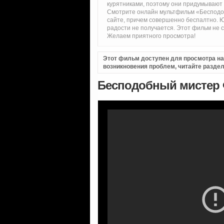
курятниками, поэтому они придумывают к
Смотрите онлайн мультфильм «Бесподоб
сайте, причем совершенно беспалтно. Ю
радости не получается. Этот фильм не с
Желаем приятного просмотра!
Этот фильм доступен для просмотра на i
возникновения проблем, читайте разде
Бесподобный мистер Ф