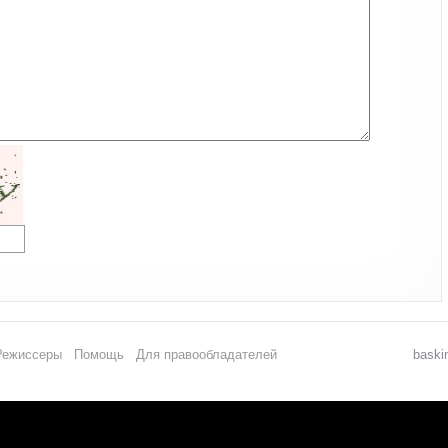
Режиссеры
Помощь
Для правообладателей
baski