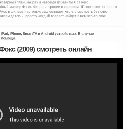
оварный план, как раз и навсегда избавиться от него…
ный мистер Фокс» без регистрации в хорошем HD качестве на нашем
мор в фильме настолько зашкаливает, что его смотреть без слез
овсем детский, просто каждый возраст найдет в нем что-то свое.
Pad, iPhone, SmartTV и Android устройствах. В случае
л
помощи
.
окс (2009) смотреть онлайн