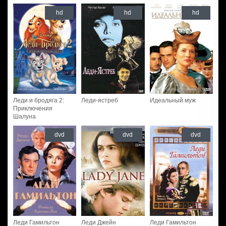
hd
hd
hd
Леди и бродяга 2:
Леди-ястреб
Идеальный муж
Приключения
Шалуна
dvd
dvd
dvd
Леди Гамильтон
Леди Джейн
Леди Гамильтон