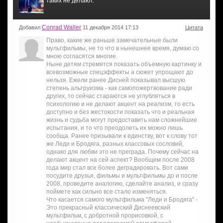
таких не делают.
Conrad Waller
Добавил
11 декабря 2014 17:13
Цитата
Право, какие же раньше замечательные были
мультфильмы, не то что в нынешнее время, думаю со
мною согласятся многие.
Ныне детям стремятся показать объемную картинку и
всевозможные спецэффекты а сюжет упрощают до
нельзя. Ежели ранее Дисней показывал высшую
степень альтруизма - как самопожертвование ради
других, то сейчас стараются не углубляться в
психологию и не делают акцент на реализм, то есть
доступно и без жестокости показать что и реальная
жизнь и судьба могут предоставить нам сложнейшие
испытания, и то что преодолеть их можно лишь
сообща. Ранее призывали к единству, вот к слову тот
же Леди и Бродяга, разных классовых сословий,
однако для любви это не преграда. Почему сейчас на
делают акцент на сей аспект? Вообщем после 2008
года мир стал все более деградировать. Вот сами
посудите друзья, фильмы и мультфильмы до и после
2008, проведите аналогию, сделайте анализ, и сразу
поймете как сильно все стало изменяться.
Что касается самого мультфильма "Леди и Бродяга" -
Это прекрасный классический Диснеевский
мультфильм, с добротной прорисовкой, с