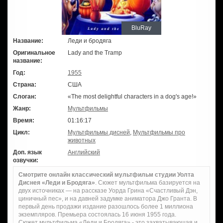
BluRay
Название:
Леди и бродяга
Оригинальное
Lady and the Tramp
название:
Год:
1955
Страна:
США
Слоган:
«The most delightful characters in a dog's age!»
Жанр:
Мультфильмы
Время:
01:16:17
Цикл:
Мультфильмы дисней
,
Мультфильмы про
животных
Доп. язык
Английский
озвучки:
Смотрите онлайн классический мультфильм студии Уолта
Диснея «Леди и Бродяга»
. Сюжет мультфильма базируется на
двух источниках — на рассказе Уорда Грина «Счастливый Дэн,
циничный пес», и на давней задумке аниматора Джо Гранта. В
первый день продажи издание разошлось более 1 миллиона
экземпляров. Премьера состоялась 16 июня 1955 года.
Сюжет мультфильма «Леди и Бродяга» - это захватывающая и