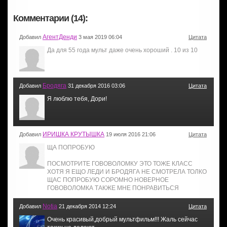
Комментарии (14):
АгентДенди
Добавил
3 мая 2019 06:04
Цитата
Да для 55 года мульт даже очень хороший . 10 из 10
Бродяга
Добавил
31 декабря 2016 03:06
Цитата
Я люблю тебя, Дори!
ИРИШКА КРУТЫШКА
Добавил
19 июля 2016 21:06
Цитата
ЩА ПОПРОБУЮ
ПОСМОТРИТЕ ГОВОВОЛОМКУ ЭТО ТОЖЕ КЛАСС
ХОТЯ Я ЕЩО ЛЕДИ И БРОДЯГА НЕ СМОТРЕЛА ТОЛКО
ЩАС ПОПРОБУЮ СОРОМНО НОВЕРНОЕ
ГОВОВОЛОМКА ТАКЖЕ МНЕ ПОНРАВИТЬСЯ
Notia
Добавил
21 декабря 2014 12:24
Цитата
Очень красивый,добрый мультфильм!!! Жаль сейчас