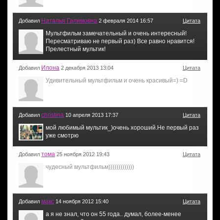
Наталья Галимовна
Добавил
2 февраля 2014 16:57
Цитата
Мультфильм замечательный и очень интересный!
Пересматриваю не первый раз) Все равно нравится!
Прелестный мультик!
Илона
Добавил
2 декабря 2013 13:04
Цитата
Удивительный мультфильм и очень красивый=) =D
christina
Добавил
10 апреля 2013 17:37
Цитата
мой любимый мультик_)очень хороший.Не первый раз
уже смотрю
тома
Добавил
25 ноября 2012 19:43
Цитата
чудесный мультфильм)))))))))))))
макс
Добавил
14 ноября 2012 15:40
Цитата
а я не знал, что он 55 года.. думал, более-менее