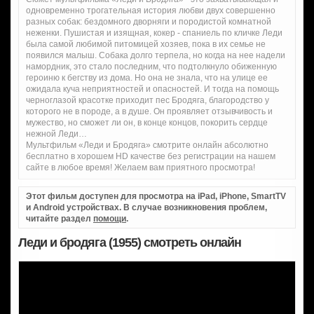
одновременно трогательная история любви двух совершенно
разных собак: бездомного дворняги и породистой комнатной
неженки. Пушистая и изящная, кокер - спаниель по кличке Леди
была самой любимой питомицей хозяев, пока в их семье не
появился малыш. Собака долго терпела, но когда на нее надели
намордник, это стало последним, что подтолкнуло обиженную
героиню к бегству из дома. Но она не знала, что на улице ее
ожидала куча неприятностей и опасностей. И тогда на помощь
черноглазой красотке приходит пес Бродяга, благородство у
которого не в породе, а в душе. Он проявляет отзывчивость и
мужество, но сможет ли он, в конце концов, покорить сердце
нежной Леди…
Мультфильм «Леди и Бродяга» смотрите онлайн абсолютно
бесплатно в хорошем HD качестве без регистрации на нашем
сайте в любое время! Желаем вам приятного просмотра!
Этот фильм доступен для просмотра на iPad, iPhone, SmartTV
и Android устройствах. В случае возникновения проблем,
читайте раздел
помощи
.
Леди и бродяга (1955) смотреть онлайн