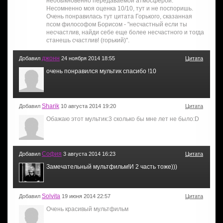
необыкновенно передаваемой атмосферой.
Несомненно моя оценка 10/10, тут и не поспоришь.
Очень понравилась тут цитата Горького, сказанная
псом философом Борисом - "несчастный если ты
несчастлив, найди себе еще более несчастного и тогда
станешь счастлив! (горький)".
джонн
Добавил
24 ноября 2014 18:55
Цитата
очень понравился мультик спасибо !10
Sharik
Добавил
10 августа 2014 19:20
Цитата
Обажаю этот мультик:3 сколько бы мне лет не было:D
София
Добавил
3 августа 2014 16:23
Цитата
Замечательный мультфильм!И 2 часть тоже)))
Solvita
Добавил
19 июня 2014 22:57
Цитата
Очень красивый мультфильм