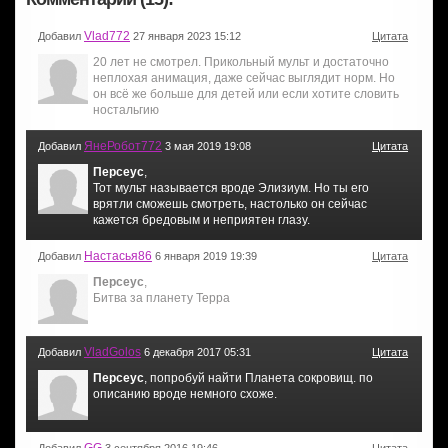
Vlad772
Добавил
27 января 2023 15:12
Цитата
20 лет не смотрел. Прикольный мульт и достаточно
неплохая анимация, даже сейчас выглядит норм. Но
он всё же больше для детей или если хотите словить
ностальгию
ЯнеРобот772
Добавил
3 мая 2019 19:08
Цитата
Персеус
,
Тот мульт называется вроде Элизиум. Но ты его
врятли сможешь смотреть, настолько он сейчас
кажется бредовым и неприятен глазу.
Настасья86
Добавил
6 января 2019 19:39
Цитата
Персеус
,
Битва за планету Терра
VladGolos
Добавил
6 декабря 2017 05:31
Цитата
Персеус
, попробуй найти Планета сокровищ. по
описанию вроде немного схоже.