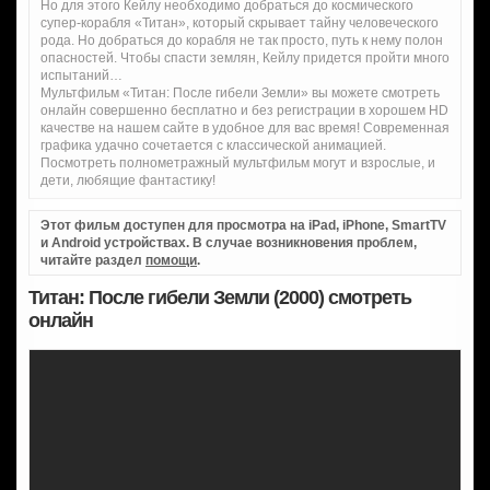
Но для этого Кейлу необходимо добраться до космического
супер-корабля «Титан», который скрывает тайну человеческого
рода. Но добраться до корабля не так просто, путь к нему полон
опасностей. Чтобы спасти землян, Кейлу придется пройти много
испытаний…
Мультфильм «Титан: После гибели Земли» вы можете смотреть
онлайн совершенно бесплатно и без регистрации в хорошем HD
качестве на нашем сайте в удобное для вас время! Современная
графика удачно сочетается с классической анимацией.
Посмотреть полнометражный мультфильм могут и взрослые, и
дети, любящие фантастику!
Этот фильм доступен для просмотра на iPad, iPhone, SmartTV
и Android устройствах. В случае возникновения проблем,
читайте раздел
помощи
.
Титан: После гибели Земли (2000) смотреть
онлайн