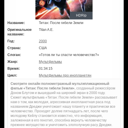
HDRip
Название:
Титан: После гибели Земли
Оригинальное
Titan A.E.
название:
Год:
2000
Страна:
США
Слоган:
«Готов ли ты спасти человечество?»
Жанр:
Мультфильмы
Время:
01:34:15
Цикл:
Мультфильмы про инопланетян
Смотрите онлайн полнометражный мультипликационный
фильм «Титан: После гибели Земли»
, созданный режиссёром
Доном Блутом и вышедший на широкий экран в 2000 году.
Сюжет мультфильма «Титан: После гибели Земли» рассказывает
нам о том, как молодая, агрессивная инопланетная раса под
названием Дреджи уничтожает нашу планету и практически все
человечество. Проходят долгие пятнадцать лет, после чего
молодому Кейлу становится известно, что информация,
заложенная в его генотип, способна вернуть человечеству
прежнее могущество и уничтожить злополучную расу Дреджи.