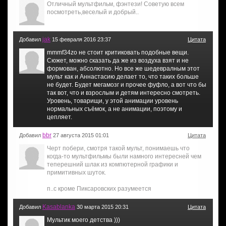
Отличный мультфильм, фэнтези! Советую всем
посмотреть,веселый и добрый..
jak
Добавил
15 февраля 2016 23:37
Цитата
mmmf34zo не стоит критиковать подобные вещи.
Сюжет, можно сказать да же из воздуха взят и не
формован, абсолютно. Но все же шедевралным этот
мульт как и Аннастасию делает то, что таких больше
не будет. Будет мегамозг и прочее фуфло, а вот что бы
так вот, что и взрослым и детям интересно смотреть.
Уровень, товарищи, у этой анимации уровень
нормальных съёмок, а не анимации, поэтому и
цепляет.
bbr
Добавил
27 августа 2015 01:01
Цитата
Черт побери, смотря такой мульт, понимаешь что
когда-то мультфильмы были намного интересней чем
теперешний шлак из компютерной графики и
примитивных шуток.
п..с кроме Пиксаровских разумеется
Kasablanka
Добавил
30 марта 2015 20:31
Цитата
Мультик моего детства )))