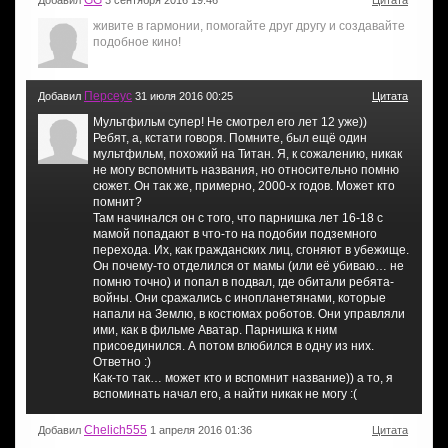
GG
Добавил
3 сентября 2016 19:46
Цитата
живите в гармонии, помогайте друг другу и создавайте
подобное кино!
Персеус
Добавил
31 июля 2016 00:25
Цитата
Мультфильм супер! Не смотрел его лет 12 уже))
Ребят, а, кстати говоря. Помните, был ещё один
мультфильм, похожий на Титан. Я, к сожалению, никак
не могу вспомнить названия, но относительно помню
сюжет. Он так же, примерно, 2000-х годов. Может кто
помнит?
Там начинался он с того, что парнишка лет 16-18 с
мамой попадают в что-то на подобии подземного
перехода. Их, как гражданских лиц, сгоняют в убежище.
Он почему-то отделился от мамы (или её убиваю… не
помню точно) и попал в подвал, где обитали ребята-
войны. Они сражались с инопланетянами, которые
напали на Землю, в костюмах роботов. Они управляли
ими, как в фильме Аватар. Парнишка к ним
присоединился. А потом влюбился в одну из них.
Ответно :)
Как-то так… может кто и вспомнит название)) а то, я
вспоминать начал его, а найти никак не могу :(
Chelich555
Добавил
1 апреля 2016 01:36
Цитата