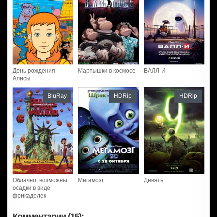
День рождения
Мартышки в космосе
ВАЛЛ-И
Алисы
BluRay
HDRip
HDRip
Облачно, возможны
Мегамозг
Девять
осадки в виде
фрикаделек
Комментарии (15):