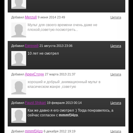
Merzull
Добавил
9 июня 2014 23:49
Цитата
Мульт для своего времени очень даже не
плохой,советую посмотреть...
Евгений
Добавил
21 августа 2013 23:06
Цитата
10 лет не смотрел
АренСтоун
Добавил
27 марта 2013 21:37
Цитата
хороший и добрый ,анимационный мульт в
класическом жанре ,советую
Faust Shikari
Добавил
19 февраля 2013 00:14
Цитата
Как же давно я его смотрел :) Тогда понравилось, а
сейчас согласен с
mmmf34zo
.
mmmf34zo
Добавил
6 декабря 2012 19:19
Цитата