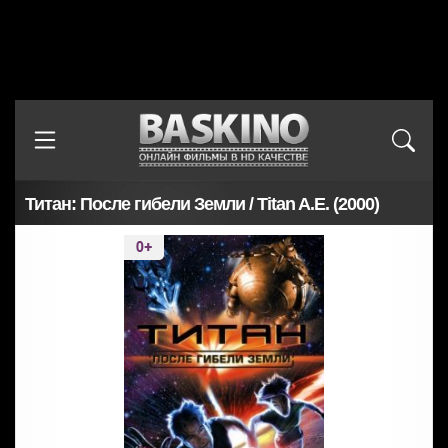
Титан: После гибели Земли / Titan A.E. (2000)