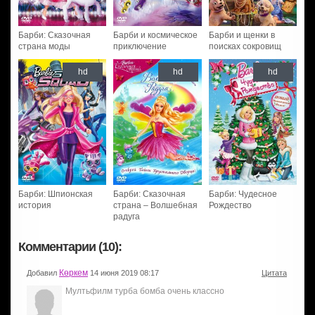
Барби: Сказочная
Барби и космическое
Барби и щенки в
страна моды
приключение
поисках сокровищ
hd
hd
hd
Барби: Шпионская
Барби: Сказочная
Барби: Чудесное
история
страна – Волшебная
Рождество
радуга
Комментарии (10):
Көркем
Добавил
14 июня 2019 08:17
Цитата
Мултьфилм турба бомба очень классно