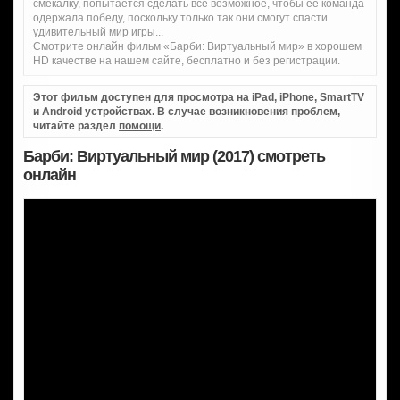
смекалку, попытается сделать все возможное, чтобы ее команда
одержала победу, поскольку только так они смогут спасти
удивительный мир игры...
Смотрите онлайн фильм «Барби: Виртуальный мир» в хорошем
HD качестве на нашем сайте, бесплатно и без регистрации.
Этот фильм доступен для просмотра на iPad, iPhone, SmartTV
и Android устройствах. В случае возникновения проблем,
читайте раздел
помощи
.
Барби: Виртуальный мир (2017) смотреть
онлайн