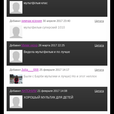
мультфільм клас
химчак ксения
Добавил
30 апреля 2017 23:40
Цитата
мультфильм суперский 1010
Мими нюха
Добавил
26 марта 2017 22:25
Цитата
Видела мультфильм и по лучше
Julia___666
Добавил
25 февраля 2017 14:17
Цитата
Были с Барби мультики и лучше) Но и этот неплох
АНТОНИМ
Добавил
21 февраля 2017 14:08
Цитата
ХОРОШЫЙ МУЛЬТИК ДЛЯ ДЕТЕЙ