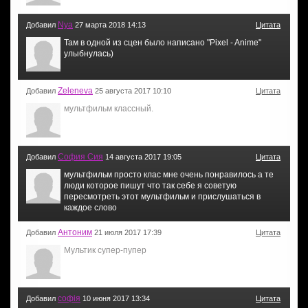
Nya
Добавил
27 марта 2018 14:13
Цитата
Там в одной из сцен было написано "Pixel - Anime"
улыбнулась)
Zeleneva
Добавил
25 августа 2017 10:10
Цитата
мультфильм классный.
София Сия
Добавил
14 августа 2017 19:05
Цитата
мультфильм просто клас мне очень понравилось а те
люди которое пишут что так себе я советую
пересмотреть этот мультфильм и прислушаться в
каждое слово
Антоним
Добавил
21 июля 2017 17:39
Цитата
Мультик супер-пупер
софія
Добавил
10 июня 2017 13:34
Цитата