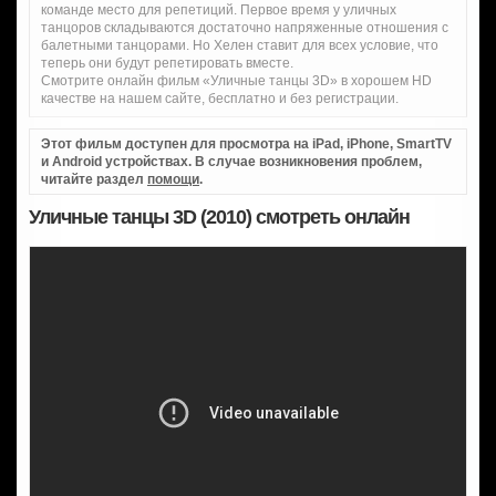
команде место для репетиций. Первое время у уличных
танцоров складываются достаточно напряженные отношения с
балетными танцорами. Но Хелен ставит для всех условие, что
теперь они будут репетировать вместе.
Смотрите онлайн фильм «Уличные танцы 3D» в хорошем HD
качестве на нашем сайте, бесплатно и без регистрации.
Этот фильм доступен для просмотра на iPad, iPhone, SmartTV
и Android устройствах. В случае возникновения проблем,
читайте раздел
помощи
.
Уличные танцы 3D (2010) смотреть онлайн