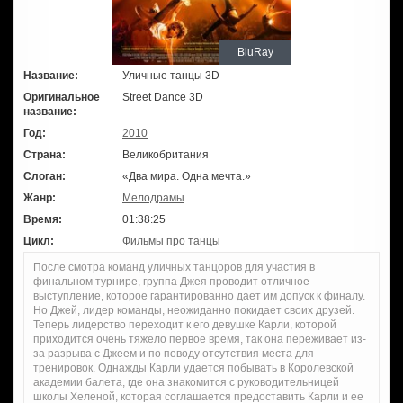
BluRay
Название:
Уличные танцы 3D
Оригинальное
Street Dance 3D
название:
Год:
2010
Страна:
Великобритания
Слоган:
«Два мира. Одна мечта.»
Жанр:
Мелодрамы
Время:
01:38:25
Цикл:
Фильмы про танцы
После смотра команд уличных танцоров для участия в
финальном турнире, группа Джея проводит отличное
выступление, которое гарантированно дает им допуск к финалу.
Но Джей, лидер команды, неожиданно покидает своих друзей.
Теперь лидерство переходит к его девушке Карли, которой
приходится очень тяжело первое время, так она переживает из-
за разрыва с Джеем и по поводу отсутствия места для
тренировок. Однажды Карли удается побывать в Королевской
академии балета, где она знакомится с руководительницей
школы Хеленой, которая соглашается предоставить Карли и ее