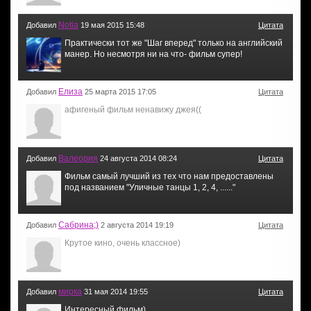
Notia
Добавил
19 мая 2015 15:48
Цитата
Практически тот же "Шаг вперед" только на английский
манер. Но несмотря ни на что- фильм супер!
Елиза
Добавил
25 марта 2015 17:05
Цитата
афигеный фильм ненавижу джея((
Валеория
Добавил
24 августа 2014 08:24
Цитата
Фильм самый лучший из тех что нам предоставлены
под названием "Уличные танцы 1, 2, 4, ......"
Сабрина;)
Добавил
2 августа 2014 19:19
Цитата
Крутое кино, очень классное)
мирка
Добавил
31 мая 2014 19:55
Цитата
Интересный фильм)