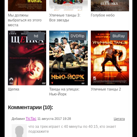
Мы должны
Уличные танцы 3:
Голубое небо
выбраться из этого
Все звезды
места
hd
DVDRip
BluRay
Щепка
Танцы на улицах:
Уличные танцы 2
Нью-Йорк
Комментарии (10):
TicTac
Добавил
11 августа 2017 19:28
Цитата
что за трек играет с 40 минуты по 40:15, кто знает
подскажите