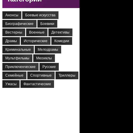
Анонсы
Боевые искусства
Биографические
Боевики
Вестерны
Военные
Детективы
Драмы
Исторические
Комедии
Криминальные
Мелодрамы
Мультфильмы
Мюзиклы
Приключенческие
Русские
Семейные
Спортивные
Триллеры
Ужасы
Фантастические