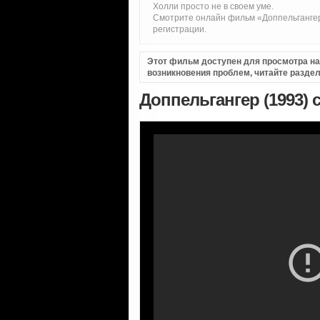
Холли просто не в своем уме.
Смотрите онлайн фильм «Доппельгангер
регистрации.
Этот фильм доступен для просмотра на i
возникновения проблем, читайте разде
Доппельгангер (1993)