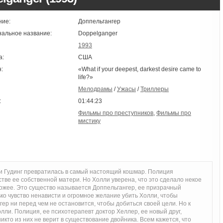
ние:
Доппельгангер
нальное название:
Doppelganger
1993
а:
США
:
«What if your deepest, darkest desire came to
life?»
Мелодрамы
/
Ужасы
/
Триллеры
:
01:44:23
Фильмы про преступников
,
Фильмы про
мистику
и Гудинг превратилась в самый настоящий кошмар. Полиция
тве ее собственной матери. Но Холли уверена, что это сделало некое
охожее. Это существо называется Доппельгангер, ее призрачный
ко чувство ненависти и огромное желание убить Холли, чтобы
гер ни перед чем не остановится, чтобы добиться своей цели. Но к
лли. Полиция, ее психотерапевт доктор Хеллер, ее новый друг,
кто из них не верит в существование двойника. Всем кажется, что