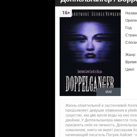
Назва
Ориги
Год:
Стран
Слоган
Жанр:
Время
Цикл:
dvd
Жизнь обаятельной и застенчивой Холл
предъявляет девушке обвинения в убийс
существо, как две капли воды на нее п
двойник. У Доппельгангера имеется толь
присвоить себе ее личность. Доппельган
сожалению, никто не верит рассказам Хо
начинающий писатель Патрик Хайсмт - ни