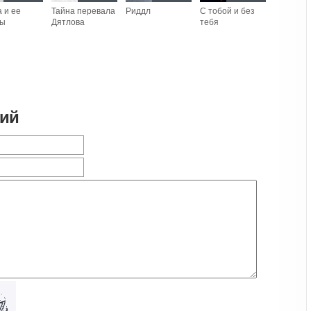
 и ее
Тайна перевала
Риддл
С тобой и без
ры
Дятлова
тебя
рий