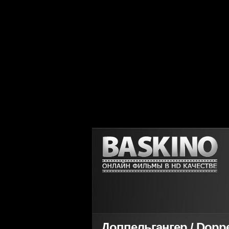
Доппельгангер / Doppe