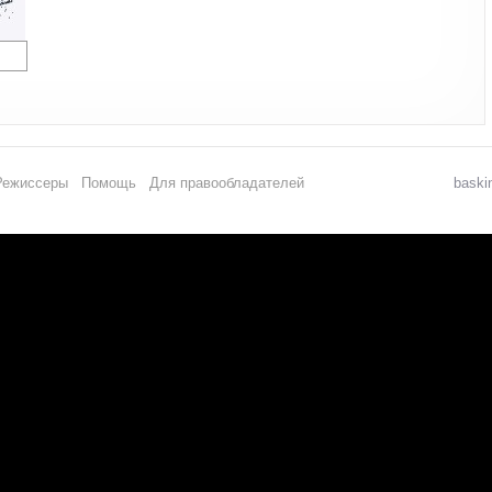
Режиссеры
Помощь
Для правообладателей
baski