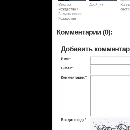
Мистер
Двойник
Ханна
Рождество /
сест
Великолепное
Рождество
Комментарии (0):
Добавить коммента
Имя:
*
E-Mail:
*
Комментарий:
*
Введите код:
*