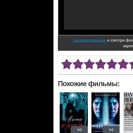
Зарегистрируйся
и смотри фил
заре
Похожие фильмы:
hd
hd