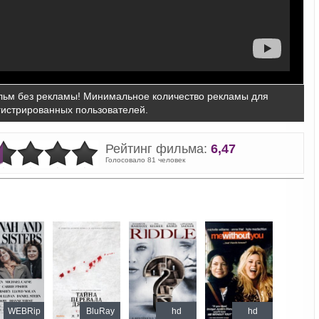
ьм без рекламы! Минимальное количество рекламы для
гистрированных пользователей.
Рейтинг фильма:
6,47
Голосовало 81 человек
WEBRip
BluRay
hd
hd