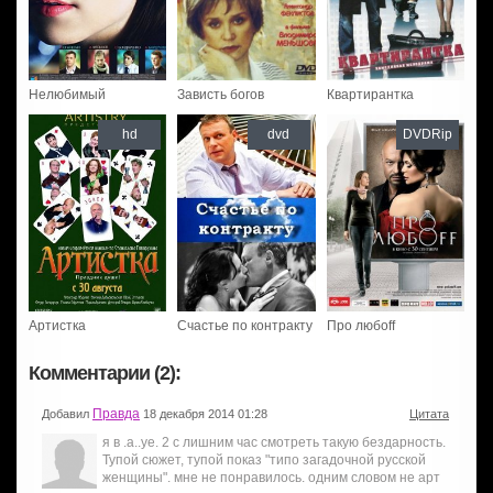
Нелюбимый
Зависть богов
Квартирантка
hd
dvd
DVDRip
Артистка
Счастье по контракту
Про любоff
Комментарии (2):
Правда
Добавил
18 декабря 2014 01:28
Цитата
я в .а..уе. 2 с лишним час смотреть такую бездарность.
Тупой сюжет, тупой показ "типо загадочной русской
женщины". мне не понравилось. одним словом не арт