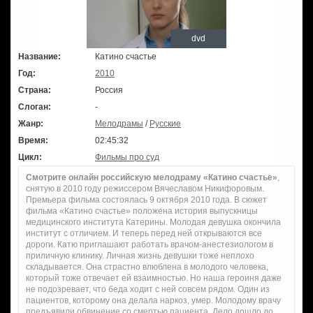
dvd
Название:
Катино счастье
Год:
2010
Страна:
Россия
Слоган:
-
Жанр:
Мелодрамы
/
Русские
Время:
02:45:32
Цикл:
Фильмы про суд
Смотрите онлайн российскую мелодраму «Катино счастье»
,
снятую в 2010 году режиссером Вячеславом Никифоровым.
Премьера фильма состоялась 9 октября 2010 года. В сюжет
фильма «Катино счастье» положена история выпускницы
медицинского института Катерины. Молодая девушка окончила
институт с отличием. И теперь перед ней открываются все
дороги. Катю приглашают работать врачом-анестезиологом в
приличную клинику. Личная жизнь девушки тоже неплохо
складывается. Она страстно влюблена в молодого человека,
который тоже отвечает ей взаимностью. Но наша героиня даже
не подозревает, что беда ходит с ней совсем рядом. Один из
пациентов, которому она делала наркоз, умер. Молодому врачу
предъявили обвинение со смертью пациента. Дело дошло до