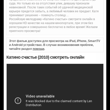
суда. Но только из-за отсутствия улик, девушку признали
невиновной. После таких событий об удачной медицинской
карьере придется забыть, а любимый человек ее предает. Катя
принимает решение – покинуть столицу…
Российскую мелодраму «Катино счастье» смотрите онлайн в
хорошем HD качестве на нашем кинопортале, при этом без
регистрации и совершенно бесплатно в любое время! Желаем
приятного просмотра!
Этот фильм доступен для просмотра на iPad, iPhone, SmartTV
и Android устройствах. В случае возникновения проблем,
читайте раздел
помощи
.
Катино счастье (2010) смотреть онлайн