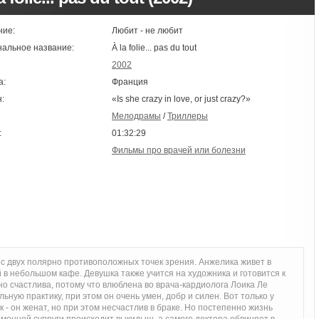
ние:
Любит - не любит
нальное название:
À la folie... pas du tout
2002
а:
Франция
:
«Is she crazy in love, or just crazy?»
Мелодрамы
/
Триллеры
:
01:32:29
Фильмы про врачей или болезни
 с двух полярно противоположных точек зрения. Анжелика живет в
в небольшом кафе. Девушка также учится на художника и готовится к
но счастлива, потому что влюблена во врача-кардиолога Лоика Ле
ную практику, при этом он очень умен, добр и силен. Вот только у
 - он женат, но при этом несчастлив в браке. Но постепенно жизнь