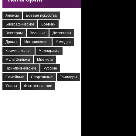
Анонсы
Боевые искусства
Биографические
Боевики
Вестерны
Военные
Детективы
Драмы
Исторические
Комедии
Криминальные
Мелодрамы
Мультфильмы
Мюзиклы
Приключенческие
Русские
Семейные
Спортивные
Триллеры
Ужасы
Фантастические