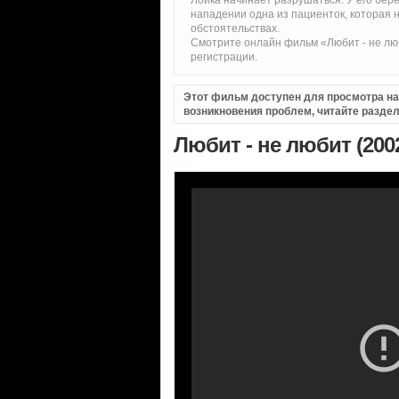
Лоика начинает разрушаться. У его бер
нападении одна из пациенток, которая
обстоятельствах.
Смотрите онлайн фильм «Любит - не люб
регистрации.
Этот фильм доступен для просмотра на i
возникновения проблем, читайте разде
Любит - не любит (200