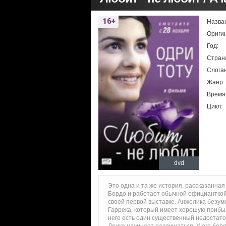
Назва
Ориги
Год:
Стран
Слоган
Жанр:
Время
Цикл:
dvd
Это одна и та же история, рассказанная
Бордо и работает обычной официанткой 
своей первой выставке. Анжелика безум
Гаррека, который имеет хорошую прибыль
него есть один существенный недостаток