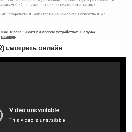
еменной супруги происходит выкидыш, а самого доктора обвиняет в
 на следующий день умирает при весьма подозрительных
ит» в хорошем HD качестве на нашем сайте, бесплатно и без
Pad, iPhone, SmartTV и Android устройствах. В случае
л
помощи
.
2) смотреть онлайн