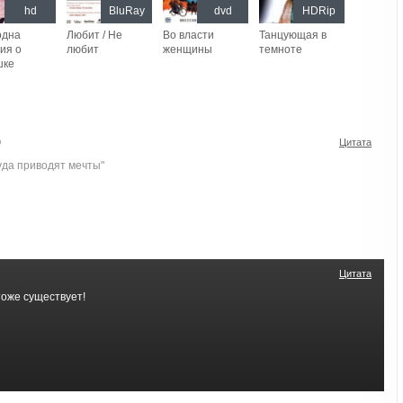
hd
BluRay
dvd
HDRip
одна
Любит / Не
Во власти
Танцующая в
ия о
любит
женщины
темноте
шке
9
Цитата
уда приводят мечты"
Цитата
 тоже существует!