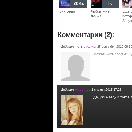
BDRip
hd
Виктория
Любит – не
Еще 
любит...
истор
Золу
Комментарии (2):
Гість столиці
Добавил
25 сентября 2020 09:3
Может быть слоган:" К
Medunica
Добавил
1 января 2015 17:26
Да, уж! А ведь и такое