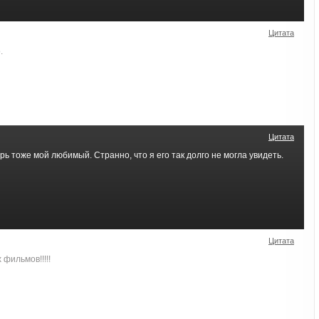
Цитата
.
Цитата
ь тоже мой любимый. Странно, что я его так долго не могла увидеть.
Цитата
фильмов!!!!!