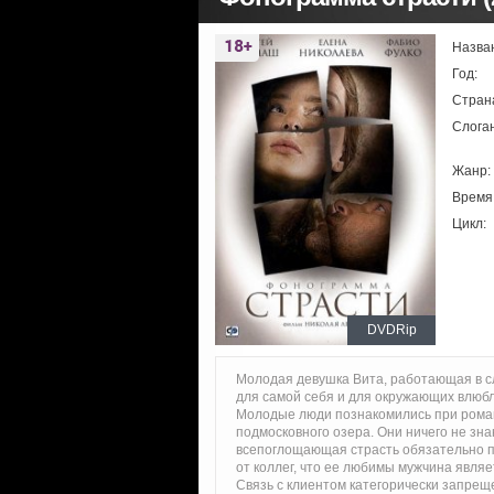
Назва
Год:
Стран
Слоган
Жанр:
Время
Цикл:
DVDRip
Молодая девушка Вита, работающая в с
для самой себя и для окружающих влюбл
Молодые люди познакомились при роман
подмосковного озера. Они ничего не знаю
всепоглощающая страсть обязательно пе
от коллег, что ее любимы мужчина являе
Связь с клиентом категорически запрещ