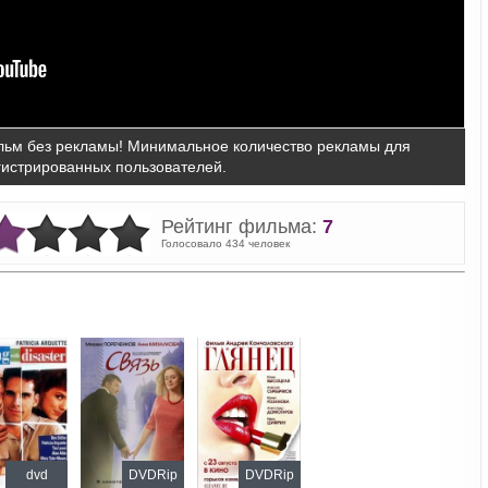
ьм без рекламы! Минимальное количество рекламы для
гистрированных пользователей.
Рейтинг фильма:
7
Голосовало 434 человек
dvd
DVDRip
DVDRip