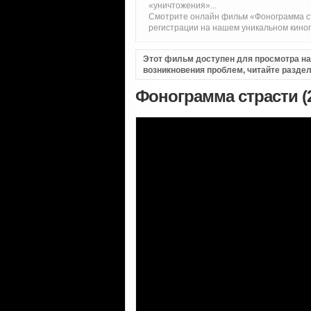
«уничтожения»...
Смотрите онлайн фильм «Фонограмма ст
регистрации на нашем уникальном кино
Этот фильм доступен для просмотра на i
возникновения проблем, читайте разде
Фонограмма страсти (