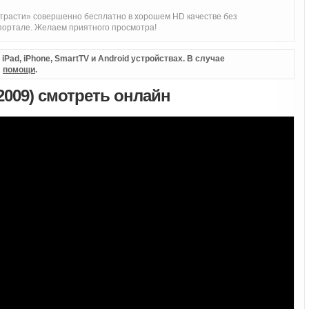
расти» совершенно бесплатно в хорошем HD качестве без
портале. Желаем приятного просмотра!
Pad, iPhone, SmartTV и Android устройствах. В случае
л
помощи
.
2009) смотреть онлайн