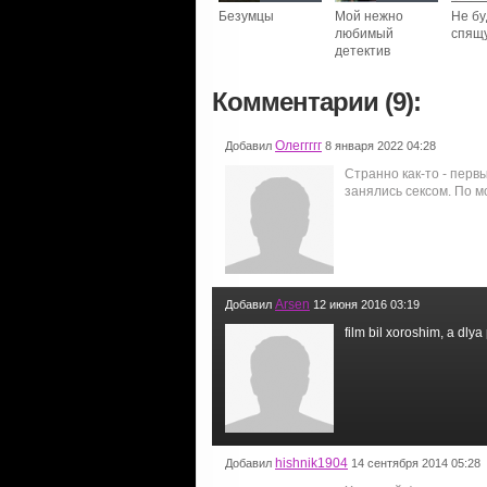
Безумцы
Мой нежно
Не бу
любимый
спящ
детектив
Комментарии (9):
Олеггггг
Добавил
8 января 2022 04:28
Странно как-то - перв
занялись сексом. По м
Arsen
Добавил
12 июня 2016 03:19
film bil xoroshim, a dly
hishnik1904
Добавил
14 сентября 2014 05:28