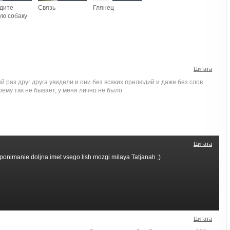
дите
Связь
Глянец
ую собаку
Цитата
ый раз друг друга увидели и они без всяких прелюдий и даже без слов
оему так не бывает, у меня лично не было.
Цитата
a ponimanie doljna imet vsego lish mozgi milaya Tatjanah ;)
Цитата