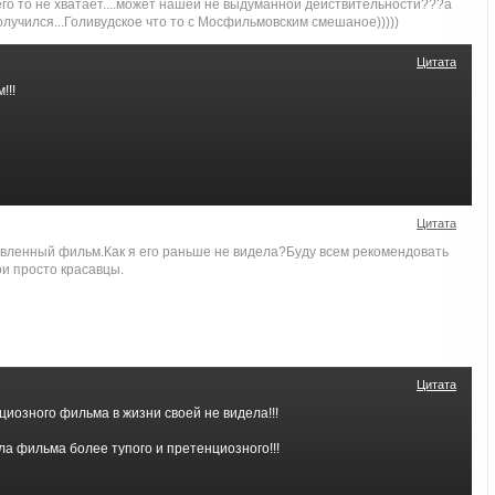
го то не хватает....может нашей не выдуманной действительности???а
получился...Голивудское что то с Мосфильмовским смешаное)))))
Цитата
!!!
Цитата
авленный фильм.Как я его раньше не видела?Буду всем рекомендовать
и просто красавцы.
Цитата
циозного фильма в жизни своей не видела!!!
ла фильма более тупого и претенциозного!!!