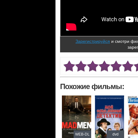
Зарегистрируйся
и смотри фил
заре
Похожие фильмы:
WEB-DL
dvd