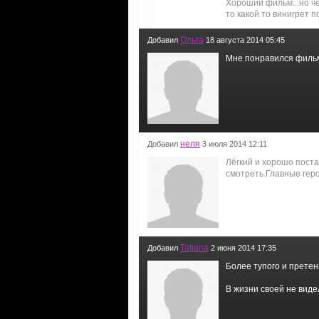
Хороший фильм...но че
то какой то винигрет 
Ольга
Добавил
18 августа 2014 05:45
Мне понравился фильм
неля
Добавил
3 июля 2014 12:11
Лёгкий и хорошо пост
смотреть.Главные геро
Tatjana
Добавил
2 июня 2014 17:35
Более тупого и претен
В жизни своей не виде