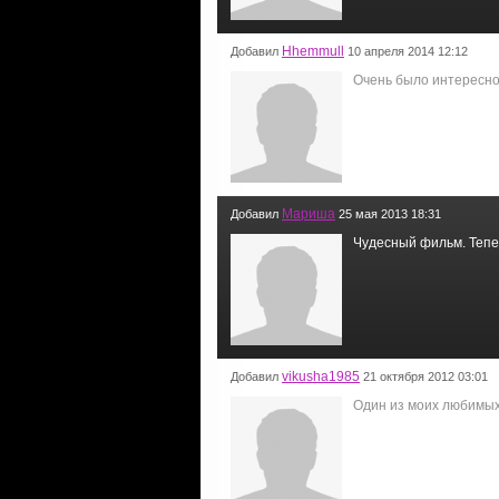
Hhemmull
Добавил
10 апреля 2014 12:12
Очень было интересно
Мариша
Добавил
25 мая 2013 18:31
Чудесный фильм. Тепер
vikusha1985
Добавил
21 октября 2012 03:01
Один из моих любимых 