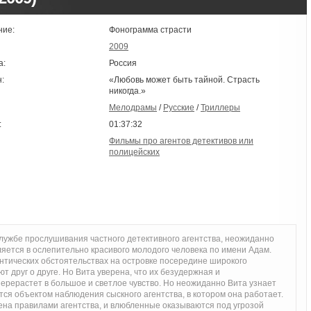
ние:
Фонограмма страсти
2009
а:
Россия
:
«Любовь может быть тайной. Страсть
никогда.»
Мелодрамы
/
Русские
/
Триллеры
:
01:37:32
Фильмы про агентов детективов или
полицейских
лужбе прослушивания частного детективного агентства, неожиданно
яется в ослепительно красивого молодого человека по имени Адам.
тических обстоятельствах на островке посередине широкого
т друг о друге. Но Вита уверена, что их безудержная и
рерастет в большое и светлое чувство. Но неожиданно Вита узнает
тся объектом наблюдения сыскного агентства, в котором она работает.
ена правилами агентства, и влюбленные оказываются под угрозой