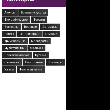
Анонсы
Боевые искусства
Биографические
Боевики
Вестерны
Военные
Детективы
Драмы
Исторические
Комедии
Криминальные
Мелодрамы
Мультфильмы
Мюзиклы
Приключенческие
Русские
Семейные
Спортивные
Триллеры
Ужасы
Фантастические