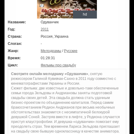
hd
Название:
Одуванчик
Год:
2011
Страна:
Россия, Украина
Слоган:
-
Жанр:
Мелодрамы
/
Русские
Время:
01:28:31
Цикл:
Фильмы про свадьбу
Смотрите онлайн мелодраму «Одуванчик»
, снятую
режиссером Галиной Кувивчак-Сахно в 2011 году совместно с
кинематографистами Украины и России.
Сюжет фильма: две известные и довольно-таки обеспеченные
семьи города Зельдовы и Андриановы заняты подготовкой
свадьбы своих детей. Эта свадьба должна стать удачным
бизнес-проектом по объединению капиталов. Перед самим
бракосочетанием Родион Андрианов при весьма необычных
обстоятельствах знакомится с несимпатичной белокурой
девушкой Соней. Застряв вместе в лифте, у Родиона случается
приступ клаустрофобии. И девушка-«одуванчик» помогает ему
преодолеть страх. Тем временем Лариса Зельдова приглашает
на свадьбу свою бывшую одноклассницу в качестве аниматора.