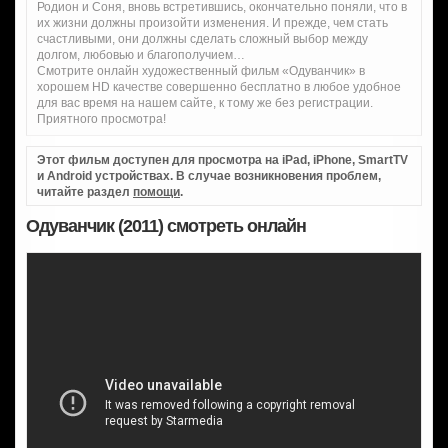
Родион и Соня, вновь встретившись, окончательно поняли, что в
их жизни должны произойти изменения. И прежде, чем стать
счастливыми, они должны сделать сложный выбор между
долгом, любовью и благополучием…
Смотрите онлайн художественный фильм «Одуванчик» в
хорошем HD качестве совершенно бесплатно в любое удобное
для вас время на нашем сайте, к тому же без регистрации.
Приятного просмотра!
Этот фильм доступен для просмотра на iPad, iPhone, SmartTV
и Android устройствах. В случае возникновения проблем,
читайте раздел
помощи
.
Одуванчик (2011) смотреть онлайн