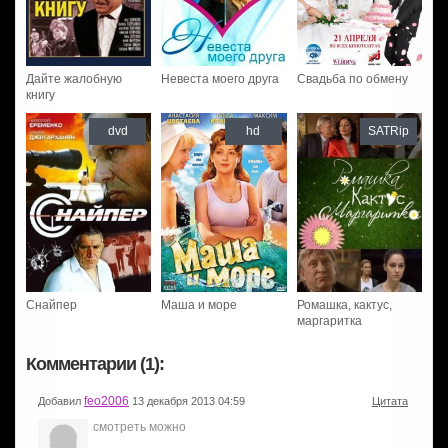
Дайте жалобную
Невеста моего друга
Свадьба по обмену
книгу
dvd
hd
SATRip
Снайпер
Маша и море
Ромашка, кактус,
маргаритка
Комментарии (1):
feo2006
Добавил
13 декабря 2013 04:59
Цитата
смотреть можно