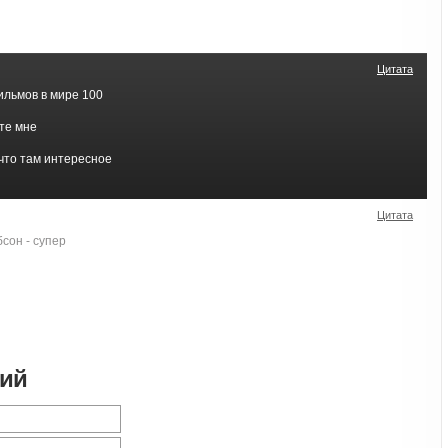
Цитата
льмов в мире 100
те мне
что там интересное
Цитата
сон - супер
рий