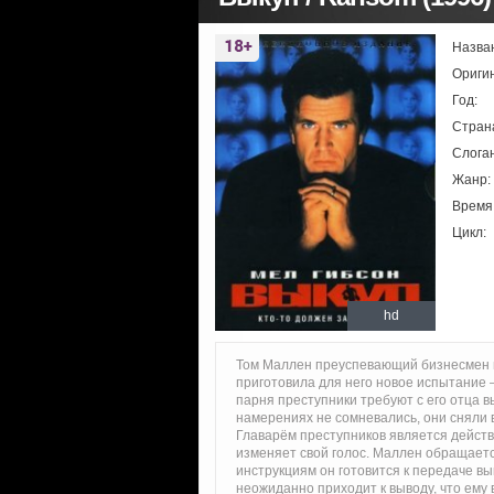
Назва
Ориги
Год:
Стран
Слоган
Жанр:
Время
Цикл:
hd
Том Маллен преуспевающий бизнесмен и
приготовила для него новое испытание
парня преступники требуют с его отца в
намерениях не сомневались, они сняли в
Главарём преступников является дейст
изменяет свой голос. Маллен обращается
инструкциям он готовится к передаче вы
неожиданно приходит к выводу, что ему