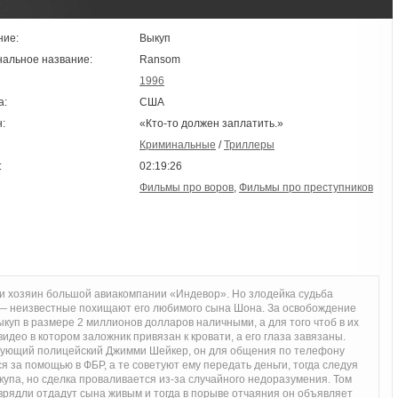
ние:
Выкуп
нальное название:
Ransom
1996
а:
США
:
«Кто-то должен заплатить.»
Криминальные
/
Триллеры
:
02:19:26
Фильмы про воров
,
Фильмы про преступников
 хозяин большой авиакомпании «Индевор». Но злодейка судьба
 — неизвестные похищают его любимого сына Шона. За освобождение
ыкуп в размере 2 миллионов долларов наличными, а для того чтоб в их
идео в котором заложник привязан к кровати, а его глаза завязаны.
вующий полицейский Джимми Шейкер, он для общения по телефону
 за помощью в ФБР, а те советуют ему передать деньги, тогда следуя
купа, но сделка проваливается из-за случайного недоразумения. Том
 врядли отдадут сына живым и тогда в порыве отчаяния он объявляет