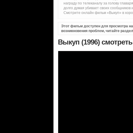
награду по телеканалу за голову глава
долго думая убивает своих сообщников и
Смотрите онлайн фильм «Выкуп» в хорош
Этот фильм доступен для просмотра на i
возникновения проблем, читайте разде
Выкуп (1996) смотрет