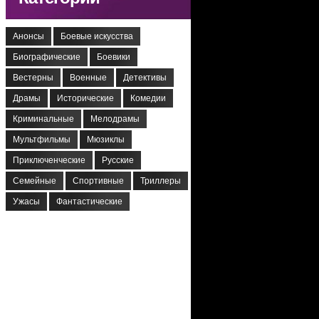
Анонсы
Боевые искусства
Биографические
Боевики
Вестерны
Военные
Детективы
Драмы
Исторические
Комедии
Криминальные
Мелодрамы
Мультфильмы
Мюзиклы
Приключенческие
Русские
Семейные
Спортивные
Триллеры
Ужасы
Фантастические