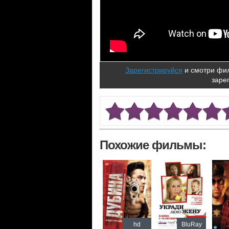
Зарегистрируйся
и смотри фил
заре
Похожие фильмы:
hd
BluRay