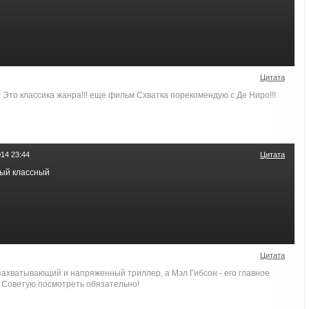
Цитата
 Это классика жанра!!! еще фильм Схватка порекомендую с Де Ниро!!!
14 23:44
Цитата
ый классный
Цитата
захватывающий и напряженный триллер, а Мэл Гибсон - его главное
) Советую посмотреть обязательно!