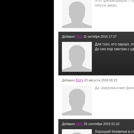
этот фильм фуфло?.тот
гибсон зверь.
Про
Добавил
11 октября 2016 17:27
Для того, кто сказал,
До сих пор смотрю с у
Kory
Добавил
20 августа 2016 00:23
Да, американские фил
ildar
Добавил
26 сентября 2015 01:10
Хороший боевичок в ст