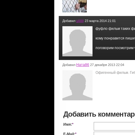
ujjjjjj
Добавил
23 марта 2014 21:01
фуфло фильм таких фи
кому понравится пиши
поговорим посмотрим 
Ната86
Добавил
27 декабря 2013 22:04
Офигенный фильм. Гиб
Добавить коммента
Имя:
*
E-Mail:
*