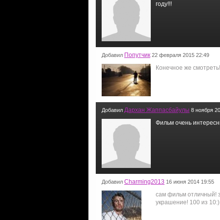
году!!!
Попутчик
Добавил
22 февраля 2015 22:49
Конечное же смотреть!
Дархан Жаппасбайулы
Добавил
8 ноября 20
Фильм очень интересн
Charming2013
Добавил
16 июня 2014 19:55
сам фильм отличный! 
украшение! 100 из 10: