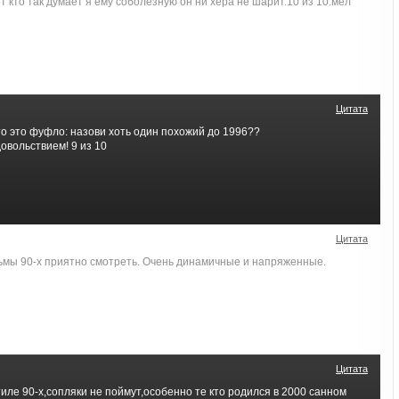
 кто так думает я ему соболезную он ни хера не шарит.10 из 10.мел
Цитата
 что это фуфло: назови хоть один похожий до 1996??
довольствием! 9 из 10
Цитата
ьмы 90-х приятно смотреть. Очень динамичные и напряженные.
Цитата
иле 90-х,сопляки не поймут,особенно те кто родился в 2000 санном