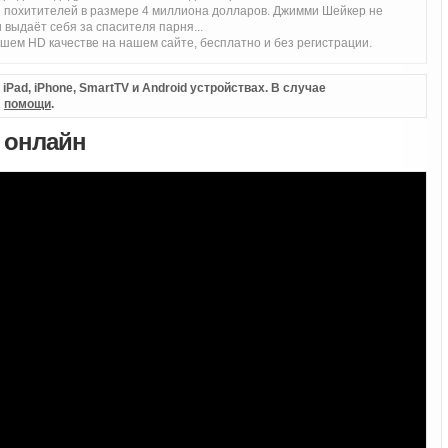
ря похитителей в размере 4 миллиона долларов. Джимми Шейкер не
 выдаёт себя за спасителя парня...
ем HD качестве на нашем сайте, бесплатно и без регистрации.
Pad, iPhone, SmartTV и Android устройствах. В случае
л
помощи
.
ь онлайн