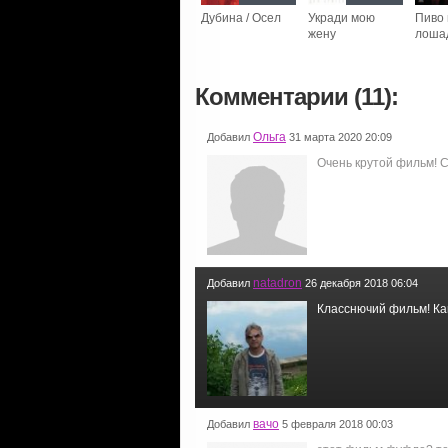
Дубина / Осел
Укради мою
Пиво
жену
лоша
Комментарии (11):
Ольга
Добавил
31 марта 2020 20:09
Очень крутой фильм! 
natadron
Добавил
26 декабря 2018 06:04
Класснючий фильм! Как 
вачо
Добавил
5 февраля 2018 00:03