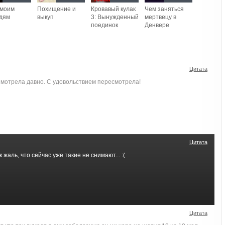
 моим
Похищение и
Кровавый кулак
Чем заняться
дям
выкуп
3: Вынужденный
мертвецу в
поединок
Денвере
Цитата
Смотрела давно. С удовольствием пересмотрела!
Цитата
жаль, что сейчас уже такие не снимают... :(
Цитата