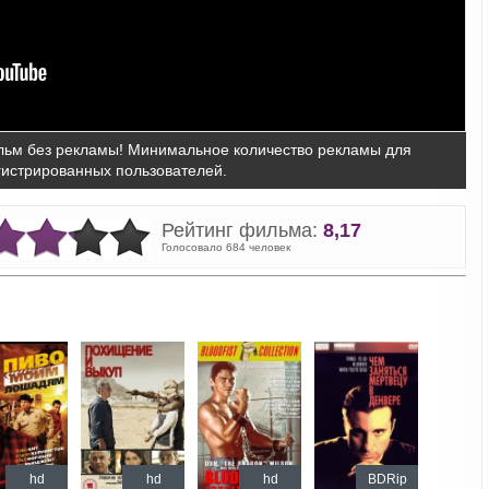
ьм без рекламы! Минимальное количество рекламы для
гистрированных пользователей.
Рейтинг фильма:
8,17
Голосовало 684 человек
hd
hd
hd
BDRip