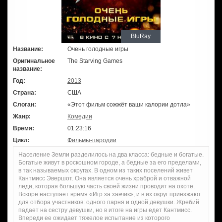
BluRay
Название:
Очень голодные игры
Оригинальное
The Starving Games
название:
Год:
2013
Страна:
США
Слоган:
«Этот фильм сожжёт ваши калории дотла»
Жанр:
Комедии
Время:
01:23:16
Цикл:
Фильмы-пародии
Население Земли разделилось на два класса: бедные и богатые.
Богатые живут в роскошном городе, а бедные за его пределами,
в так называемых округах. В одном из таких поселений живет
Кантмисс Эвершот. Она является очень храброй и отважной
леди, которая большую часть своей жизни проводит на охоте.
Вскоре наступает время «Игр за хавчик», и в их округ приезжают
для отбора участников: одного парня и одной девушки. Жребий
падает на сестру девушки, но в итоге на игры едет Кантмисс.
Впереди ее ожидает тяжелое испытание из которого