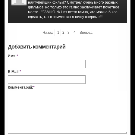
наитупейший фильм? Смотрел очень много разных
фильмов, но только это гамно заслуживает почетное
место - "ГАМНО-№1 из всего гамна, что можно было
сделать, так в комментах я пишу впервые!!!
Назад
1
2
3
4
Вперед
Добавить комментарий
Имя:
*
E-Mail:
*
Комментарий:
*