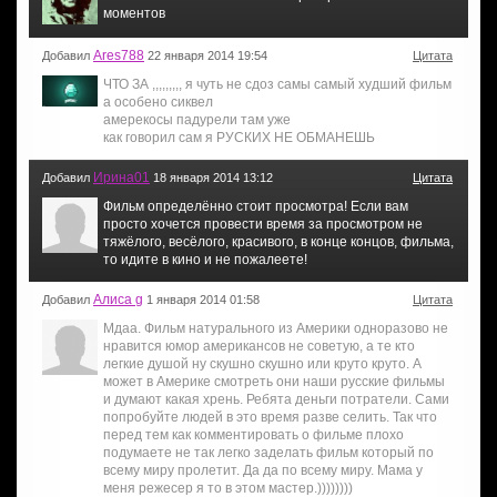
моментов
Ares788
Добавил
22 января 2014 19:54
Цитата
ЧТО ЗА ,,,,,,,,, я чуть не сдоз самы самый худший фильм
а особено сиквел
амерекосы падурели там уже
как говорил сам я РУСКИХ НЕ ОБМАНЕШЬ
Ирина01
Добавил
18 января 2014 13:12
Цитата
Фильм определённо стоит просмотра! Если вам
просто хочется провести время за просмотром не
тяжёлого, весёлого, красивого, в конце концов, фильма,
то идите в кино и не пожалеете!
Алиса g
Добавил
1 января 2014 01:58
Цитата
Мдаа. Фильм натурального из Америки одноразово не
нравится юмор американсов не советую, а те кто
легкие душой ну скушно скушно или круто круто. А
может в Америке смотреть они наши русские фильмы
и думают какая хрень. Ребята деньги потратели. Сами
попробуйте людей в это время разве селить. Так что
перед тем как комментировать о фильме плохо
подумаете не так легко заделать фильм который по
всему миру пролетит. Да да по всему миру. Мама у
меня режесер я то в этом мастер.))))))))