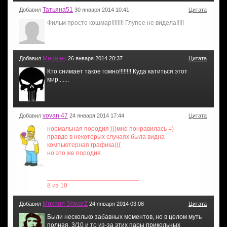
Татьяна51
Добавил
30 января 2014 10:41
Цитата
Фильм просто кошмар!!!!!!!! Глупее не видела!!!!!
Megatec
Добавил
26 января 2014 20:37
Цитата
Кто снимает такое гомно!!!!!!!! Куда катиться этот
мир.......
vovan 47
Добавил
24 января 2014 17:44
Цитата
нормальная породия )))мне понравилась =)
правдо в некоторых случаях была видна
компьютерная графика(((
но это же породия
__________________________
8 из 10
Михаил ShwarZ
Добавил
24 января 2014 03:08
Цитата
Были несколько забавных моментов, но в целом муть
полная. 3/10 и то из-за этих пары прикольных