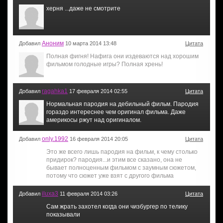
херня ...даже не смотрите
Аноним
Добавил
10 марта 2014 13:48
Цитата
Полная фигня! Нафига они издеваются над хорошим
фильмом голодные игры? Полная хрень!
ragahka1
Добавил
17 февраля 2014 02:55
Цитата
Нормальная пародия на дебильный фильм. Пародия
гораздо интереснее чем оригинал фильма. Даже
америкосы ржут над оригиналом.
only.1992
Добавил
16 февраля 2014 20:05
Цитата
Это же всего лишь пародия на фильм, к чему столько
придирок? пародия...и этим все сказано, она не
бывает полноценным фильмом с заумным сюжетом,
потому что сюжет уже взят с другого фильма
iluxa3
Добавил
11 февраля 2014 03:26
Цитата
Сам жрать захотел когда они чизбургер по телику
показывали