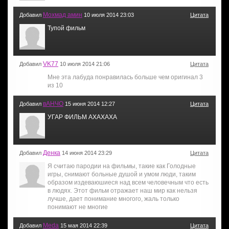
Мохмад амин
Добавил
10 июля 2014 23:03
Цитата
Тупой фильм
VK77
Добавил
10 июля 2014 21:06
Цитата
Мне эта лабуда понравилась больше чем оригинал 3
из 10
вАНЧО
Добавил
15 июня 2014 12:27
Цитата
УГАР ФИЛЬМ АХАХАХА
Денка
Добавил
14 июня 2014 23:29
Цитата
Я считаю пародии на фильмы, такие как Голодные
игры, снимают больные душой и умом люди, таким
образом издеваюшиеся над всем человечным что есть
в людях. Этот фильм отражает наш мир как нельзя
лучше, дает понимание многого, жаль только
понимают не многие
Meda
Добавил
15 мая 2014 22:39
Цитата