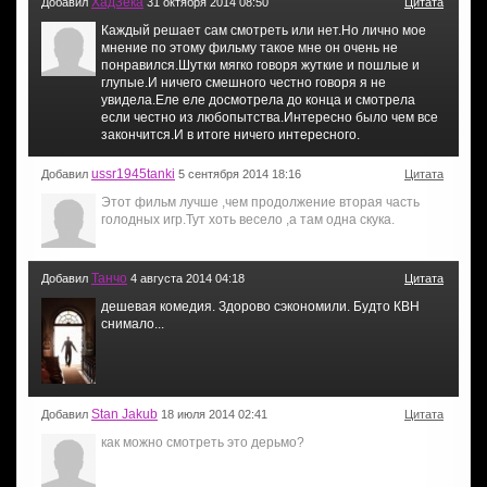
Хад3ёка
Добавил
31 октября 2014 08:50
Цитата
Каждый решает сам смотреть или нет.Но лично мое
мнение по этому фильму такое мне он очень не
понравился.Шутки мягко говоря жуткие и пошлые и
глупые.И ничего смешного честно говоря я не
увидела.Еле еле досмотрела до конца и смотрела
если честно из любопытства.Интересно было чем все
закончится.И в итоге ничего интересного.
ussr1945tanki
Добавил
5 сентября 2014 18:16
Цитата
Этот фильм лучше ,чем продолжение вторая часть
голодных игр.Тут хоть весело ,а там одна скука.
Танчо
Добавил
4 августа 2014 04:18
Цитата
дешевая комедия. Здорово сэкономили. Будто КВН
снимало...
Stan Jakub
Добавил
18 июля 2014 02:41
Цитата
как можно смотреть это дерьмо?