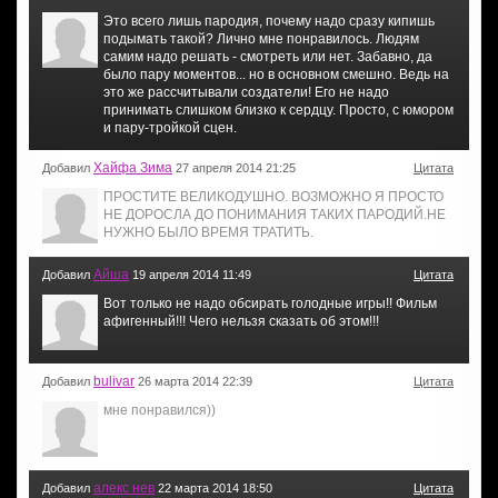
Это всего лишь пародия, почему надо сразу кипишь
подымать такой? Лично мне понравилось. Людям
самим надо решать - смотреть или нет. Забавно, да
было пару моментов... но в основном смешно. Ведь на
это же рассчитывали создатели! Его не надо
принимать слишком близко к сердцу. Просто, с юмором
и пару-тройкой сцен.
Хайфа Зима
Добавил
27 апреля 2014 21:25
Цитата
ПРОСТИТЕ ВЕЛИКОДУШНО. ВОЗМОЖНО Я ПРОСТО
НЕ ДОРОСЛА ДО ПОНИМАНИЯ ТАКИХ ПАРОДИЙ.НЕ
НУЖНО БЫЛО ВРЕМЯ ТРАТИТЬ.
Айша
Добавил
19 апреля 2014 11:49
Цитата
Вот только не надо обсирать голодные игры!! Фильм
афигенный!!! Чего нельзя сказать об этом!!!
bulivar
Добавил
26 марта 2014 22:39
Цитата
мне понравился))
алекс нев
Добавил
22 марта 2014 18:50
Цитата