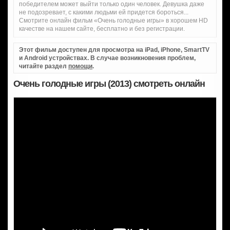
победителем может выйти только один человек. Девушка даже
не подозревает, с какими людьми ей придется бороться...
Смотрите онлайн фильм «Очень голодные игры» в хорошем HD
качестве на нашем сайте, бесплатно и без регистрации.
Этот фильм доступен для просмотра на iPad, iPhone, SmartTV
и Android устройствах. В случае возникновения проблем,
читайте раздел
помощи
.
Очень голодные игры (2013) смотреть онлайн