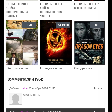
Голодные игры:
Голодные игры:
Голодные игры: И
Сойка-
Сойка-
вспыхнет пламя
пересмешница -
пересмешница.
Часть II
Часть I
dvd
WEBRip
hd
Жестокие игры
Голодные игры
Очи дракона
Комментарии (96):
trake
Добавил
20 ноября 2014 01:56
Цитата
Фильм норм,