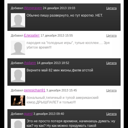
Wongraven
Добавил
24 декабря 2013 19:03
Цитата
Обычно пишу развернуто, но тут коротко. НЕТ.
Елизабет
Добавил
17 декабря 2013 15:55
Цитата
пародия на "голодные игры", тупые косплеи..... Зря
убитое время!!!
Asdann
Добавил
14 декабря 2013 18:52
Цитата
Верните май 82 мин жизны,филм атстой
peresichan91
Добавил
3 декабря 2013 15:45
Цитата
бональный,типичный и тупой американский
юмор,ДРЫШПАЛЕТ и только!!!
guest
Добавил
3 декабря 2013 09:40
Цитата
Это не просто потеря времени, начинаешь думать: ну
как? ну как? Ну как можно придумать такой