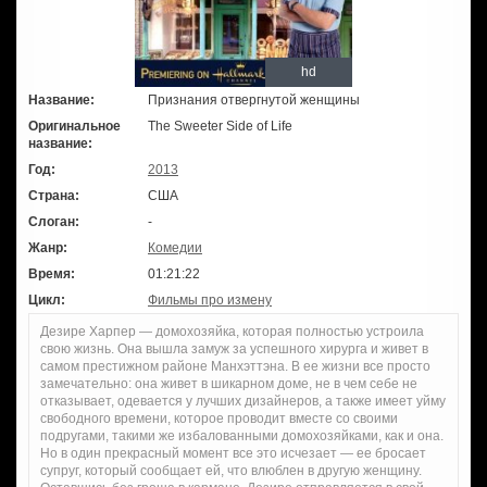
hd
Название:
Признания отвергнутой женщины
Оригинальное
The Sweeter Side of Life
название:
Год:
2013
Страна:
США
Слоган:
-
Жанр:
Комедии
Время:
01:21:22
Цикл:
Фильмы про измену
Дезире Харпер — домохозяйка, которая полностью устроила
свою жизнь. Она вышла замуж за успешного хирурга и живет в
самом престижном районе Манхэттэна. В ее жизни все просто
замечательно: она живет в шикарном доме, не в чем себе не
отказывает, одевается у лучших дизайнеров, а также имеет уйму
свободного времени, которое проводит вместе со своими
подругами, такими же избалованными домохозяйками, как и она.
Но в один прекрасный момент все это исчезает — ее бросает
супруг, который сообщает ей, что влюблен в другую женщину.