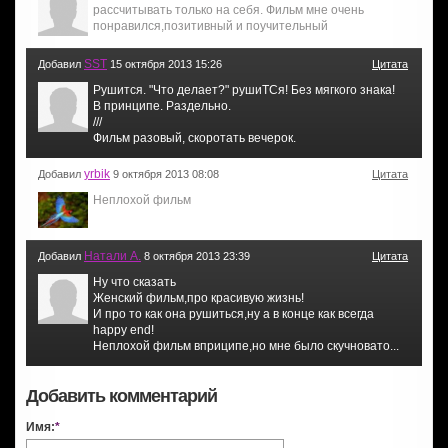
рассчитывать только на себя. Фильм мне очень
понравился,позитивный и поучительный
SST
Добавил
15 октября 2013 15:26
Цитата
Рушится. "Что делает?" рушиТСя! Без мягкого знака!
В принципе. Раздельно.
///
Фильм разовый, скоротать вечерок.
yrbik
Добавил
9 октября 2013 08:08
Цитата
Неплохой фильм
Натали А.
Добавил
8 октября 2013 23:39
Цитата
Ну что сказать
Женский фильм,про красивую жизнь!
И про то как она рушиться,ну а в конце как всегда
happy end!
Неплохой фильм вприципе,но мне было скучновато...
Добавить комментарий
Имя:
*