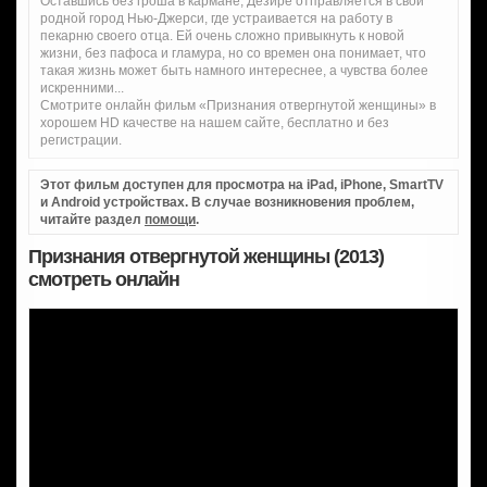
Оставшись без гроша в кармане, Дезире отправляется в свой
родной город Нью-Джерси, где устраивается на работу в
пекарню своего отца. Ей очень сложно привыкнуть к новой
жизни, без пафоса и гламура, но со времен она понимает, что
такая жизнь может быть намного интереснее, а чувства более
искренними...
Смотрите онлайн фильм «Признания отвергнутой женщины» в
хорошем HD качестве на нашем сайте, бесплатно и без
регистрации.
Этот фильм доступен для просмотра на iPad, iPhone, SmartTV
и Android устройствах. В случае возникновения проблем,
читайте раздел
помощи
.
Признания отвергнутой женщины (2013)
смотреть онлайн