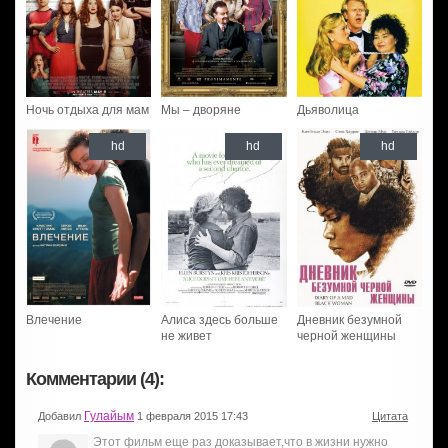
Ночь отдыха для мам
Мы – дворяне
Дьяволица
hd
hd
hd
Влечение
Алиса здесь больше
Дневник безумной
не живет
черной женщины
Комментарии (4):
Гулайым
Добавил
1 февраля 2015 17:43
Цитата
Этот фильм еще раз доказывает,что в жизни нужно