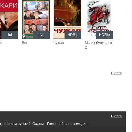
hd
dvd
HDRip
HDRip
ри
Бег
Чужая
Мы из будущего
2
Цитата
Цитата
 а фильм русский. Садом с Гоморрой, а не комедия.