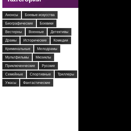
Анонсы
Боевые искусства
Биографические
Боевики
Вестерны
Военные
Детективы
Драмы
Исторические
Комедии
Криминальные
Мелодрамы
Мультфильмы
Мюзиклы
Приключенческие
Русские
Семейные
Спортивные
Триллеры
Ужасы
Фантастические