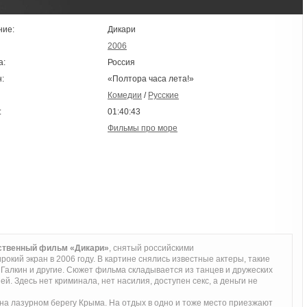
ние:
Дикари
2006
а:
Россия
:
«Полтора часа лета!»
Комедии
/
Русские
:
01:40:43
Фильмы про море
ественный фильм «Дикари»
, снятый российскими
кий экран в 2006 году. В картине снялись известные актеры, такие
 Галкин и другие. Сюжет фильма складывается из танцев и дружеских
ей. Здесь нет криминала, нет насилия, доступен секс, а деньги не
а лазурном берегу Крыма. На отдых в одно и тоже место приезжают