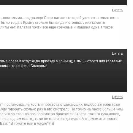
Цитата
... ностальгия... водка еще Союз виктант которой уже нет...только вот с
 было тогда в Крыму столько бычья да и стоянка у них какаято
плиты нет, палатки почти все еще совковые и машина одна а такое
Цитата
рвые слава в отпуске,по приезду в Крым!)))) Слышь отлет! для картавых
понимаете ни фига,Болваны!
Цитата
, постановка, легкость и простота отдыхающих, подбор актеров тоже
буду говорить сколько раз я его смотрел!) Но точно на много больше чем
е что за столько раз просмотра бросается в глаза, так это куча ляпов,
я не а одном месте,, тоже не много раздражает. А в целом это просто
ам: " В томате или в масле"?)))