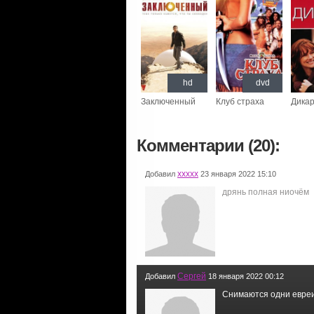
hd
dvd
Заключенный
Клуб страха
Дика
Комментарии (20):
ххххх
Добавил
23 января 2022 15:10
дрянь полная ниочём
Сергей
Добавил
18 января 2022 00:12
Снимаются одни евреи,