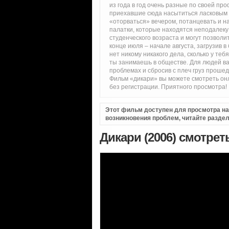
из года в год очень разные по своей п
приехавшие сюда насытиться ласковым 
«оторваться» вечером, потанцевать и н
палатки, которые находятся неподалеку 
студенческого возраста и могут позвол
конце июля – начале августа, загрузив в
нет никому никакого дела, сколько у теб
ты занимаешь в обществе. Для людей ва
проблемах и сбросив с плеч груз прошед
Фильм «дикари» вы можете смотреть он
без регистрации. Приятного просмотра!
Этот фильм доступен для просмотра на i
возникновения проблем, читайте разде
Дикари (2006) смотрет