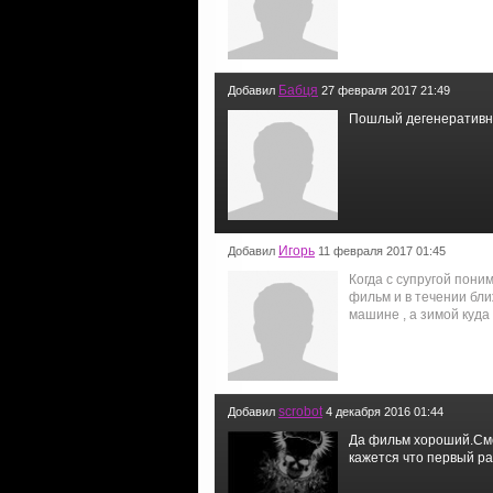
Бабця
Добавил
27 февраля 2017 21:49
Пошлый дегенеративны
Игорь
Добавил
11 февраля 2017 01:45
Когда с супругой пони
фильм и в течении бл
машине , а зимой куда
scrobot
Добавил
4 декабря 2016 01:44
Да фильм хороший.Смот
кажется что первый р