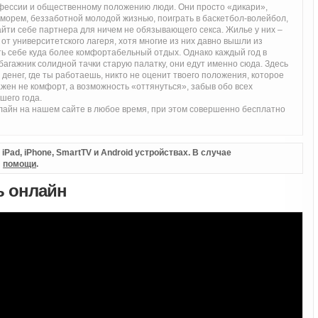
рофессии и общественному положению люди. Они просто «дикари»,
морем, беззаботной молодой жизнью, поиграть в баскетбол-волейбол,
айти себе партнера для ничем не обязывающего секса. Жилье у них –
от университетского лагеря, хотя многие из них давно вышли из
ить себе куда более комфортабельный отдых. Однако каждый год в
 багажник солидной тачки старую палатку, они едут именно сюда. Здесь
я денег, где ты работаешь, никто не оценит твоего положения, которое
жен не комфорт, а возможность «оттянуться», забыв обо всех
шего года.
лайн на нашем сайте в любое время, при этом совершенно бесплатно
Pad, iPhone, SmartTV и Android устройствах. В случае
л
помощи
.
ь онлайн