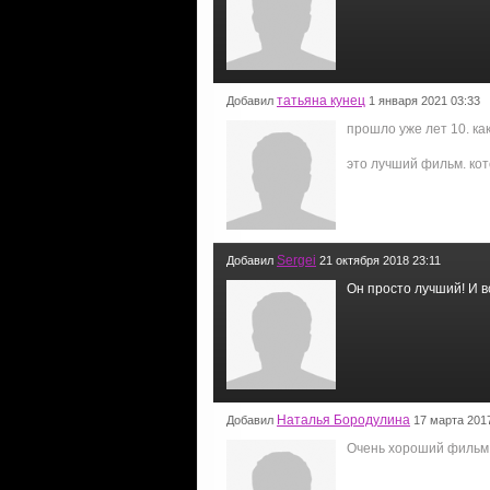
татьяна кунец
Добавил
1 января 2021 03:33
прошло уже лет 10. как
это лучший фильм. ко
Sergei
Добавил
21 октября 2018 23:11
Он просто лучший! И всё:
Наталья Бородулина
Добавил
17 марта 2017
Очень хороший фильм.