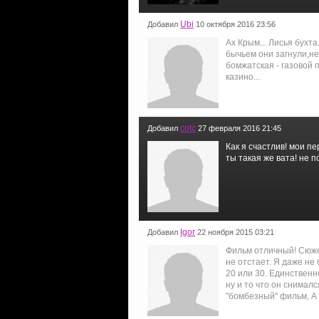
Ubi
Добавил
10 октября 2016 23:56
Ах Крым... Лисья бухта
бычьем они загнули,не
бомжатская - газовой 
казино...
cotc
Добавил
27 февраля 2016 21:45
Как я счастлив! мои пе
ты такая же вата! не 
Igor
Добавил
22 ноября 2015 03:21
Фильм отличный! Сюжет
не отстает. Я даже не 
20 или 30. Единственно
ну и то что он снималс
"бомбезный" фильм, А В