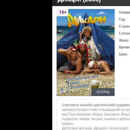
Назва
Год:
Стран
Слоган
Жанр:
Время
Цикл:
DVDRip
Смотрите онлайн эротический худож
кинематографистами и вышедший на широ
как Гоша Куценко, Марат Башаров, Влад
подколов, любви, встреч, пьянок и дебош
важны.
Действие фильма «Дикари» происходит н