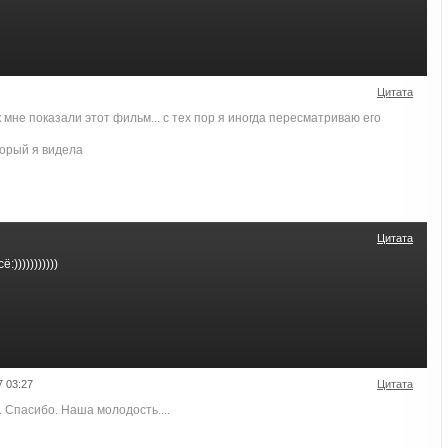
Цитата
 мне показали этот фильм... с тех пор я иногда пересматриваю его
торый я видела
Цитата
)))))))))))
 03:27
Цитата
 Спасибо. Наша молодость....