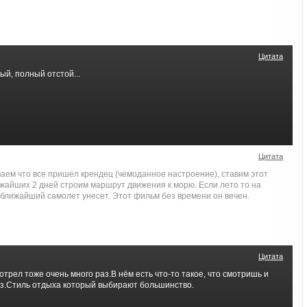
Цитата
й, полный отстой...
Цитата
маем что все пришел крендец (чемоданное настроение), ставим этот
ижайших 2 дней строим маршрут движения к морю. Если лето то на
 ближайший самолет унесет. Этот фильм без времени он вечен.
Цитата
рел тоже очень много раз.В нём есть что-то такое, что смотришь и
аз.Стиль отдыха который выбирают большинство.