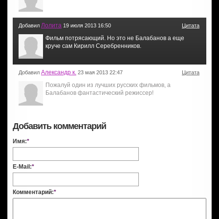
Лолита
Добавил
19 июля 2013 16:50
Цитата
Фильм потрясающий. Но это не Балабанов а еще
круче сам Кирилл Серебренников.
Александр к.
Добавил
23 мая 2013 22:47
Цитата
Пожалуй один из лучших русских фильмов, а
Балабанов фантастический режиссер!
Добавить комментарий
Имя:
*
E-Mail:
*
Комментарий:
*