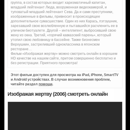
группа, в состав которых входит харизматичный капитан,
младший лейтенант Люда, вооруженная видеокамерой, и
туповатый младший лейтенант Сева. Да и сами преступники,
изображенные в фильмы, привносит в происходящее
дополнительное сумасшествие. Один из них Карась, пэтэушник,
зарезавший свою возлюбленную и пытавшийся расчленить ее в
уличном биотуалете. Другой – интеллигент, выбросивший свою
жену из окна. Третий, «горячий кавказский парень», который
утопил свою любовницу в бассейне. Также бизнесмен
Верхушкин, застреливший одноклассника в японском
ресторане…
Фильм «Изображая жертву» можно смотреть онлайн в хорошем
HD качестве на нашем сайте, притом совершенно бесплатно и
без регистрации. Приятного просмотра!
Этот фильм доступен для просмотра на iPad, iPhone, SmartTV
и Android устройствах. В случае возникновения проблем,
читайте раздел
помощи
.
Изображая жертву (2006) смотреть онлайн