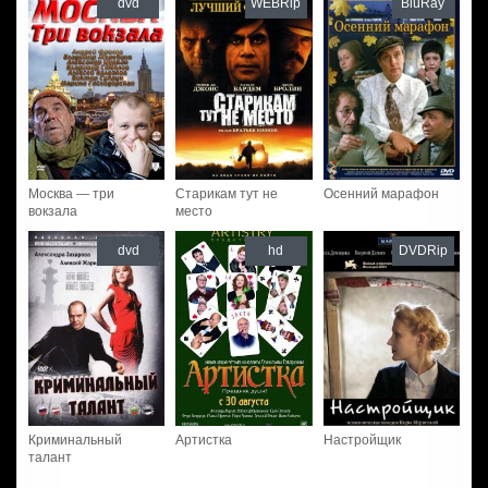
dvd
WEBRip
BluRay
Москва — три
Старикам тут не
Осенний марафон
вокзала
место
dvd
hd
DVDRip
Криминальный
Артистка
Настройщик
талант