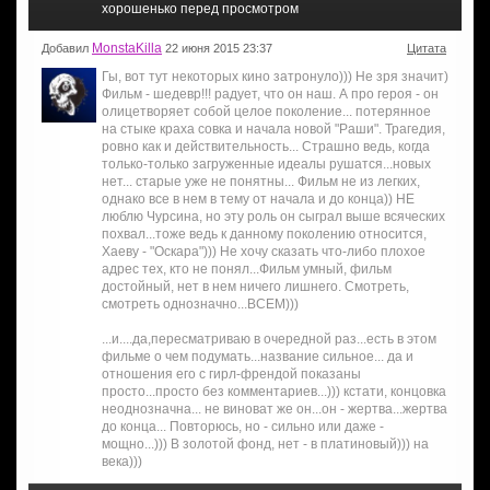
хорошенько перед просмотром
MonstaKilla
Добавил
22 июня 2015 23:37
Цитата
Гы, вот тут некоторых кино затронуло))) Не зря значит)
Фильм - шедевр!!! радует, что он наш. А про героя - он
олицетворяет собой целое поколение... потерянное
на стыке краха совка и начала новой "Раши". Трагедия,
ровно как и действительность... Страшно ведь, когда
только-только загруженные идеалы рушатся...новых
нет... старые уже не понятны... Фильм не из легких,
однако все в нем в тему от начала и до конца)) НЕ
люблю Чурсина, но эту роль он сыграл выше всяческих
похвал...тоже ведь к данному поколению относится,
Хаеву - "Оскара"))) Не хочу сказать что-либо плохое
адрес тех, кто не понял...Фильм умный, фильм
достойный, нет в нем ничего лишнего. Смотреть,
смотреть однозначно...ВСЕМ)))
...и....да,пересматриваю в очередной раз...есть в этом
фильме о чем подумать...название сильное... да и
отношения его с гирл-френдой показаны
просто...просто без комментариев...))) кстати, концовка
неоднозначна... не виноват же он...он - жертва...жертва
до конца... Повторюсь, но - сильно или даже -
мощно...))) В золотой фонд, нет - в платиновый))) на
века)))