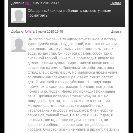
епт
Добавил
9 июня 2015 20:47
Цитата
Обалденный фильм и обалдеть как советую всем
посмотреть!
Ольга
Добавил
5 июня 2015 18:48
Цитата
Выросло поколение ленивое, эгоистичное, а потому
тупое (учеба ведь - труд великий) и жестокое. Фильм
про одного такого ублюдка, у него комплекс - страх
воды, из детства. Он носится с самим собой, как с
писанной торбой. Ничего не производит, ничего не
делает своими руками. Умрет- ничего после него не
останется на земле. Типичный потребитель-эгоист.
Страдалец с комплексом. Но миллионы людей живут
со своими комплексами и работают, любят, растят
детей, матерей своих не убивают... Не ждут когда
поймут их, а сами сострадают ближним, пытаются
понять мир, людей. Через это приходит понимание
себя. Причина появления таких "кому за 30", но
живущих по-детски, в неправильном воспитании.
Мамочки растят зализанных и залюбленных,
избалованных пидоров, не мужиков. Физически не
работают, головой тоже. Не то что к 30-ти годам, к
пенсии такие гадёныши ни дом не построят, ни
здорового ребёнка не воспитают, ни деревца не
посадят. Они свои жизни не живут, а играются в жизнь.