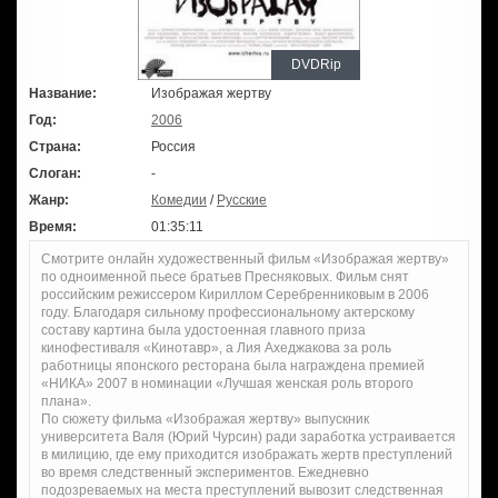
DVDRip
Название:
Изображая жертву
Год:
2006
Страна:
Россия
Слоган:
-
Жанр:
Комедии
/
Русские
Время:
01:35:11
Смотрите онлайн художественный фильм «Изображая жертву»
по одноименной пьесе братьев Пресняковых. Фильм снят
российским режиссером Кириллом Серебренниковым в 2006
году. Благодаря сильному профессиональному актерскому
составу картина была удостоенная главного приза
кинофестиваля «Кинотавр», а Лия Ахеджакова за роль
работницы японского ресторана была награждена премией
«НИКА» 2007 в номинации «Лучшая женская роль второго
плана».
По сюжету фильма «Изображая жертву» выпускник
университета Валя (Юрий Чурсин) ради заработка устраивается
в милицию, где ему приходится изображать жертв преступлений
во время следственный экспериментов. Ежедневно
подозреваемых на места преступлений вывозит следственная