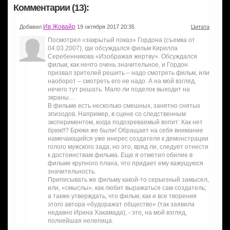
Комментарии (13):
Ив Жовайр
Добавил
19 октября 2017 20:35
Цитата
Посмотрел «закрытый показ» Гордона (съемка от
04.03.2007), где обсуждался фильм Кирилла
Серебенникова «Изображая жертву». Обсуждался
фильм, как нечто очень значительное, и Гордон
призвал зрителей решить – надо смотреть фильм, или
наоборот – смотреть его не надо. А на мой взгляд,
нечего тут решать. Мало ли поделок выходит на
экраны…
В фильме есть несколько смешных, занятно снятых
эпизодов. Например, в сцене со следственным
экспериментом, когда подозреваемый вопит: Как нет
брюк!!? Брюки же были! Обращает на себя внимание
намечающийся уже инерес создателя к демонстрации
голого мужского зада; но это, вряд ли, следует отнести
к достоинствам фильма. Еще я отметил обилие в
фильме крупного плана, что придает ему кажущуюся
значительность.
Приписывать же фильму какой-то серьезный замысел,
или, «смыслы», как любит выражаться сам создатель;
а также утверждать, что фильм, как и все творения
этого автора «будоражат общество» (так заявила
недавно Ирина Хакамада), - это, на мой взгляд,
полнейшая нелепица.