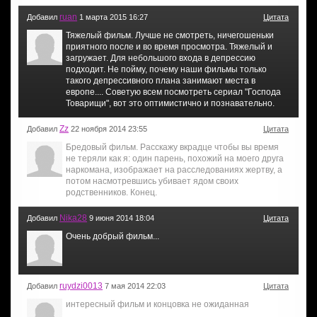
ruan
Добавил
1 марта 2015 16:27
Цитата
Тяжелый фильм. Лучше не смотреть, ничегошеньки
приятного после и во время просмотра. Тяжелый и
загружает. Для небольшого входа в депрессию
подходит. Не пойму, почему наши фильмы только
такого депрессивного плана занимают места в
европе.... Советую всем посмотреть сериал "Господа
Товарищи", вот это оптимистично и познавательно.
Zz
Добавил
22 ноября 2014 23:55
Цитата
Бредовый фильм. Расскажу вкрадце чтобы вы время
не теряли как я: один парень, похожий на моего друга
наркомана, изображает на расследованиях жертву, а
потом насмотревшись убивает ядом своих
родственников. Конец.
Nika28
Добавил
9 июня 2014 18:04
Цитата
Очень добрый фильм...
ruydzi0013
Добавил
7 мая 2014 22:03
Цитата
интересный фильм и концовка не ожиданная