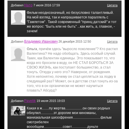
Нато
Добавил
7 июля 2016 17:59
Цитата
Фильм неоднозначный, но безусловно талантливый.
На мой взгляд, так и напрашивается параллель с
"Гамлетом" . Такой современный "принц датский" и тот
же вопрос: "Быть или не быть" ...как жить, а, главное, -
зачем!
Владимир Иванович
Добавил
26 декабря 2015 12:50
Цитата
Ольга
, причём здесь "выросло поколение"? Кто растил
Валентина? Не надо обобщать. Здесь особый случай.
Таких, как Валентин единицы. Это показывает то, что
когда его бросили в воду, он НЕ СТАЛ БОРОТЬСЯ ЗА
СВОЮ ЖИЗНЬ, как поступает большинство, а стал
тонуть. Откуда у него это? Наверное, от рождения.
Хотя непонятно, почему он стал цепляться за лодку в
следующий раз? Может, он в детстве стал тонуть из-за
того, что в он органически не может научиться
плавать? Абсурд?
Pavelik
Добавил
19 июля 2015 19:03
Цитата
Какая в ж........пу жертва....................он своих родных
обнулил...............эт дорогие мои киноманы,
маниакальная шизофрения................................фильм
смотрибелен
воообщем......................совет..................дуньте