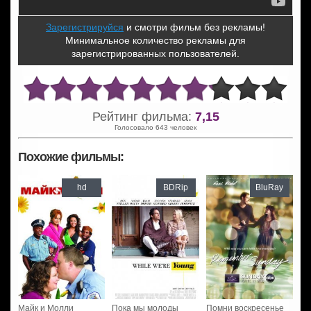
Зарегистрируйся
и смотри фильм без рекламы!
Минимальное количество рекламы для
зарегистрированных пользователей.
Рейтинг фильма:
7,15
Голосовало 643 человек
Похожие фильмы:
hd
BDRip
BluRay
Майк и Молли
Пока мы молоды
Помни воскресенье