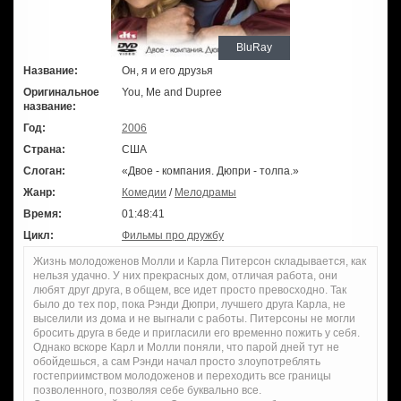
BluRay
Название:
Он, я и его друзья
Оригинальное
You, Me and Dupree
название:
Год:
2006
Страна:
США
Слоган:
«Двое - компания. Дюпри - толпа.»
Жанр:
Комедии
/
Мелодрамы
Время:
01:48:41
Цикл:
Фильмы про дружбу
Жизнь молодоженов Молли и Карла Питерсон складывается, как
нельзя удачно. У них прекрасных дом, отличая работа, они
любят друг друга, в общем, все идет просто превосходно. Так
было до тех пор, пока Рэнди Дюпри, лучшего друга Карла, не
выселили из дома и не выгнали с работы. Питерсоны не могли
бросить друга в беде и пригласили его временно пожить у себя.
Однако вскоре Карл и Молли поняли, что парой дней тут не
обойдешься, а сам Рэнди начал просто злоупотреблять
гостеприимством молодоженов и переходить все границы
позволенного, позволяя себе буквально все.