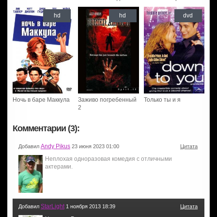
hd
hd
dvd
Ночь в баре Маккула
Заживо погребенный
Только ты и я
2
Комментарии (3):
Andy Pikus
Добавил
23 июня 2023 01:00
Цитата
Неплохая одноразовая комедия с отличными
актерами.
StarLight
Добавил
1 ноября 2013 18:39
Цитата