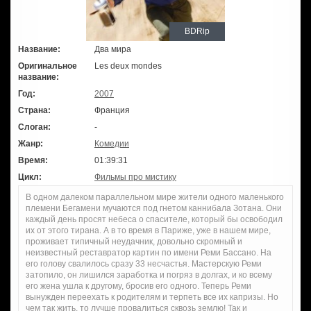
BDRip
Название:
Два мира
Оригинальное
Les deux mondes
название:
Год:
2007
Страна:
Франция
Слоган:
-
Жанр:
Комедии
Время:
01:39:31
Цикл:
Фильмы про мистику
В одном далеком параллельном мире жители одного маленького
племени Бегамени мучаются под гнетом каннибала Зотана. Они
каждый день просят небеса о спасителе, который бы освободил
их от этого тирана. А в то время в Париже, уже в нашем мире,
проживает типичный неудачник, довольно скромный и
неизвестный реставратор картин по имени Реми Бассано. На
его голову свалилось сразу 33 несчастья. Мастерскую Реми
затопило, он лишился заработка и погряз в долгах, и ко всему
его жена ушла к другому, бросив его одного. Теперь Реми
вынужден переехать к родителям и терпеть все их капризы. Но
чем так жить, то лучше провалиться сквозь землю! Так и