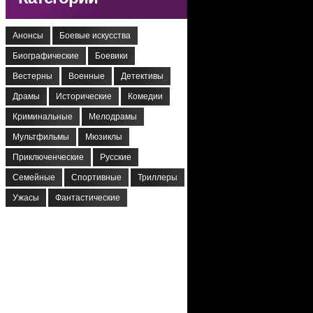
Анонсы
Боевые искусства
Биографические
Боевики
Вестерны
Военные
Детективы
Драмы
Исторические
Комедии
Криминальные
Мелодрамы
Мультфильмы
Мюзиклы
Приключенческие
Русские
Семейные
Спортивные
Триллеры
Ужасы
Фантастические