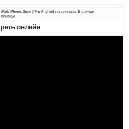
Pad, iPhone, SmartTV и Android устройствах. В случае
л
помощи
.
отреть онлайн