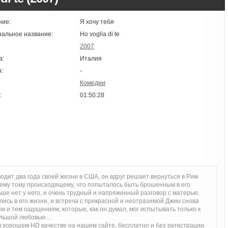
ние:
Я хочу тебя
нальное название:
Ho voglia di te
2007
а:
Италия
:
-
Комедии
:
01:50:28
водит два года своей жизни в США, он вдруг решает вернуться в Рим
всему тому происходящему, что попыталось быть брошенным в его
льше нет у него, и очень трудный и напряженный разговор с матерью.
ись в его жизни, и встреча с прекрасной и неотразимой Джин снова
 и тем ощущениям, которые, как он думал, мог испытывать только к
большой любовью…
 хорошем HD качестве на нашем сайте, бесплатно и без регистрации.