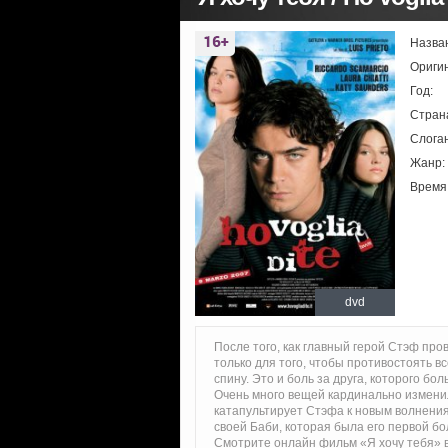
Назва
Ориги
Год:
Стран
Слоган
Жанр:
Время
dvd
После того, как главный герой Стэф про
только для того, чтобы противостоять 
спину. Это и боль за друга, которого бо
Очень много вещей кардинально изменил
катапультирует Стэфа к новым волнениям
своей Баби, которая была его первой 
Смотрите онлайн фильм «Я хочу тебя» в