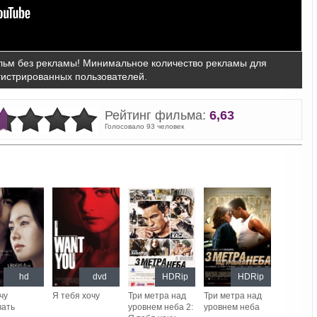
ьм без рекламы! Минимальное количество рекламы для
гистрированных пользователей.
Рейтинг фильма:
6,63
Голосовало 93 человек
hd
dvd
HDRip
HDRip
чу
Я тебя хочу
Три метра над
Три метра над
вать
уровнем неба 2:
уровнем неба