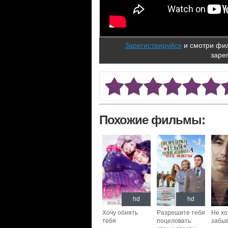
Зарегистрируйся
и смотри фил
заре
Похожие фильмы:
hd
hd
Хочу обнять
Разрешите тебя
Не хо
тебя
поцеловать:
забы