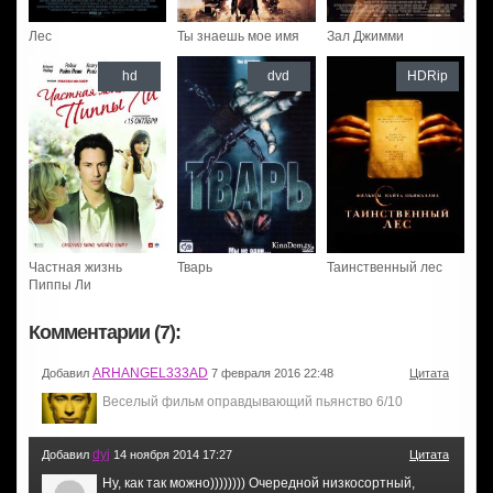
Лес
Ты знаешь мое имя
Зал Джимми
hd
dvd
HDRip
Частная жизнь
Тварь
Таинственный лес
Пиппы Ли
Комментарии (7):
ARHANGEL333AD
Добавил
7 февраля 2016 22:48
Цитата
Веселый фильм оправдывающий пьянство 6/10
dyj
Добавил
14 ноября 2014 17:27
Цитата
Ну, как так можно)))))))) Очередной низкосортный,