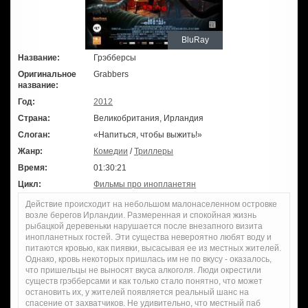
BluRay
Название:
Грэбберсы
Оригинальное
Grabbers
название:
Год:
2012
Страна:
Великобритания, Ирландия
Слоган:
«Напиться, чтобы выжить!»
Жанр:
Комедии
/
Триллеры
Время:
01:30:21
Цикл:
Фильмы про инопланетян
Действие происходит на небольшом малонаселенном островке
возле берегов Ирландии. Размеренная и спокойная жизнь
рыбацкой деревеньки нарушается после внезапного визита
инопланетных гостей. Эти существа невероятно любят воду и
питаются кровью, как пиявки, высасывая ее из местных жителей.
Однако, кровь некоторых пришлась им не по вкусу - оказалось,
что пришельцы не выносят вкуса алкоголя. Люди окрестили
существ грэбберсами и как только стало понятно, что может
остановить их, у жителей появляется реальный шанс на
спасение от захватчиков. Не удивительно, что местный паб