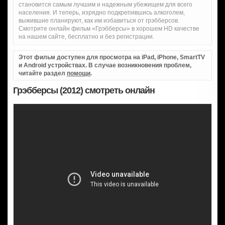
становится самым лучшим и надежным убежищем для всего
населения. И теперь, изрядно подкрепившись алкоголем,
выжившие планируют, как им избавиться от грэбберсов.
Смотрите онлайн фильм «Грэбберсы» в хорошем HD качестве
на нашем сайте, бесплатно и без регистрации.
Этот фильм доступен для просмотра на iPad, iPhone, SmartTV
и Android устройствах. В случае возникновения проблем,
читайте раздел
помощи
.
Грэбберсы (2012) смотреть онлайн