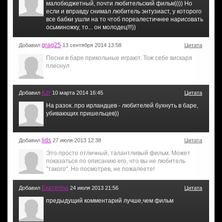
малобюджетный, почти любительский фильм)))) Но
если и вправду снимал любитель энтузиаст, у которого
все бабки ушли на то чтоб пореалестичнее нарисовать
осьминожку, то... он молодец!!!))
grag25
Добавил
13 сентября 2014 13:58
Цитата
Песни в баре прикольные играют. Тож себе вискаря
плеснул
Kzr
Добавил
10 марта 2014 16:45
Цитата
На разок..про ирландцев - любителей бухнуть в баре,
убивающих пришельцев))
lids
Добавил
27 июля 2013 12:38
Цитата
Это просто отличный, талантливый фильм. Может
показаться по описанию его, что вы не любитель
"такого". Но посмотрев, не пожалеете!
Екатеrina
Добавил
24 июля 2013 21:56
Цитата
предыдущий комментарий лучше,чем фильм