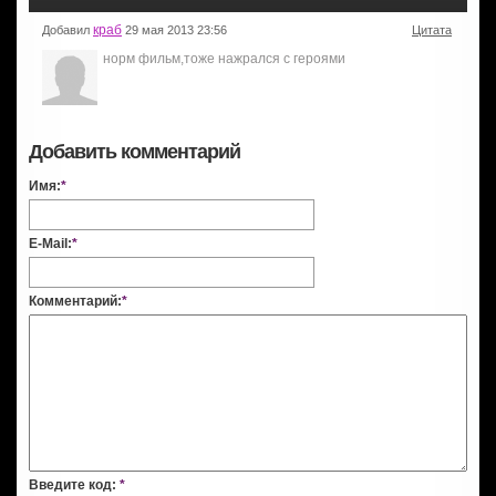
краб
Добавил
29 мая 2013 23:56
Цитата
норм фильм,тоже нажрался с героями
Добавить комментарий
Имя:
*
E-Mail:
*
Комментарий:
*
Введите код:
*