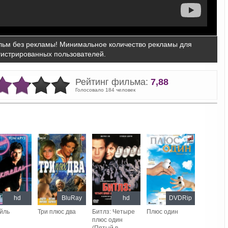
ьм без рекламы! Минимальное количество рекламы для
гистрированных пользователей.
Рейтинг фильма:
7,88
Голосовало 184 человек
hd
BluRay
hd
DVDRip
йль
Три плюс два
Битлз: Четыре
Плюс один
плюс один
(Пятый в