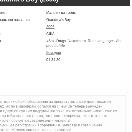
ние:
Мальчик на троих
нальное название:
Grandma's Boy
2006
а:
США
:
«Sex. Drugs. Nakedness. Rude language... And
proud of it!»
Комедии
:
01:34:30
тил все их общие сбережения на проституток, а конкурент похитил
с, ас по видеоиграм, остался ни с чем! Он теперь вынужден
 к двум ее лучшим подругам, которые, как потом выяснилось, еще ох
наты-геймеры плюс травка, плюс секс-вечеринки, плюс отвязные
итоге получается сверхвеселый коктейль!
оих» без регистрации в хорошем HD качестве и совершенно
ртале. Желаем вам приятного просмотра!