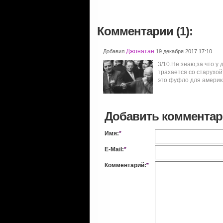
Комментарии (1):
Джонатан
Добавил
19 декабря 2017 17:10
3/10.Не знаю,за что у
трахается со старухой
это фуфло для америк
Добавить коммента
Имя:
*
E-Mail:
*
Комментарий:
*