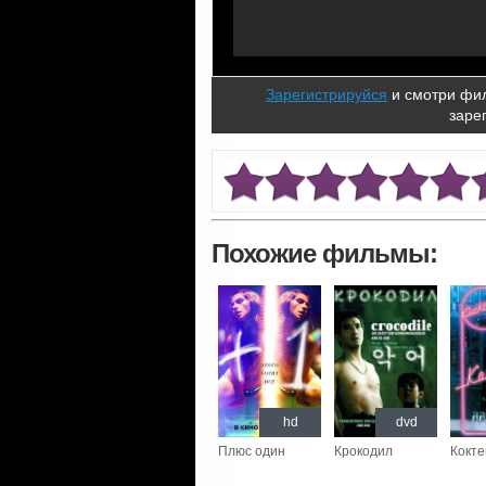
Зарегистрируйся
и смотри фил
заре
Похожие фильмы:
hd
dvd
Плюс один
Крокодил
Кокте