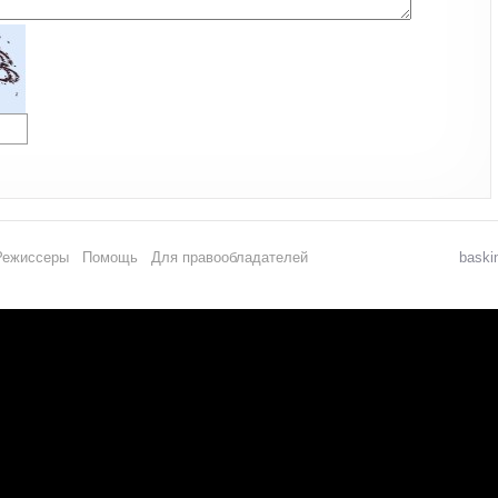
Режиссеры
Помощь
Для правообладателей
baski