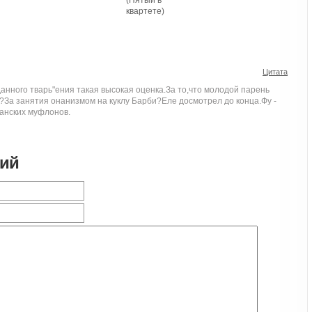
квартете)
Цитата
 данного тварь"ения такая высокая оценка.За то,что молодой парень
?За занятия онанизмом на куклу Барби?Еле досмотрел до конца.Фу -
анских муфлонов.
рий