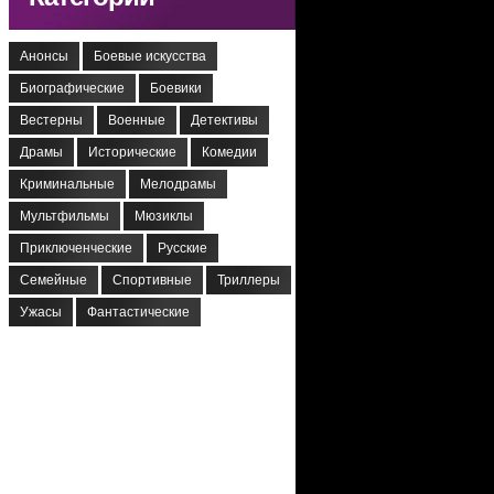
Анонсы
Боевые искусства
Биографические
Боевики
Вестерны
Военные
Детективы
Драмы
Исторические
Комедии
Криминальные
Мелодрамы
Мультфильмы
Мюзиклы
Приключенческие
Русские
Семейные
Спортивные
Триллеры
Ужасы
Фантастические