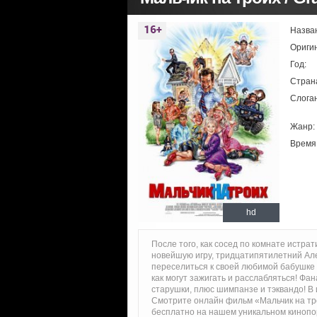
Назва
Ориги
Год:
Стран
Слоган
Жанр:
Время
hd
После того, как сосед по комнате истра
новейшую игру, тридцатипятилетний Алек
переселиться к своей любимой бабушке и
как могут зажигать и расслабляться! Фа
старушки, плюс шимпанзе и тэквандо! В 
Смотрите онлайн фильм «Мальчик на тр
бесплатно на нашем уникальном кинопо