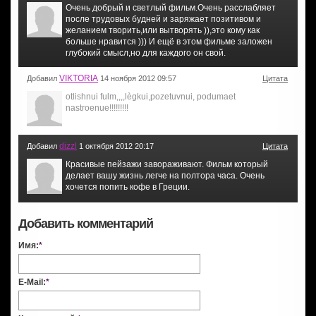
Очень добрый и светлый фильм.Очень расслабляет
после трудовых будней и заряжает позитивом и
желанием творить,или вытворять )),это кому как
больше нравится ))) И ещё в этом фильме заложен
глубокий смысл,но для каждого он свой.
VIKTORIA
Добавил
14 ноября 2012 09:57
Цитата
otlishnui fulm,,,,lègkui,pozetuvnui, podumaet
nastroenue!!!!!!!!!
dizzl
Добавил
1 октября 2012 20:17
Цитата
Красивые пейзажи завораживают. Фильм который
делает вашу жизнь легче на полтора часа. Очень
хочется попить кофе в Греции.
Добавить комментарий
Имя:
*
E-Mail:
*