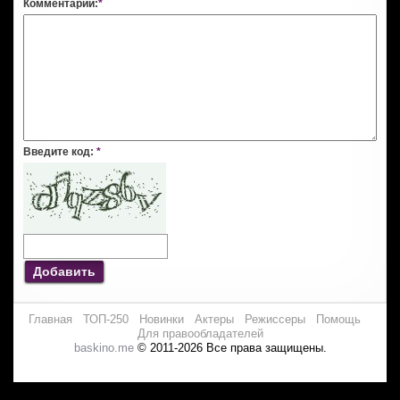
Комментарий:
*
Введите код:
*
Добавить
Главная
ТОП-250
Новинки
Актеры
Режиссеры
Помощь
Для правообладателей
baskino.me
© 2011-2026 Все права защищены.