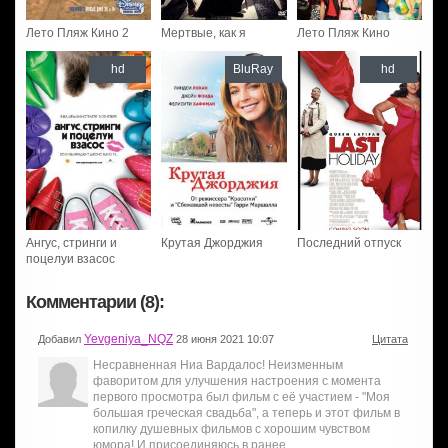
Лето Пляж Кино 2
Мертвые, как я
Лето Пляж Кино
hd
BluRay
hd
Ангус, стринги и
Крутая Джорджия
Последний отпуск
поцелуи взасос
Комментарии (8):
Yevgeniya_NQZ
Добавил
28 июня 2021 10:07
Цитата
Несравненная Ниа Вардалос! Неизменным
фаворитом для улучшения настроения с момента
первого просмотра был фильм с её участием - "Моя
большая греческая свадьба", а теперь и этот фильм в
копилку душевных фильмов с хорошим чувством
юмора! И присоединяюсь в ранее