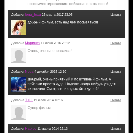
прокомментировавшим, пейзажи великолепны!
lena_toxa
Добавил
26 марта 2017 23:05
Цитата
добрый фильм, есть над чем посмеяться!
Маринка
Добавил
17 июня 2016 23:12
Цитата
Очень, очень понравился!
Notia
Добавил
4 декабря 2015 12:10
Цитата
Добрый, очень приятный и позитивный фильм. А
пейзажи просто чудо. Надеюсь когда-нибудь увидеть
их воочию. Смотрите и отдыхайте душой!
JuliL
Добавил
19 июля 2014 10:16
Цитата
Супер фильм.
Habibti
Добавил
11 марта 2014 22:13
Цитата