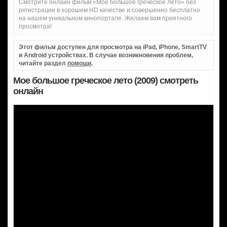
Смотрите онлайн фильм «Мое большое греческое лето» без
регистрации в хорошем HD качестве и совершенно бесплатно
на нашем уникальном кинопортале. Желаем вам приятного
просмотра!
Этот фильм доступен для просмотра на iPad, iPhone, SmartTV
и Android устройствах. В случае возникновения проблем,
читайте раздел
помощи
.
Мое большое греческое лето (2009) смотреть
онлайн