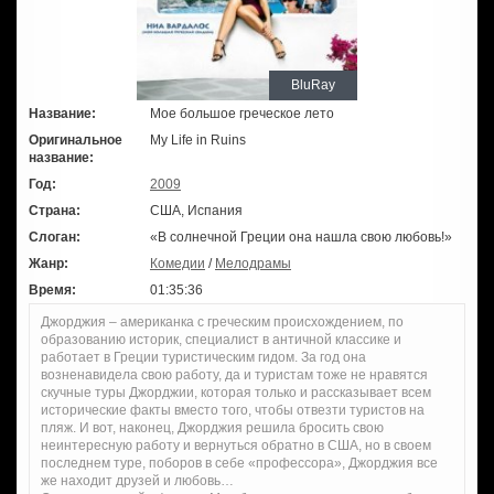
BluRay
Название:
Мое большое греческое лето
Оригинальное
My Life in Ruins
название:
Год:
2009
Страна:
США, Испания
Слоган:
«В солнечной Греции она нашла свою любовь!»
Жанр:
Комедии
/
Мелодрамы
Время:
01:35:36
Джорджия – американка с греческим происхождением, по
образованию историк, специалист в античной классике и
работает в Греции туристическим гидом. За год она
возненавидела свою работу, да и туристам тоже не нравятся
скучные туры Джорджии, которая только и рассказывает всем
исторические факты вместо того, чтобы отвезти туристов на
пляж. И вот, наконец, Джорджия решила бросить свою
неинтересную работу и вернуться обратно в США, но в своем
последнем туре, поборов в себе «профессора», Джорджия все
же находит друзей и любовь…