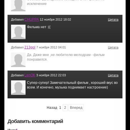
исключение
CHUPPA
Добавил
12 ноября 2012 18:02
Цитата
Фильма нет :((
213gol
Добавил
7 ноября 2012 04:01
Цитата
Да. Даже мне ,не любителю мелодрам - фильм
понравился.
LenOK
Добавил
3 ноября 2012 22:03
Цитата
Супер-супер! Замечательный фильм , хороший вкус во
всем. И конечно, музыка поднимает настроение)
Назад
1
2
Вперед
Добавить комментарий