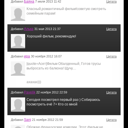
Баяна
Добавил
7 июля 2013 11:42
Цитата
Класный,романтичный фильм!советую смотреть
семейным парам!
Алька
Добавил
31 мая 2013 21:37
Цитата
Хороший фильм, рекомендую!
ира
Добавил
30 ноября 2012 16:07
Цитата
[quote=Асет]Фильм Обалденный, Готов трусы
выбросать из балкона! Щучу....
ахахах)))
Pavelik
Добавил
22 ноября 2012 22:59
Цитата
Сегодня посмотрел первый раз ) Собираюсь
посмотреть ечё 7+ Кто со мной
Sanj
Добавил
21 ноября 2012 21:59
Цитата
Обожаю французские комедии. Этот фильм не