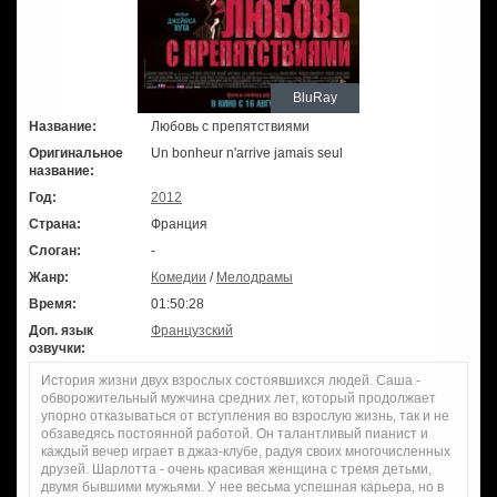
BluRay
Название:
Любовь с препятствиями
Оригинальное
Un bonheur n'arrive jamais seul
название:
Год:
2012
Страна:
Франция
Слоган:
-
Жанр:
Комедии
/
Мелодрамы
Время:
01:50:28
Доп. язык
Французский
озвучки:
История жизни двух взрослых состоявшихся людей. Саша -
обворожительный мужчина средних лет, который продолжает
упорно отказываться от вступления во взрослую жизнь, так и не
обзаведясь постоянной работой. Он талантливый пианист и
каждый вечер играет в джаз-клубе, радуя своих многочисленных
друзей. Шарлотта - очень красивая женщина с тремя детьми,
двумя бывшими мужьями. У нее весьма успешная карьера, но в