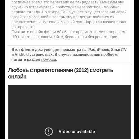
последнее время это перестало ее так радовать. Однажды они
случайно встречаются и происходит невероятное - любовь с
первого взгляда. Но вскоре Саша узнает о существовании детей
своей возлюбленной и теперь ему предстоит добиться их
расположения, а тут еще и бывший муж Шарлотты возник снова
на горизонте.
Смотрите онлайн фильм «Любовь с препятствиями» в хорошем
HD качестве на нашем сайте, бесплатно и без регистрации.
Этот фильм доступен для просмотра на iPad, iPhone, SmartTV
и Android устройствах. В случае возникновения проблем,
читайте раздел
помощи
.
Любовь с препятствиями (2012) смотреть
онлайн