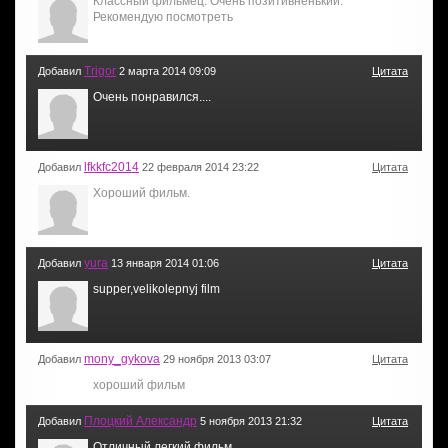
Классный фильмец. Очень позитивненький.
Рекомендую посмотреть
Trigor
Добавил
2 марта 2014 09:09
Цитата
Очень понравился....
lfkkfc2014
Добавил
22 февраля 2014 23:22
Цитата
Хороший фильм.
yura
Добавил
13 января 2014 01:06
Цитата
supper,velikolepnyj film
mony_gykova
Добавил
29 ноября 2013 03:07
Цитата
хороший фильм
Плоцкий Александр
Добавил
5 ноября 2013 21:32
Цитата
Отличный.легкий фильм