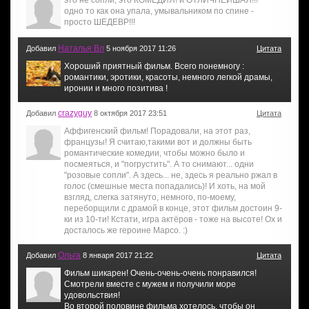
это не сопли, это КОМЕДИЯ! и ОТЛИЧНЕЙШАЯ!!!
одно то как она упала, умывальником по спине -
просто ШЕДЕВР!!!
Наталья Вл
Добавил
5 ноября 2017 11:26
Цитата
Хороший приятный фильм. Всего понемногу :
романтики, эротики, красоты, немного легкой драмы,
иронии и много позитива !
crazyguy
Добавил
8 октября 2017 23:51
Цитата
Аффигенский фильм! Порадовали, на этот раз,
французы! Я считаю,такими вот и должны быть
романтические комедии, чтобы можно было и
посмеяться, и "погрустить". А то снимают... одни
"розовые сопли". А здесь... не, здесь я реально ржал в
голос (смешные места попадались)! И хоть, на мой
взгляд, слегка затянуто, немного, по-моему,
переборщили с драмой в конце, этот фильм достоин 9-
ки из 10-ти! Кстати, игра актёров - тоже на высоте! Ох и
досталось же героине Марсо. :)
Ольга
Добавил
8 января 2017 21:22
Цитата
Фильм шикарен! Очень-очень-очень понравился!
Смотрели вместе с мужем и получили море
удовольствия!
Во второй половине фильма хотелось, чтобы он