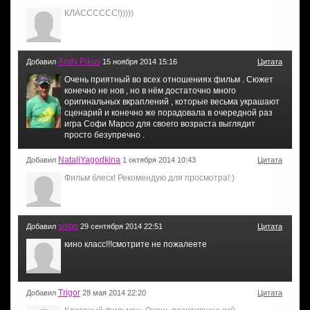
КЛАСССССС!)))))
Andy Pikus
Добавил
15 ноября 2014 15:16
Цитата
Очень приятный во всех отношениях фильм . Сюжет
конечно не нов , но в нём достаточно много
оригинальных вкраплений , которые весьма украшают
сценарий и конечно же порадовала в очередной раз
игра Софи Марсо для своего возраста выглядит
просто безупречно .
NataliYagodkina
Добавил
1 октября 2014 10:43
Цитата
Фильм блеск! Рекомендую для просмотра!:)
sisqo
Добавил
29 сентября 2014 22:51
Цитата
кино класс!!!смотрите не пожалеете
Trigor
Добавил
28 мая 2014 22:20
Цитата