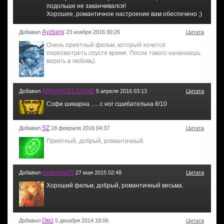
подольше не заканчивался!
Хорошее, романтичное настроение вам обеспечено ;)
Ayzberg
Добавил
23 ноября 2016 00:26
Цитата
Очень приятный фильм, который хочется
пересмотреть спустя время. После такого начинаешь
верить в любовь)
ARHANGEL333AD
Добавил
5 апреля 2016 03:13
Цитата
Софи шикарна ..... с ног сшибательна 8/10
SZ
Добавил
18 февраля 2016 04:37
Цитата
Приятный, добрый, романтичный
nastenka33
Добавил
27 мая 2015 02:48
Цитата
Хороший фильм, добрый, романтичный весьма.
Оксі
Добавил
5 декабря 2014 18:06
Цитата