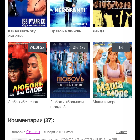
Как назвать эту
Право на любовь
Денди
любовь?
WEBRip
BluRay
hd
Любовь без слов
Любовь в большом
Маша и море
городе 3
Комментарии (37):
Се_лен
Добавил
1 января 2018 08:59
Цитата