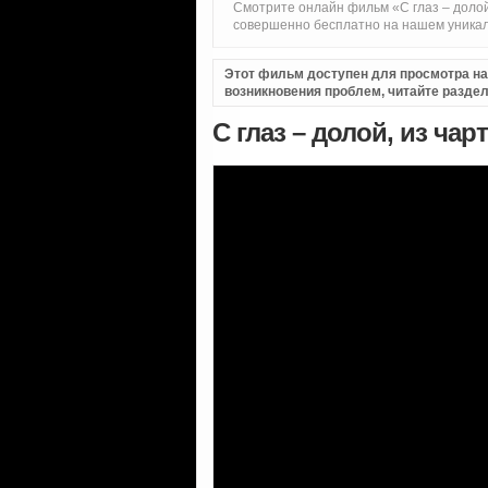
Смотрите онлайн фильм «С глаз – долой,
совершенно бесплатно на нашем уникал
Этот фильм доступен для просмотра на i
возникновения проблем, читайте разде
С глаз – долой, из чар