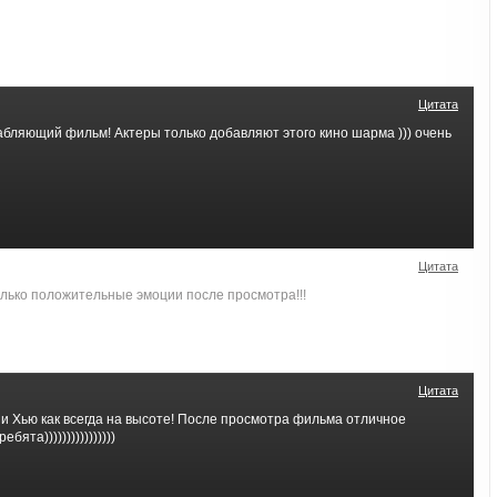
Цитата
бляющий фильм! Актеры только добавляют этого кино шарма ))) очень
Цитата
лько положительные эмоции после просмотра!!!
Цитата
и Хью как всегда на высоте! После просмотра фильма отличное
бята))))))))))))))))