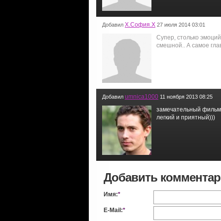
Х.София.Х
Добавил
27 июля 2014 03:01
Супер, столько эмоци
смешной.. А самое глав
umnica1000
Добавил
11 ноября 2013 08:25
замечательный фильм
легкий и приятный)))
Добавить коммента
Имя:
*
E-Mail:
*