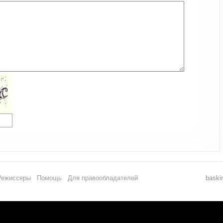
Режиссеры
Помощь
Для правообладателей
baski