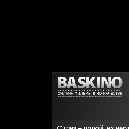
С глаз – долой, из чарт