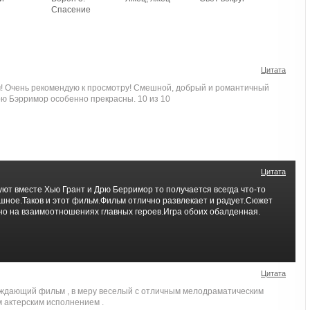
Спасение
Цитата
 Очень рекомендую к просмотру! Смешной, добрый и романтичный
рю Бэрримор особенно прекрасны. 10 из 10
Цитата
уют вместе Хью Грант и Дрю Берримор то получается всегда что-то
ешное.Таков и этот фильм.Фильм отлично развлекает и радует.Сюжет
но на взаимоотношениях главных героев.Игра обоих обалденная.
Цитата
ждающий фильм , в меру веселый с отличным мелодраматическим
 актерским исполнением .