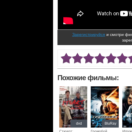
Зарегистрируйся
и смотри фил
заре
Похожие фильмы:
dvd
BluRay
Стюарт:
Громобой
Игрок