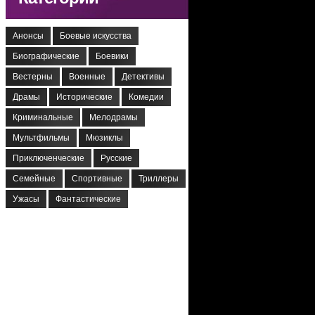
Анонсы
Боевые искусства
Биографические
Боевики
Вестерны
Военные
Детективы
Драмы
Исторические
Комедии
Криминальные
Мелодрамы
Мультфильмы
Мюзиклы
Приключенческие
Русские
Семейные
Спортивные
Триллеры
Ужасы
Фантастические