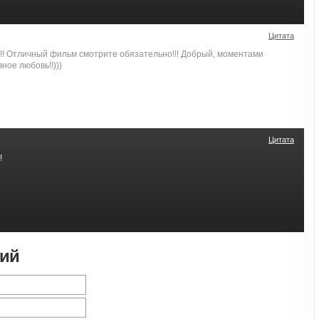
Цитата
й!! Отличный фильм смотрите обязательно!!! Добрый, моментами
ное любовь!!)))
Цитата
!
рий