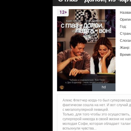
Назва
Ориги
Год:
Стран
Слоган
Жанр:
Время
hd
Алекс Флетчер когда-то был суперзвездо
фактически сошла на нет. И вот случай
с мегапопулярной певицей.
Только, для того чтобы это осуществить,
супергерой никогда в своей жизни не нап
молодая Софи, которая обладает талант
вспыхнули чувства...