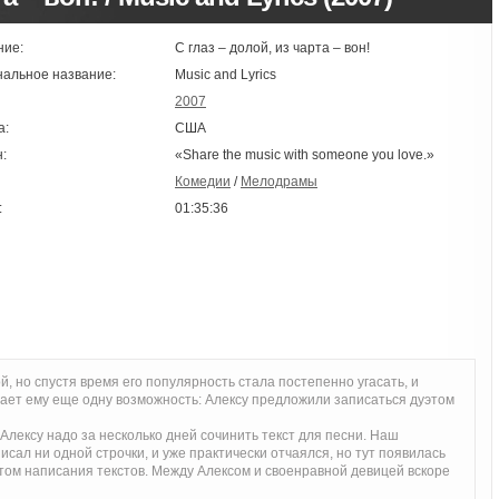
ние:
С глаз – долой, из чарта – вон!
нальное название:
Music and Lyrics
2007
а:
США
:
«Share the music with someone you love.»
Комедии
/
Мелодрамы
:
01:35:36
й, но спустя время его популярность стала постепенно угасать, и
 дает ему еще одну возможность: Алексу предложили записаться дуэтом
 Алексу надо за несколько дней сочинить текст для песни. Наш
исал ни одной строчки, и уже практически отчаялся, но тут появилась
ом написания текстов. Между Алексом и своенравной девицей вскоре