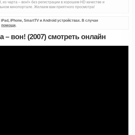
 из чарта – вон!» без регистрации в хорошем HD качестве и
ьном кинопортале. Желаем вам приятного просмотра!
Pad, iPhone, SmartTV и Android устройствах. В случае
л
помощи
.
та – вон! (2007) смотреть онлайн