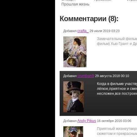
Прошлая жизнь
Комментарии (8):
crafta_
Добавил
29 июля 2019 03:23
Замечательный фильм!
фильм) Хью Грант и Д
crumban9
Добавил
29 августа 2018 00:10
Когда в фильме участв
лёгкое,приятное и см
несложен,все построе
Andy Pikus
Добавил
16 октября 2016 03:06
Приятный жизнеутвер
сюжетом и прекрасным