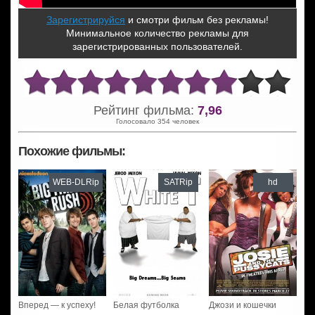
Зарегистрируйся
и смотри фильм без рекламы!
Минимальное количество рекламы для
зарегистрированных пользователей.
Рейтинг фильма:
7,96
Голосовало 354 человек
Похожие фильмы:
WEB-DLRip
SATRip
hd
Вперед — к успеху!
Белая футболка
Джози и кошечки