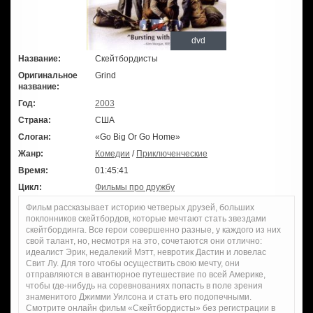
dvd
Название:
Скейтбордисты
Оригинальное
Grind
название:
Год:
2003
Страна:
США
Слоган:
«Go Big Or Go Home»
Жанр:
Комедии
/
Приключенческие
Время:
01:45:41
Цикл:
Фильмы про дружбу
Фильм рассказывает историю четверых друзей, больших
поклонников скейтбордов, которые мечтают стать звездами
скейтбординга. Все герои совершенно разные, у каждого из них
свой талант, но, несмотря на это, сочетаются они отлично:
идеалист Эрик, недалекий Мэтт, невротик Дастин и ловелас
Свит Лу. Для того чтобы осуществить свою мечту, они
отправляются в авантюрное путешествие по всей Америке,
чтобы где-нибудь на соревнованиях попасть в поле зрения
знаменитого Джимми Уилсона и стать его подопечными.
Смотрите онлайн фильм «Скейтбордисты» без регистрации в