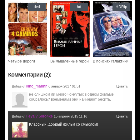
dvd
hd
HDRip
Четыре дороги
Вымышленные герои
В поисках галактики
Комментарии (2):
kino_mannn
Добавил
6 января 2017 01:51
Цитата
не слишком ли много чокнутых в одном фильме
собралось? временами они начинают бесить.
Feya v Soro4ke
Добавил
15 апреля 2015 11:16
Цитата
Классный, добрый фильм со смыслом!