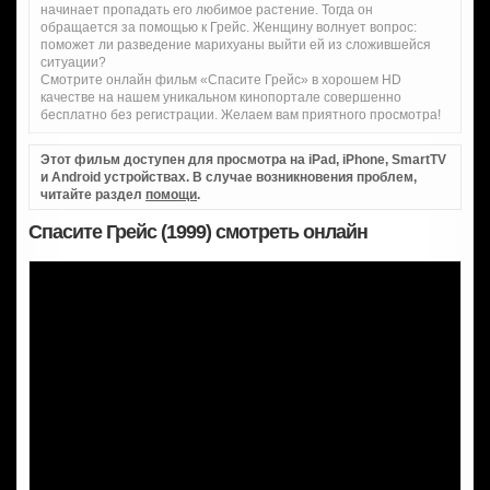
начинает пропадать его любимое растение. Тогда он
обращается за помощью к Грейс. Женщину волнует вопрос:
поможет ли разведение марихуаны выйти ей из сложившейся
ситуации?
Смотрите онлайн фильм «Спасите Грейс» в хорошем HD
качестве на нашем уникальном кинопортале совершенно
бесплатно без регистрации. Желаем вам приятного просмотра!
Этот фильм доступен для просмотра на iPad, iPhone, SmartTV
и Android устройствах. В случае возникновения проблем,
читайте раздел
помощи
.
Спасите Грейс (1999) смотреть онлайн