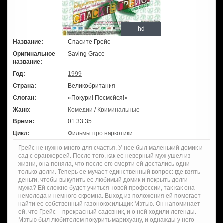
hd
Название:
Спасите Грейс
Оригинальное
Saving Grace
название:
Год:
1999
Страна:
Великобритания
Слоган:
«Покури! Посмейся!»
Жанр:
Комедии
/
Криминальные
Время:
01:33:35
Цикл:
Фильмы про наркотики
Грейс не нужно много для счастья. У нее был маленький домик и
сад с оранжереей. После того, как ее неверный муж ушел из
жизни, она поняла, что после его смерти ей достались одни
только долги. Теперь ее мучает единственный вопрос: где взять
деньги, чтобы выкупить ее любимый домик и покрыть долги
мужа? Ей сложно будет учиться новой профессии, так как она
немолода и немного скромна. Выход из положения ей помогает
найти ее собственный газонокосильщик Мэтью. Он напоминает
ей, что Грейс – прекрасный садовник, и о ней ходили легенды.
Мэтью был любителем покурить марихуану, и однажды у него