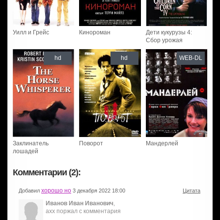
Уилл и Грейс
Кинороман
Дети кукурузы 4:
Сбор урожая
hd
hd
WEB-DL
Заклинатель
Поворот
Мандерлей
лошадей
Комментарии (2):
хорошо но
Добавил
3 декабря 2022 18:00
Цитата
Иванов Иван Иванович
,
ахх поржал с комментария