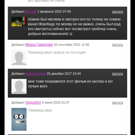
вот малчика не очень
КоцыК
Добавил
1 февраля 2022 07:09
Цитата
помню был мелким и смотрел его по телеку не помню
канал ФоксКидс по моему но не важно, очень был рад
его смотреть) сейчас вот посмотрел трейлер очень
добрые воспоминания) :р
Миша Гаврилюк
Добавил
26 сентября 2021 11:56
Цитата
Перевод ужас галаса не потходят
Ксюня-муня
Добавил
25 декабря 2017 15:44
Цитата
мне тоже понравился этот фильм но каспер и кэт
лучше всех
Voguetori
Добавил
6 июня 2016 01:57
Цитата
Перевод ужас