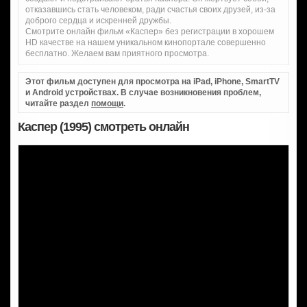
отказавшись стать человеком, ради счастья своих друзей, из-за
доброго сердца и искренней дружбы.
Смотрите онлайн фильм «Каспер» без регистрации в хорошем
HD качестве на нашем уникальном кинопортале совершенно
бесплатно. Желаем вам приятного просмотра.
Этот фильм доступен для просмотра на iPad, iPhone, SmartTV
и Android устройствах. В случае возникновения проблем,
читайте раздел
помощи
.
Каспер (1995) смотреть онлайн