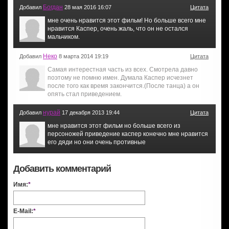
Богдан
Добавил
28 мая 2016 16:07
Цитата
мне очень нравится этот фильм! Но больше всего мне
нравится Каспер, очень жаль, что он не остался
мальчиком.
Неко
Добавил
8 марта 2014 19:19
Цитата
Самая интерестная часть из всех. Смотрела давно
поэтому не помню имен. Думала Каспер исчезнет
после того как время закончится.(После танца) а он
опять стал приведением.
нурай
Добавил
17 декабря 2013 19:44
Цитата
мне нравится этот фильм но больше всего из
персоножей приведение каспер конечно мне нравится
его дяди но они очень противные
Добавить комментарий
Имя:
*
E-Mail:
*