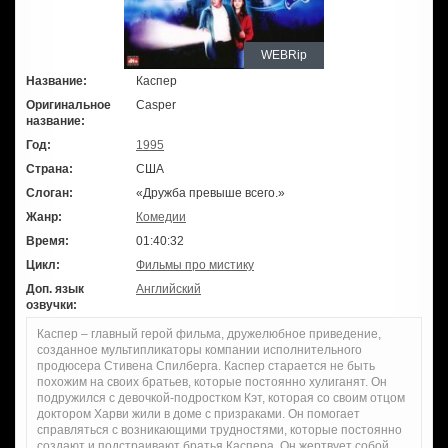
WEBRip
Название:
Каспер
Оригинальное
Casper
название:
Год:
1995
Страна:
США
Слоган:
«Дружба превыше всего.»
Жанр:
Комедии
Время:
01:40:32
Цикл:
Фильмы про мистику
Доп. язык
Английский
озвучки:
Каспер – главный герой фильма, дружелюбное приведение,
созданное мультипликаторы компании исполнительного
продюсера Стивена Спилберга. Каспер старается не быть
похожим на своих братьев, которые постоянно хулиганят. Он
подружился с девочкой-подростком Кэт, которая со своим отцом
доктором Харви жили в доме с призраками. Он помогает
справляться с возникающими трудностями, которые постоянно
создают и подстраивают братья Каспера. Он жертвует собой,