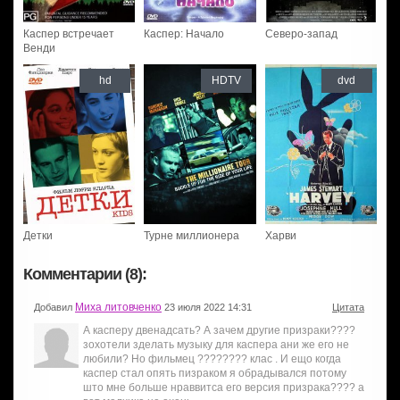
Каспер встречает
Каспер: Начало
Северо-запад
Венди
hd
HDTV
dvd
Детки
Турне миллионера
Харви
Комментарии (8):
Миха литовченко
Добавил
23 июля 2022 14:31
Цитата
А касперу двенадсать? А зачем другие призраки????
зохотели зделать музыку для каспера ани же его не
любили? Но фильмец ???????? клас . И ещо когда
каспер стал опять пизраком я обрадывался потому
што мне больше нраввитса его версия призрака???? а