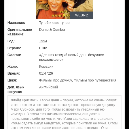
WEBRip
Название:
Тупой и еще тупее
Оригинальное
Dumb & Dumber
название:
Год:
1994
Страна:
США
Слоган:
«Для них каждый новый день безумнее
предыдущего»
Жанр:
Комедии
Время:
01:47:26
Цикл:
Фильмы про дружбу
,
Фильмы про путешествия
Доп. язык
Английский
озвучки:
Ллойд Крисмас и Харри Данн – парни, которые не очень блещут
интеллектом и все-таки пытаются догнать прекрасную девушку
Мэри Суонсон, для того чтобы возвратить утерянный ею
чемодан. В связи с их низким интеллектом, они даже и
представить себе не могли, что Мэри сделала это специально,
чтобы отдать выкуп бандитам, которые похитили ее мужа. О том,
что там куча денег, наши герои даже не догадывались. Они