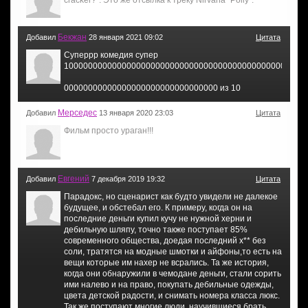
cracker?". Это же отсылка к треку Nirvana "Polly".
Бекжан
Добавил
28 января 2021 09:02
Цитата
Суперрр комедия супер
10000000000000000000000000000000000000000000000000
00000000000000000000000000000000 из 10
Мерседес
Добавил
13 января 2020 23:03
Цитата
Фильм просто ураган!!!
Евгений
Добавил
7 декабря 2019 19:32
Цитата
Парадокс, но сценарист как будто увидели не далекое
будущее, и обстебал его. К примеру, когда он на
последние деньги купил кучу не нужной херни и
дебильную шляпу, точно также поступает 85%
современного общества, доедая последний х** без
соли, тратятся на модные шмотки и айфоны,то есть на
вещи которые им нахер не всрались. Та же история,
когда они обнаружили в чемодане деньги, стали сорить
ими налево и на право, покупать дебильные одежды,
цвета детской радости, и снимать номера класса люкс.
Так же поступают многие люди, научившиеся брать