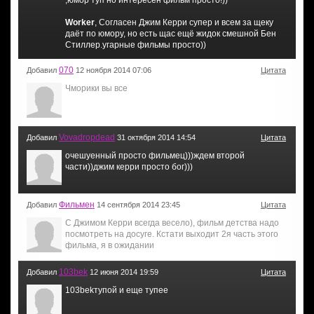
Worker
, Согласен Джим Керри супер и всем за щеку
даёт по юмору, но есть щас ещё жидок смешной Бен
Стиллер.угарные фильмы просто))
070
Добавил
12 ноября 2014 07:06
Цитата
Чморики вы все
Vovadropdead
Добавил
31 октября 2014 14:54
Цитата
очешуенный просто фильмец)))ждем второй
части))джим керри просто бог)))
Фильмен
Добавил
14 сентября 2014 23:45
Цитата
С Джимом Керри всегда весело), фильм детства надо
посмотреть на досуге. Кстати выходит 2я часть этого
фильма, я в ожидании
103bek
Добавил
12 июня 2014 19:59
Цитата
103bekтупой и еще тупее