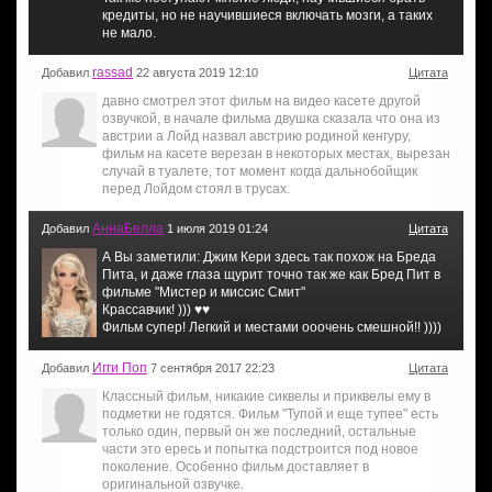
кредиты, но не научившиеся включать мозги, а таких
не мало.
rassad
Добавил
22 августа 2019 12:10
Цитата
давно смотрел этот фильм на видео касете другой
озвучкой, в начале фильма двушка сказала что она из
австрии а Лойд назвал австрию родиной кенгуру,
фильм на касете верезан в некоторых местах, вырезан
случай в туалете, тот момент когда дальнобойщик
перед Лойдом стоял в трусах.
АннаБелла
Добавил
1 июля 2019 01:24
Цитата
А Вы заметили: Джим Кери здесь так похож на Бреда
Пита, и даже глаза щурит точно так же как Бред Пит в
фильме "Мистер и миссис Смит"
Крассавчик! ))) ♥♥
Фильм супер! Легкий и местами ооочень смешной!! ))))
Игги Поп
Добавил
7 сентября 2017 22:23
Цитата
Классный фильм, никакие сиквелы и приквелы ему в
подметки не годятся. Фильм "Тупой и еще тупее" есть
только один, первый он же последний, остальные
части это ересь и попытка подстроится под новое
поколение. Особенно фильм доставляет в
оригинальной озвучке.