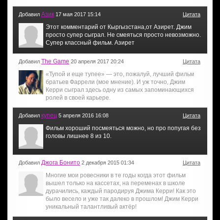
Азик
Добавил
17 мая 2017 15:14
Цитата
Этот комментарий от Кыргызстана,от Азирет. Джим
просто супер сыграл. Не смеяться просто невозможно.
Супер классный фильм. Азирет
The Game
Добавил
20 апреля 2017 20:24
Цитата
«Тупой и еще тупее» — это, пожалуй, лучший фильм
братьев Фаррели (мое мнение). И уж точно, Джим
Керри сыграл здесь одну из самых запоминающихся
ролей в своей карьере.
купец
Добавил
5 апреля 2016 16:08
Цитата
Фильм хороший посмеяться можно, но про попугая без
головы лишнее 8 из 10.
Джога Бонито
Добавил
2 декабря 2015 01:34
Цитата
Многие мои ровесники в те годы когда этот фильм
вышел только на кассетах, на переменах в школе
дурачились, каждый пародируя Джима Керри! Как это
было весело и уже так далеко в прошлом! Джим Керри
уникальный талантливый актёр!