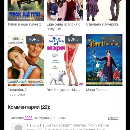
Тупой и еще тупее 2
Еще одна история о
Сделано в Америке
Золушке
HDRip
BDRip
hd
Свадебный
Все без ума от Мэри
Мэри Поппинс
переполох
Комментарии (22):
2406
Добавил
29 августа 2021 23:06
Цитата
На 00:21:15 малый говорит попугаю: "Polly wanna