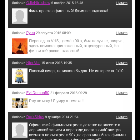
OJleHb_show
Добавил
6 ноября 2015 16:48
Цитата
Филь просто офигенный! Джим не подкачал!
Руен
Добавил
29 августа 2015 08:09
Цитата
Перевод на VHS, времён 90-х, был получше, поярче;
здесь немного приглаженный, отцензуренный, Но
фильм всё равно - классный!
Nier.Vos
Добавил
15 июня 2015 19:35
Цитата
Плоский юмор, типичного быдла. Не интересно. 1/10
EvilDemon50
Добавил
21 февраля 2015 00:29
Цитата
Ржу не могу ! Я умру от смеха!!
DarkSirius
Добавил
9 декабря 2014 21:54
Цитата
Офигенский фильм.смотрел в детстве на кассете в
дерьмовой записи и переводе,ностальгия!Советую
всем кто не смотрел в 90х ,не сравнимы были фильмы
,юмор туп но интересен фильм просто!))