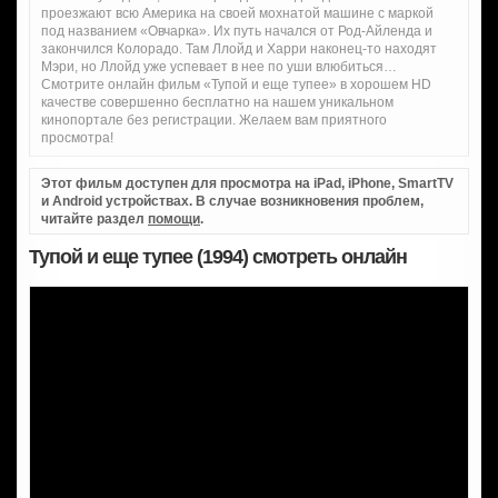
проезжают всю Америка на своей мохнатой машине с маркой
под названием «Овчарка». Их путь начался от Род-Айленда и
закончился Колорадо. Там Ллойд и Харри наконец-то находят
Мэри, но Ллойд уже успевает в нее по уши влюбиться…
Смотрите онлайн фильм «Тупой и еще тупее» в хорошем HD
качестве совершенно бесплатно на нашем уникальном
кинопортале без регистрации. Желаем вам приятного
просмотра!
Этот фильм доступен для просмотра на iPad, iPhone, SmartTV
и Android устройствах. В случае возникновения проблем,
читайте раздел
помощи
.
Тупой и еще тупее (1994) смотреть онлайн