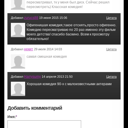
пересматривал, тк у меня был диск. Сейчас решил
пересмотреть) Классная комедия!
zurucs88
Добавил
19 июня 2015 15:06
Цитата
Офигенишая комедия,такое отснять,просто офигенно.
Комедию пересматриваю по 20 раз именно эту фильм
моего детства! спасибо баскино. Всем к просмотру
обязательно!
некит
Добавил
29 июля 2014 14:03
Цитата
самая смешная комедия
Harrysumy
Добавил
14 апреля 2013 21:50
Цитата
Хорошая комедия 90-х с малоизвестными актерами
Добавить комментарий
Имя:
*