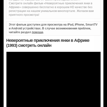
Смотрите онлайн фильм «Невероятные приключения янки в
Африке» совершенно бесплатно в хорошем HD качестве без
регистрации на нашем уникальном кинопортале. Желаем вам
приятного просмотра!
Этот фильм доступен для просмотра на iPad, iPhone, SmartTV
и Android устройствах. В случае возникновения проблем,
читайте раздел
помощи
.
Невероятные приключения янки в Африке
(1993) смотреть онлайн