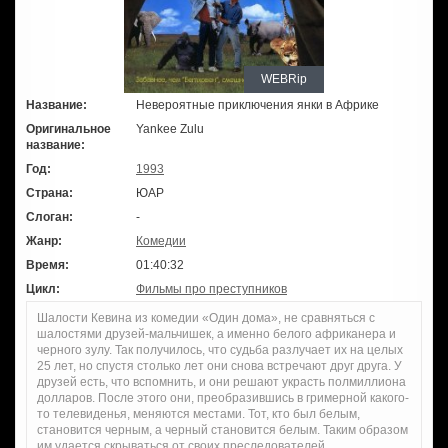
WEBRip
Название:
Невероятные приключения янки в Африке
Оригинальное
Yankee Zulu
название:
Год:
1993
Страна:
ЮАР
Слоган:
-
Жанр:
Комедии
Время:
01:40:32
Цикл:
Фильмы про преступников
Шалости Кевина из комедии «Один дома», не сравняться с
шалостями друзей-мальчишек, а именно белого африканера и
черного зулу. Так получилось, что судьба разлучает их на целых
25 лет, но спустя столько лет они снова встречают друг друга. У
друзей есть, что вспомнить, и они решают украсть полмиллиона
долларов. После этого они, преобразившись в гримерной какого-
то телевиденья, меняются местами. Тот, кто был белым,
становится черным, а черный становится белым. Таким образом
им удается скрываться от своих преследователей…