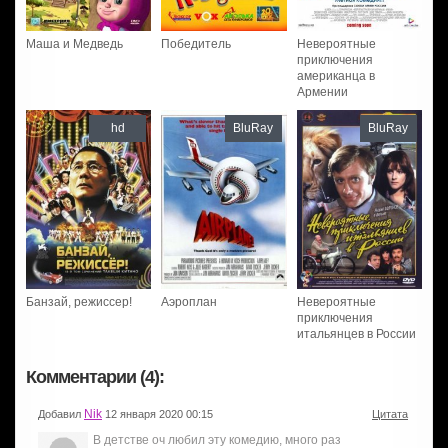
Маша и Медведь
Победитель
Невероятные
приключения
американца в
Армении
hd
BluRay
BluRay
Банзай, режиссер!
Аэроплан
Невероятные
приключения
итальянцев в России
Комментарии (4):
Nik
Добавил
12 января 2020 00:15
Цитата
В детстве оч любил эту комедию, много раз