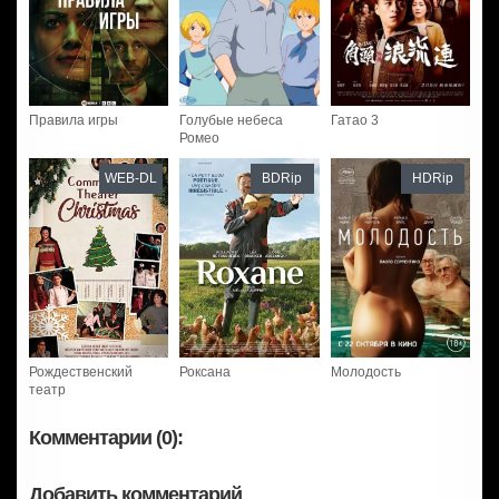
Правила игры
Голубые небеса
Гатао 3
Ромео
WEB-DL
BDRip
HDRip
Рождественский
Роксана
Молодость
театр
Комментарии (0):
Добавить комментарий