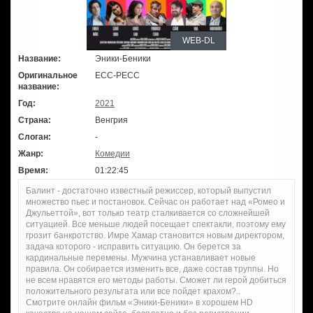
WEB-DL
Название:
Эники-Беники
Оригинальное
ECC-PECC
название:
Год:
2021
Страна:
Венгрия
Слоган:
-
Жанр:
Комедии
Время:
01:22:45
Балинт - достаточно известный режиссер, который выпустил
множество пьес и постановок. Сейчас он работает над «Ромео и
Джульеттой», вот только театр сталкивается со сложнейшей
ситуацией. Все меньше людей посещает спектакли, поэтому ему
грозит банкротство. Имре Хамар становится новым директором,
задача которого - исправить ситуацию. Он берется за
кардинальные перемены. Мужчина устанавливает новые
правила. Он собирается изменить все, даже состав труппы. Но
не всем нравятся его методы работы. Сможет ли герой добиться
положительного результата или все пойдет крахом?..
Смотрите онлайн фильм «Эники-Беники» в хорошем HD