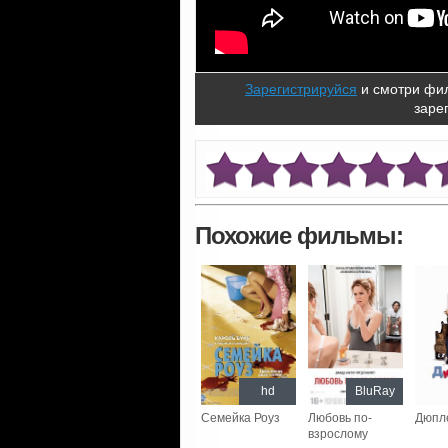
Зарегистрируйся
и смотри фил
заре
Похожие фильмы:
hd
BluRay
Семейка Роуз
Любовь по-
Дюпл
взрослому