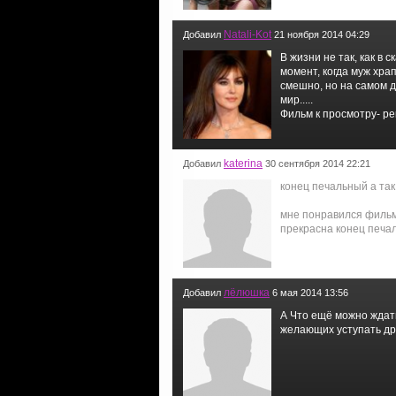
Natali-Kot
Добавил
21 ноября 2014 04:29
В жизни не так, как в
момент, когда муж храп
смешно, но на самом д
мир.....
Фильм к просмотру- р
katerina
Добавил
30 сентября 2014 22:21
конец печальный а та
мне понравился фильм
прекрасна конец печа
лёлюшка
Добавил
6 мая 2014 13:56
А Что ещё можно ждат
желающих уступать дру