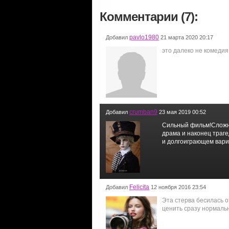
Комментарии (7):
pavlo1980
Добавил
21 марта 2020 20:17
это далеко не комеди
crumban9
Добавил
23 мая 2019 00:52
Сильный фильм!Сложно
драма и наконец траге
и долгоиграющем вари
Felicita
Добавил
12 ноября 2016 23:54
Эта стерва бесилась о
ценить сразу нормальн