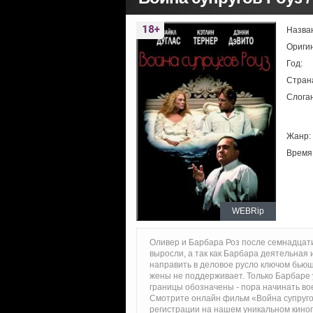
Назва
Ориги
Год:
Стран
Слоган
Жанр:
Время
WEBRip
Оливер и Барбара Роз после семнадцати
выросли, а так как Барбара деятельная
направить в деловое русло ключом бьющ
жены не поддерживает. Только Барбаре у
границы обозначены - пора начинать вое
Смотрите онлайн фильм «Война супруго
регистрации на нашем уникальном кино