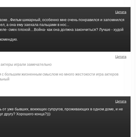
Цитата
 сказке...Фильм шикарный, особенно мне очень понравился и запомнился
ел, а она ему заехала пальцами в нос...
еле- смех плохой....Война- как она должна закончиться? Лучше - худой
екомендую.
Цитата
к актеры играли замечательно
 с большим жизненным смыслом но много жестокости игра актеров
льный
Цитата
ь от уже бывших, воюющих супругов, проживающих в одном доме, и не
г другу? Хорошего конца?)))