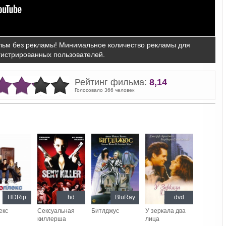
ьм без рекламы! Минимальное количество рекламы для
гистрированных пользователей.
Рейтинг фильма:
8,14
Голосовало 366 человек
HDRip
hd
BluRay
dvd
екс
Сексуальная
Битлджус
У зеркала два
киллерша
лица