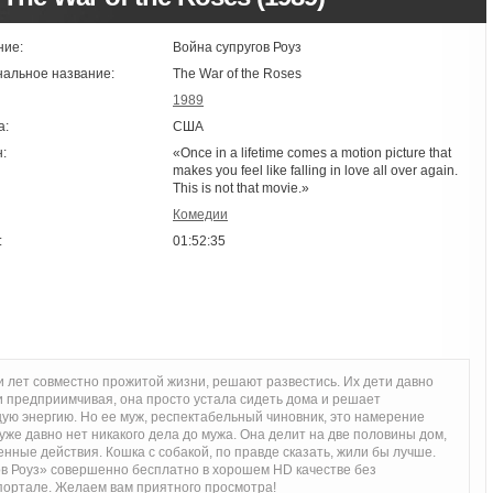
ние:
Война супругов Роуз
нальное название:
The War of the Roses
1989
а:
США
:
«Once in a lifetime comes a motion picture that
makes you feel like falling in love all over again.
This is not that movie.»
Комедии
:
01:52:35
 лет совместно прожитой жизни, решают развестись. Их дети давно
 и предприимчивая, она просто устала сидеть дома и решает
ую энергию. Но ее муж, респектабельный чиновник, это намерение
же давно нет никакого дела до мужа. Она делит на две половины дом,
нные действия. Кошка с собакой, по правде сказать, жили бы лучше.
в Роуз» совершенно бесплатно в хорошем HD качестве без
портале. Желаем вам приятного просмотра!