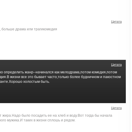
Цитата
я, больше драма или трагикомедия
Цитата
 определить жанр--начинался как мелодрама,потом комедия,потом
дия.В жизни все это бывает часто,только более будничном и пакостном
анте.Хорошо холостым быть.
Цитата
т жира.Надо было посадить ее на хлеб и воду.Вот тогда бы начала
ого мужика.И таких в жизни сплошь и рядом.