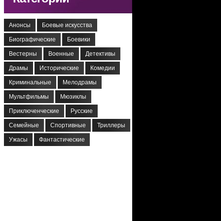
Анонсы
Боевые искусства
Биографические
Боевики
Вестерны
Военные
Детективы
Драмы
Исторические
Комедии
Криминальные
Мелодрамы
Мультфильмы
Мюзиклы
Приключенческие
Русские
Семейные
Спортивные
Триллеры
Ужасы
Фантастические