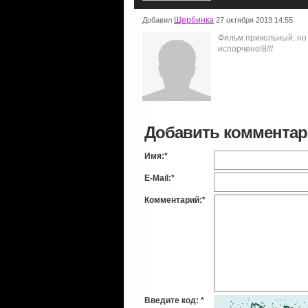
Щербинка
Добавил
27 октября 2013 14:55
Фильм прикольный, но
испорчено!8///
Добавить коммента
Имя:
*
E-Mail:
*
Комментарий:
*
Введите код:
*