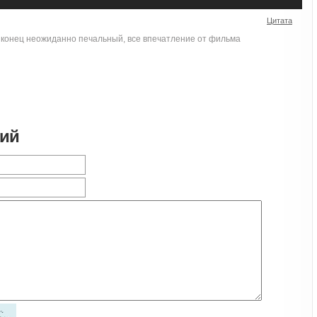
Цитата
 конец неожиданно печальный, все впечатление от фильма
рий