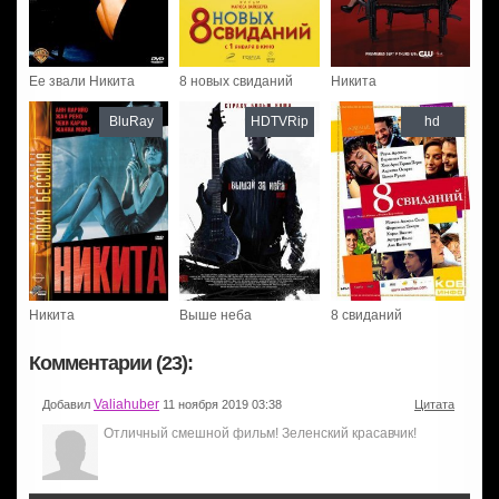
Ее звали Никита
8 новых свиданий
Никита
BluRay
HDTVRip
hd
Никита
Выше неба
8 свиданий
Комментарии (23):
Valiahuber
Добавил
11 ноября 2019 03:38
Цитата
Отличный смешной фильм! Зеленский красавчик!