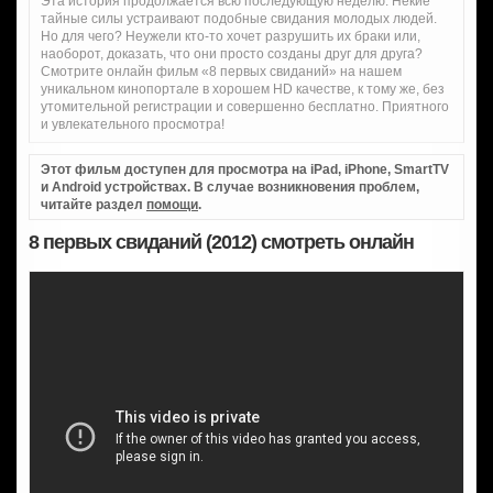
Эта история продолжается всю последующую неделю. Некие
тайные силы устраивают подобные свидания молодых людей.
Но для чего? Неужели кто-то хочет разрушить их браки или,
наоборот, доказать, что они просто созданы друг для друга?
Смотрите онлайн фильм «8 первых свиданий» на нашем
уникальном кинопортале в хорошем HD качестве, к тому же, без
утомительной регистрации и совершенно бесплатно. Приятного
и увлекательного просмотра!
Этот фильм доступен для просмотра на iPad, iPhone, SmartTV
и Android устройствах. В случае возникновения проблем,
читайте раздел
помощи
.
8 первых свиданий (2012) смотреть онлайн