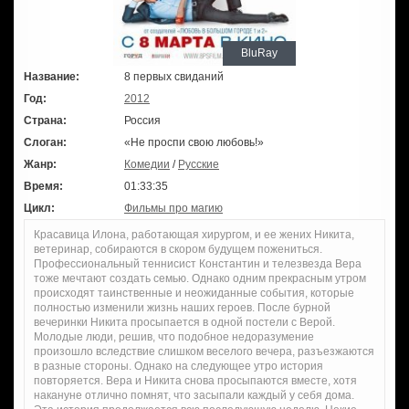
BluRay
Название:
8 первых свиданий
Год:
2012
Страна:
Россия
Слоган:
«Не проспи свою любовь!»
Жанр:
Комедии
/
Русские
Время:
01:33:35
Цикл:
Фильмы про магию
Красавица Илона, работающая хирургом, и ее жених Никита,
ветеринар, собираются в скором будущем пожениться.
Профессиональный теннисист Константин и телезвезда Вера
тоже мечтают создать семью. Однако одним прекрасным утром
происходят таинственные и неожиданные события, которые
полностью изменили жизнь наших героев. После бурной
вечеринки Никита просыпается в одной постели с Верой.
Молодые люди, решив, что подобное недоразумение
произошло вследствие слишком веселого вечера, разъезжаются
в разные стороны. Однако на следующее утро история
повторяется. Вера и Никита снова просыпаются вместе, хотя
накануне отлично помнят, что засыпали каждый у себя дома.