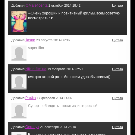
♔Maleficenta
Добавил
2 октября 2014 18:42
Цитата
∞Очень хороший и позитивный фильм, всем советую
посмотреть *♥
Jason
Добавил
23 августа 2014 06:36
Цитата
super film.
Nikita film ua
Добавил
19 февраля 2014 22:59
Цитата
смотрю второй рвз с большим удовобьствием)))
Pa4ka
Добавил
17 февраля 2014 14:06
Цитата
Супер....обалдеть - позитив, интересно!
Geronyx
Добавил
21 сентября 2013 23:10
Цитата
Варнава и в жизни такая же сука как на сцене!