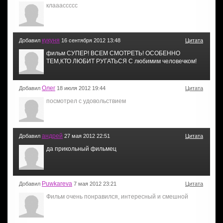
клааассссс
кукуня
Добавил
16 сентября 2012 13:48
Цитата
фильм СУПЕР! ВСЕМ СМОТРЕТЬ! ОСОБЕННО
ТЕМ,КТО ЛЮБИТ РУГАТЬСЯ С любимим человечком!
Олег
Добавил
18 июля 2012 19:44
Цитата
посмотрел с удовольствием
андрей
Добавил
27 мая 2012 22:51
Цитата
да прикольный фильмец
Puwkareva
Добавил
7 мая 2012 23:21
Цитата
Фильм очень понравился, интересный и смешной