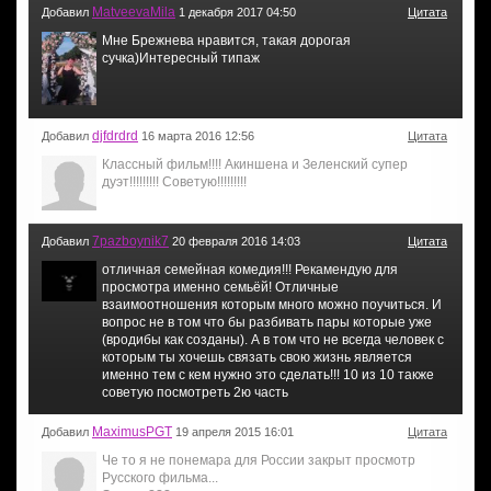
MatveevaMila
Добавил
1 декабря 2017 04:50
Цитата
Мне Брежнева нравится, такая дорогая
сучка)Интересный типаж
djfdrdrd
Добавил
16 марта 2016 12:56
Цитата
Классный фильм!!!! Акиншена и Зеленский супер
дуэт!!!!!!!!! Советую!!!!!!!!!
7pazboynik7
Добавил
20 февраля 2016 14:03
Цитата
отличная семейная комедия!!! Рекамендую для
просмотра именно семьёй! Отличные
взаимоотношения которым много можно поучиться. И
вопрос не в том что бы разбивать пары которые уже
(вродибы как созданы). А в том что не всегда человек с
которым ты хочешь связать свою жизнь является
именно тем с кем нужно это сделать!!! 10 из 10 также
советую посмотреть 2ю часть
MaximusPGT
Добавил
19 апреля 2015 16:01
Цитата
Че то я не понемара для России закрыт просмотр
Русского фильма...