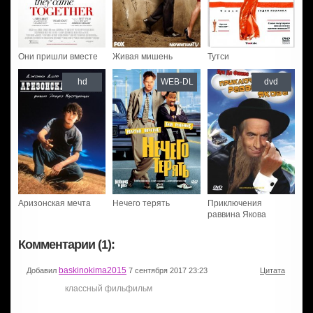
Они пришли вместе
Живая мишень
Тутси
hd
WEB-DL
dvd
Аризонская мечта
Нечего терять
Приключения
раввина Якова
Комментарии (1):
baskinokima2015
Добавил
7 сентября 2017 23:23
Цитата
классный фильфильм