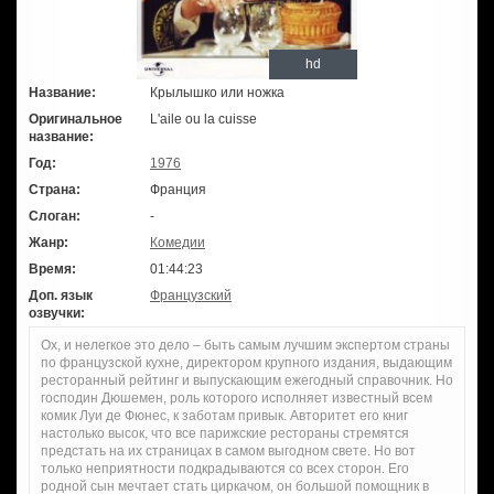
hd
Название:
Крылышко или ножка
Оригинальное
L'aile ou la cuisse
название:
Год:
1976
Страна:
Франция
Слоган:
-
Жанр:
Комедии
Время:
01:44:23
Доп. язык
Французский
озвучки:
Ох, и нелегкое это дело – быть самым лучшим экспертом страны
по французской кухне, директором крупного издания, выдающим
ресторанный рейтинг и выпускающим ежегодный справочник. Но
господин Дюшемен, роль которого исполняет известный всем
комик Луи де Фюнес, к заботам привык. Авторитет его книг
настолько высок, что все парижские рестораны стремятся
предстать на их страницах в самом выгодном свете. Но вот
только неприятности подкрадываются со всех сторон. Его
родной сын мечтает стать циркачом, он большой помощник в