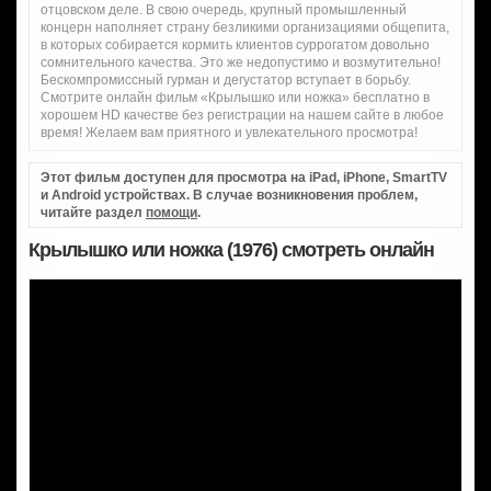
отцовском деле. В свою очередь, крупный промышленный
концерн наполняет страну безликими организациями общепита,
в которых собирается кормить клиентов суррогатом довольно
сомнительного качества. Это же недопустимо и возмутительно!
Бескомпромиссный гурман и дегустатор вступает в борьбу.
Смотрите онлайн фильм «Крылышко или ножка» бесплатно в
хорошем HD качестве без регистрации на нашем сайте в любое
время! Желаем вам приятного и увлекательного просмотра!
Этот фильм доступен для просмотра на iPad, iPhone, SmartTV
и Android устройствах. В случае возникновения проблем,
читайте раздел
помощи
.
Крылышко или ножка (1976) смотреть онлайн