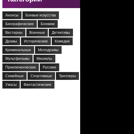
Анонсы
Боевые искусства
Биографические
Боевики
Вестерны
Военные
Детективы
Драмы
Исторические
Комедии
Криминальные
Мелодрамы
Мультфильмы
Мюзиклы
Приключенческие
Русские
Семейные
Спортивные
Триллеры
Ужасы
Фантастические