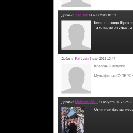
YTeHok
Добавил
14 мая 2019 01:53
Киноляп, когда Шрек с
та которую он украл, 
Кэтсуми
Добавил
5 мая 2019 13:44
Классный мультик
Мультфильм СУПЕРС
MatveevaMila
Добавил
31 августа 2017 02:12
Отличный фильм, неод