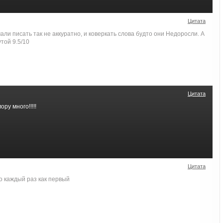
Цитата
ли писать так не аккуратно, и коверкать слова будто они Недоросли. А
той 9.5/10
Цитата
ру много!!!!!
Цитата
о каждый раз как первый