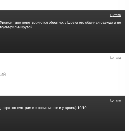
Цитата
 Фионой типо перетворяются обратно, у Шрека его обычная одежда а не
а мультфильм крутой
Цитата
КИЙ
Цитата
нократно смотрим с сыном вместе и угараем) 10/10