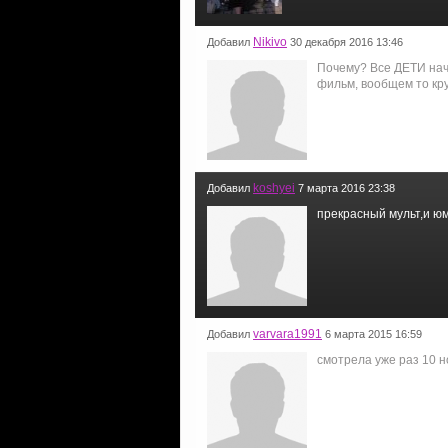
Nikivo
Добавил
30 декабря 2016 13:46
Почему? Все ДЕТИ нача
фильм, вообщем то кру
koshyei
Добавил
7 марта 2016 23:38
прекрасный мульт,и юмо
varvara1991
Добавил
6 марта 2015 16:59
смотрела уже раз 10 н