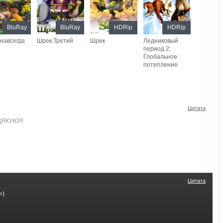
BluRay
BluRay
HDRip
HDRip
навсегда
Шрек Третий
Шрек
Ледниковый
период 2:
Глобальное
потепление
Цитата
ДЯКУЮ!!!
Цитата
=)