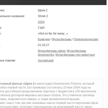
ние:
Шрек 2
нальное название:
Shrek 2
2004
а:
США
:
«Not so far, far away...»
Комедии
/
Мультфильмы
/
Приключенческие
:
01:33:27
Мультфильмы Шрек
,
Мультфильмы
dreamworks
,
Мультфильмы про животных
зык озвучки:
Английский
ютерный фильм «Шрек 2»
киностудии Dreamworks Pictures, который
ся первой части. Его премьера состоялась 19 мая 2004 года на
лся достойным продолжением. Картина с бюджетом в 150 миллионов
ллионов долларов мировых кассовых сборов. Это отменное зрелище
атиры, искрометного юмора, а также великолепной музыки.
ет нам о том, как уже знакомые нам из первой части персонажи Шрэк
 путешествия, получают приглашение на королевский бал от своих