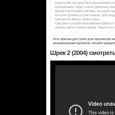
родителей, который был организован в ч
подозревают, будут очень удивлены, ког
Шрэка и болтливого Ослика, который при
которая должна в этом помочь, преслед
принцессе Фионе своего сына…
Смотрите онлайн мультфильм «Шрек 2» 
нашем сайте в любое время. Приятного 
Этот фильм доступен для просмотра на i
возникновения проблем, читайте разде
Шрек 2 (2004) смотрет