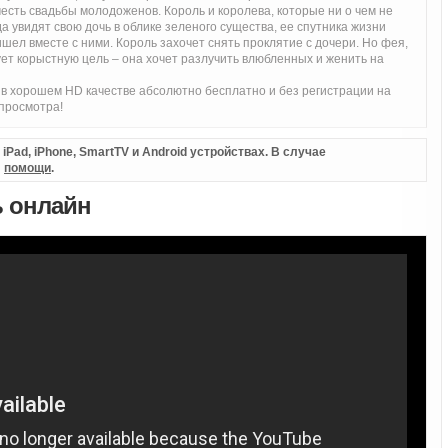
есть свадьбы молодоженов. Король и королева, которые ни о чем не
да увидят свою дочь в облике зеленого существа, ее спутника жизни
шел вместе с ними. Король захочет снять проклятие с дочери. Но фея,
ует корыстную цель – она хочет разлучить влюбленных и женить на
в хорошем HD качестве абсолютно бесплатно и без регистрации на
просмотра!
Pad, iPhone, SmartTV и Android устройствах. В случае
л
помощи
.
ь онлайн